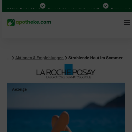
al in Deutschland
Online bei Ihrer Apotheke bestellen
Bequem zwischen Ab
...
Aktionen & Empfehlungen
Strahlende Haut im Sommer