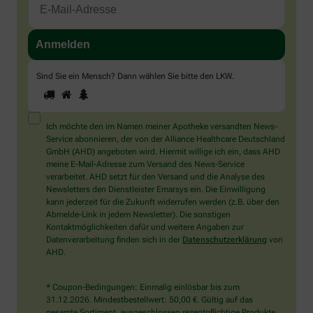
Sind Sie ein Mensch? Dann wählen Sie bitte
den LKW
.
1
2
3
Sind
Sie
ein
Mensch?
Ich möchte den im Namen meiner Apotheke versandten News-
Dann
Service abonnieren, der von der Alliance Healthcare Deutschland
wählen
GmbH (AHD) angeboten wird. Hiermit willige ich ein, dass AHD
Sie
meine E-Mail-Adresse zum Versand des News-Service
bitte
verarbeitet. AHD setzt für den Versand und die Analyse des
den
Newsletters den Dienstleister Emarsys ein. Die Einwilligung
LKW.
kann jederzeit für die Zukunft widerrufen werden (z.B. über den
Abmelde-Link in jedem Newsletter). Die sonstigen
Kontaktmöglichkeiten dafür und weitere Angaben zur
Datenverarbeitung finden sich in der
Datenschutzerklärung
von
AHD.
* Coupon-Bedingungen: Einmalig einlösbar bis zum
31.12.2026. Mindestbestellwert: 50,00 €. Gültig auf das
gesamte Sortiment, ausgeschlossen rezeptpflichtige Produkte.