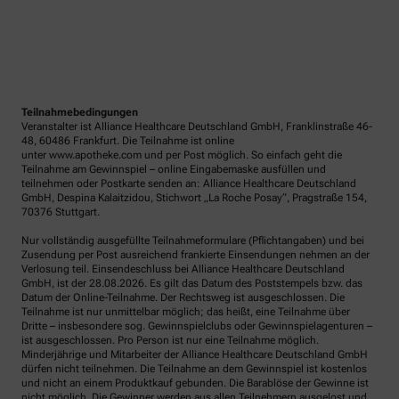
Teilnahmebedingungen
Veranstalter ist Alliance Healthcare Deutschland GmbH, Franklinstraße 46-
48, 60486 Frankfurt. Die Teilnahme ist online
unter www.apotheke.com und per Post möglich. So einfach geht die
Teilnahme am Gewinnspiel – online Eingabemaske ausfüllen und
teilnehmen oder Postkarte senden an: Alliance Healthcare Deutschland
GmbH, Despina Kalaitzidou, Stichwort „La Roche Posay“, Pragstraße 154,
70376 Stuttgart.
Nur vollständig ausgefüllte Teilnahmeformulare (Pflichtangaben) und bei
Zusendung per Post ausreichend frankierte Einsendungen nehmen an der
Verlosung teil. Einsendeschluss bei Alliance Healthcare Deutschland
GmbH, ist der 28.08.2026. Es gilt das Datum des Poststempels bzw. das
Datum der Online-Teilnahme. Der Rechtsweg ist ausgeschlossen. Die
Teilnahme ist nur unmittelbar möglich; das heißt, eine Teilnahme über
Dritte – insbesondere sog. Gewinnspielclubs oder Gewinnspielagenturen –
ist ausgeschlossen. Pro Person ist nur eine Teilnahme möglich.
Minderjährige und Mitarbeiter der Alliance Healthcare Deutschland GmbH
dürfen nicht teilnehmen. Die Teilnahme an dem Gewinnspiel ist kostenlos
und nicht an einem Produktkauf gebunden. Die Barablöse der Gewinne ist
nicht möglich. Die Gewinner werden aus allen Teilnehmern ausgelost und