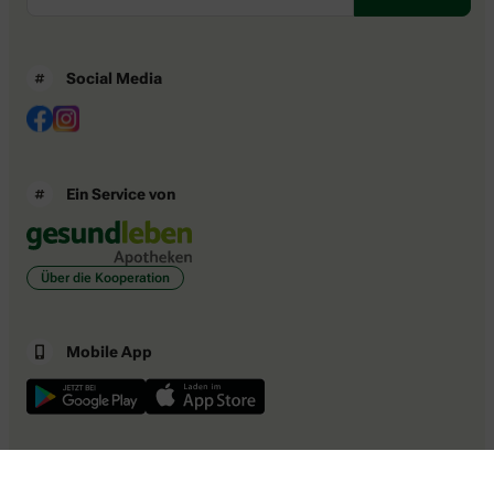
Social Media
Ein Service von
Über die Kooperation
Mobile App