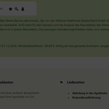
1
2
3
Sind
rn
.
Sie
ein
Mensch?
en News-Service abonnieren, der von der Alliance Healthcare Deutschland GmbH (AH
Dann
verarbeitet. AHD setzt für den Versand und die Analyse des Newsletters den Dienstle
wählen
de-Link in jedem Newsletter). Die sonstigen Kontaktmöglichkeiten dafür und weitere
Sie
bitte
den
31.12.2026. Mindestbestellwert: 50,00 €. Gültig auf das gesamte Sortiment, ausges
Stern.
ahlarten
Lieferarten
 mit einer anderen akzeptierten
Abholung in der Apotheke
art Ihrer Apotheke vor Ort.
Botendienstlieferung