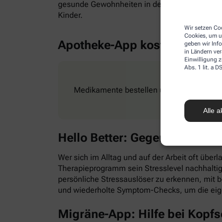
gesunde Gewohnheiten in den Alltag zu integr
Kinder.
Wir setzen Coo
Cookies, um u
Apotheke-App kostenlos
geben wir Inf
in Ländern ve
Einwilligung z
Abs. 1 lit. a
Medikamente bestellen und Rezepte ganz e
Alle a
Hello Better: Gegen Stress &
Wer sich im Alltag und auf der Arbeit oft überl
Therapieprogramm sein Stresslevel nachhaltig
persönliche Stressauslöser zu erkennen, mit
und wiederholte Symptom-Checks, um die eig
Migräne-App: Hilfe bei Kopf