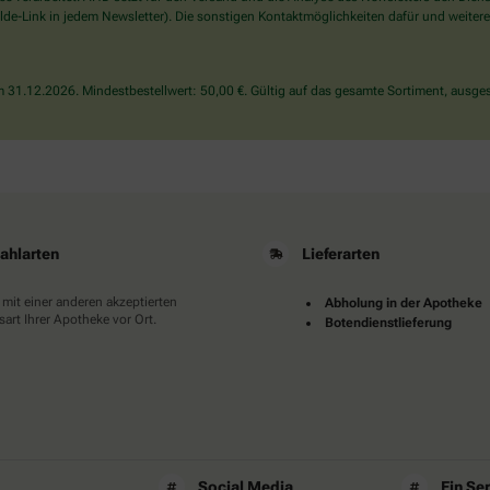
wählen
de-Link in jedem Newsletter). Die sonstigen Kontaktmöglichkeiten dafür und weitere
Sie
bitte
den
31.12.2026. Mindestbestellwert: 50,00 €. Gültig auf das gesamte Sortiment, ausges
LKW.
ahlarten
Lieferarten
 mit einer anderen akzeptierten
Abholung in der Apotheke
art Ihrer Apotheke vor Ort.
Botendienstlieferung
Social Media
Ein Se