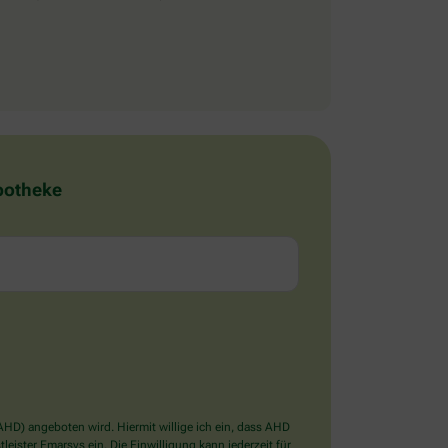
Apotheke
D) angeboten wird. Hiermit willige ich ein, dass AHD
ister Emarsys ein. Die Einwilligung kann jederzeit für