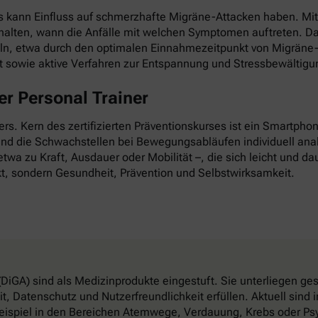
as kann Einfluss auf schmerzhafte Migräne-Attacken haben. Mi
esthalten, wann die Anfälle mit welchen Symptomen auftreten. D
ln, etwa durch den optimalen Einnahmezeitpunkt von Migräne-
it sowie aktive Verfahren zur Entspannung und Stressbewältigu
r Personal Trainer
nders. Kern des zertifizierten Präventionskurses ist ein Smartp
 und die Schwachstellen bei Bewegungsabläufen individuell anal
twa zu Kraft, Ausdauer oder Mobilität –, die sich leicht und dau
t, sondern Gesundheit, Prävention und Selbstwirksamkeit.
DiGA) sind als Medizinprodukte eingestuft. Sie unterliegen g
, Datenschutz und Nutzerfreundlichkeit erfüllen. Aktuell sin
eispiel in den Bereichen Atemwege, Verdauung, Krebs oder Psy