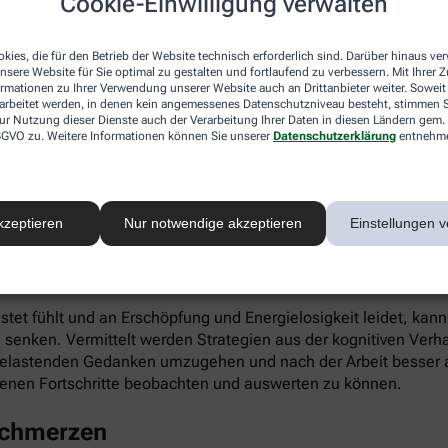
Cookie-Einwilligung verwalten
ieren. Gleichzeitig fördert die App die Selbstwahrnehmung, Ei
kies, die für den Betrieb der Website technisch erforderlich sind. Darüber hinaus v
nsere Website für Sie optimal zu gestalten und fortlaufend zu verbessern. Mit Ihrer
ormationen zu Ihrer Verwendung unserer Website auch an Drittanbieter weiter. Soweit
rarbeitet werden, in denen kein angemessenes Datenschutzniveau besteht, stimmen Si
ur Nutzung dieser Dienste auch der Verarbeitung Ihrer Daten in diesen Ländern gem. 
 DSGVO zu. Weitere Informationen können Sie unserer
Datenschutzerklärung
entnehm
infach digital einlösen: Die apotheke.com-App gibt’s im App 
kzeptieren
Nur notwendige akzeptieren
Einstellungen v
 Burnout
astet fühlt und an Erschöpfung und Energielosigkeit leidet, kan
 senken. Vermittelt werden Strategien aus der kognitiven Verh
 belastenden Gedanken umzugehen und nach der Arbeit besser a
enen Fortschritte beobachten und auswerten zu können.
schmerzen