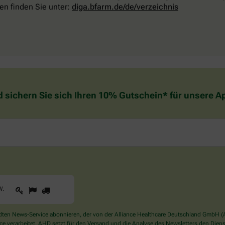
en finden Sie unter:
diga.bfarm.de/de/verzeichnis
d sichern Sie sich Ihren 10% Gutschein* für unsere 
1
2
3
Sind
W
.
Sie
ein
Mensch?
en News-Service abonnieren, der von der Alliance Healthcare Deutschland GmbH (AH
Dann
verarbeitet. AHD setzt für den Versand und die Analyse des Newsletters den Dienstle