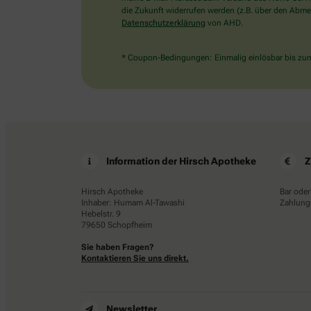
die Zukunft widerrufen werden (z.B. über den Abmel
Datenschutzerklärung
von AHD.
* Coupon-Bedingungen: Einmalig einlösbar bis zum 
Information der Hirsch Apotheke
Z
Hirsch Apotheke
Bar oder
Inhaber: Humam Al-Tawashi
Zahlungs
Hebelstr. 9
79650 Schopfheim
Sie haben Fragen?
Kontaktieren Sie uns direkt.
Newsletter