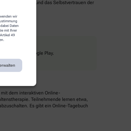
genverantwortung und das Selbstvertrauen der
erwenden wir
 Zustimmung
 dabei Daten
e mit Ihrer
Artikel 49
en.
Store und bei Google Play.
erwalten
n mit dem interaktiven Online-
altenstherapie. Teilnehmende lernen etwa,
bzuschalten. Es gibt ein Online-Tagebuch