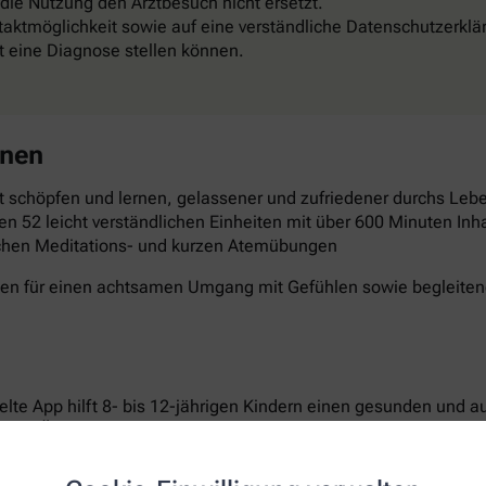
 die Nutzung den Arztbesuch nicht ersetzt.
aktmöglichkeit sowie auf eine verständliche Datenschutzerklä
st eine Diagnose stellen können.
rnen
 schöpfen und lernen, gelassener und zufriedener durchs Leben
en 52 leicht verständlichen Einheiten mit über 600 Minuten Inha
schen Meditations- und kurzen Atemübungen
gen für einen achtsamen Umgang mit Gefühlen sowie begleitende
elte App hilft 8- bis 12-jährigen Kindern einen gesunden und 
ichen Übungen setzen sie sich aktiv mit den Themen Bewegun
n laden dazu ein, Neues auszuprobieren und