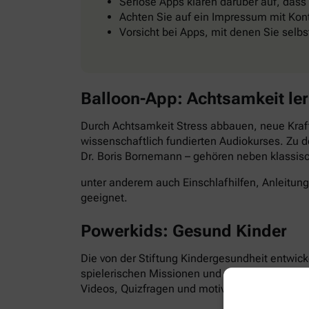
Seriöse Apps klären darüber auf, dass
Achten Sie auf ein Impressum mit Kont
Vorsicht bei Apps, mit denen Sie selb
Balloon-App: Achtsamkeit le
Durch Achtsamkeit Stress abbauen, neue Kraft
wissenschaftlich fundierten Audiokurses. Zu d
Dr. Boris Bornemann – gehören neben klassi
unter anderem auch Einschlafhilfen, Anleitun
geeignet.
Powerkids: Gesund Kinder
Die von der Stiftung Kindergesundheit entwick
spielerischen Missionen und abwechslungsre
Videos, Quizfragen und motivierende Aufgabe