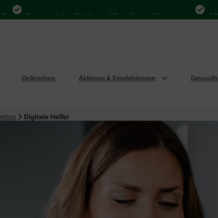
Bequem zwischen Abholung und Botendienst wählen
4.000 Mal
Onlineshop
Aktionen & Empfehlungen
Gesundhe
ntion
Digitale Helfer