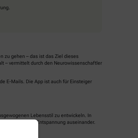
rung.
 zu gehen – das ist das Ziel dieses
lt – vermittelt durch den Neurowissenschaftler
 E-Mails. Die App ist auch für Einsteiger
ausgewogenen Lebensstil zu entwickeln. In
g, Ernährung und Entspannung auseinander.