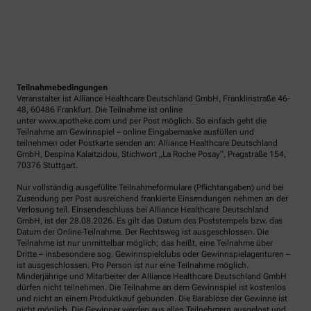
Teilnahmebedingungen
Veranstalter ist Alliance Healthcare Deutschland GmbH, Franklinstraße 46-
48, 60486 Frankfurt. Die Teilnahme ist online
unter www.apotheke.com und per Post möglich. So einfach geht die
Teilnahme am Gewinnspiel – online Eingabemaske ausfüllen und
teilnehmen oder Postkarte senden an: Alliance Healthcare Deutschland
GmbH, Despina Kalaitzidou, Stichwort „La Roche Posay“, Pragstraße 154,
70376 Stuttgart.
Nur vollständig ausgefüllte Teilnahmeformulare (Pflichtangaben) und bei
Zusendung per Post ausreichend frankierte Einsendungen nehmen an der
Verlosung teil. Einsendeschluss bei Alliance Healthcare Deutschland
GmbH, ist der 28.08.2026. Es gilt das Datum des Poststempels bzw. das
Datum der Online-Teilnahme. Der Rechtsweg ist ausgeschlossen. Die
Teilnahme ist nur unmittelbar möglich; das heißt, eine Teilnahme über
Dritte – insbesondere sog. Gewinnspielclubs oder Gewinnspielagenturen –
ist ausgeschlossen. Pro Person ist nur eine Teilnahme möglich.
Minderjährige und Mitarbeiter der Alliance Healthcare Deutschland GmbH
dürfen nicht teilnehmen. Die Teilnahme an dem Gewinnspiel ist kostenlos
und nicht an einem Produktkauf gebunden. Die Barablöse der Gewinne ist
nicht möglich. Die Gewinner werden aus allen Teilnehmern ausgelost und