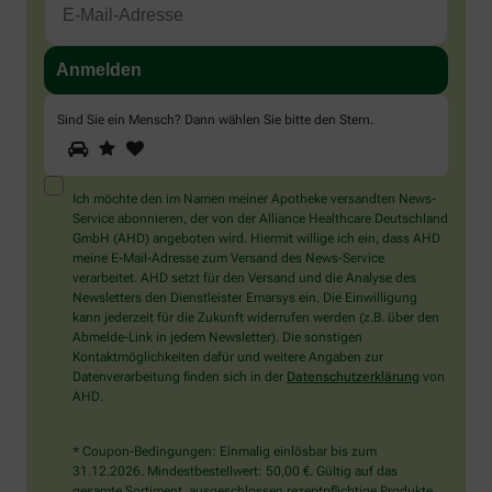
Sind Sie ein Mensch? Dann wählen Sie bitte
den Stern
.
1
2
3
Sind
Sie
ein
Mensch?
Ich möchte den im Namen meiner Apotheke versandten News-
Dann
Service abonnieren, der von der Alliance Healthcare Deutschland
wählen
GmbH (AHD) angeboten wird. Hiermit willige ich ein, dass AHD
Sie
meine E-Mail-Adresse zum Versand des News-Service
bitte
verarbeitet. AHD setzt für den Versand und die Analyse des
den
Newsletters den Dienstleister Emarsys ein. Die Einwilligung
Stern.
kann jederzeit für die Zukunft widerrufen werden (z.B. über den
Abmelde-Link in jedem Newsletter). Die sonstigen
Kontaktmöglichkeiten dafür und weitere Angaben zur
Datenverarbeitung finden sich in der
Datenschutzerklärung
von
AHD.
* Coupon-Bedingungen: Einmalig einlösbar bis zum
31.12.2026. Mindestbestellwert: 50,00 €. Gültig auf das
gesamte Sortiment, ausgeschlossen rezeptpflichtige Produkte.