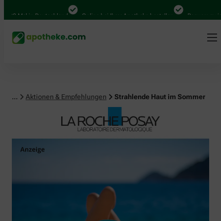
Mal in Deutschland
Online bei Ihrer Apotheke bestellen
Bequem zwischen A
...
Aktionen & Empfehlungen
Strahlende Haut im Sommer