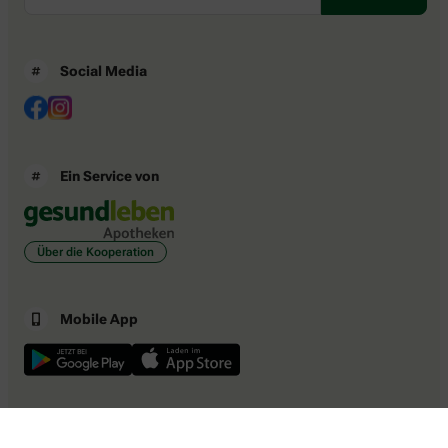
Social Media
Ein Service von
Über die Kooperation
Mobile App