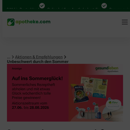
0 Mal in Deutschland
Online bei Ihrer Apotheke bestellen
Bequem zwischen
...
Aktionen & Empfehlungen
Unbeschwert durch den Sommer