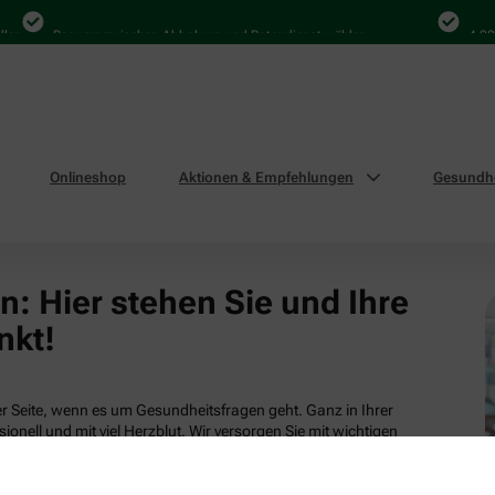
en
Bequem zwischen Abholung und Botendienst wählen
4.000 
Onlineshop
Aktionen & Empfehlungen
Gesundhe
: Hier stehen Sie und Ihre
nkt!
 Seite, wenn es um Gesundheitsfragen geht. Ganz in Ihrer
ionell und mit viel Herzblut. Wir versorgen Sie mit wichtigen
tsleistungen und attraktiven Produkten aus unserem