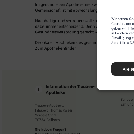
Im gesund leben Apothekennetzwerk befinden sich bun
Gemeinschaft ist mit abwechslungsreichen Angeboten 
Wir setzen Coo
Nachhaltige und vertrauensvolle persönliche Beziehung
Cookies, um u
dabei immer entscheidend. Denn wir möchten Ihrem Ans
geben wir Inf
Gesundheitsversorgung gerecht werden – damit Sie ges
in Ländern ve
Einwilligung z
Die lokalen Apotheken des gesund leben Netzwerkes in 
Abs. 1 lit. a
Zum Apothekenfinder
Alle a
Information der Trauben-
Z
Apotheke
Bar oder
Zahlungs
Trauben-Apotheke
Inhaber: Thomas Kaiser
Vordere Str. 1
70734 Fellbach
Sie haben Fragen?