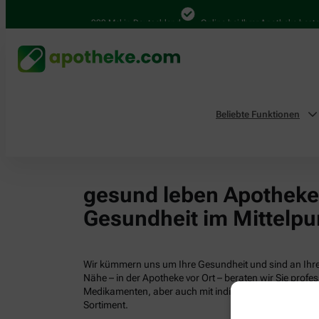
4.000 Mal in Deutschland
Online bei Ihrer Apotheke bestell
Beliebte Funktionen
gesund leben Apotheken
Gesundheit im Mittelpu
Wir kümmern uns um Ihre Gesundheit und sind an Ihrer
Nähe – in der Apotheke vor Ort – beraten wir Sie profess
Medikamenten, aber auch mit individuellen Gesundhei
Sortiment.