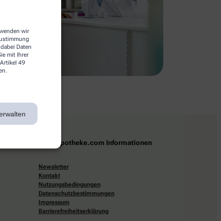
erwenden wir
 Zustimmung
 dabei Daten
e mit Ihrer
Artikel 49
en.
erwalten
apotheke.com Informationen
Newsletter
Kontakt
Nutzungsbedingungen
Datenschutzbestimmungen
Impressum
Barrierefreiheitserklärung