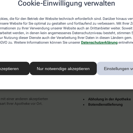
Cookie-Einwilligung verwalten
desweit mehrere tausend lokale Apotheken. Diese starke
und Dienstleistungen immer für Sie da.
kies, die für den Betrieb der Website technisch erforderlich sind. Darüber hinaus v
en zu Ihnen als Patientinnen und Patienten sind für uns
nsere Website für Sie optimal zu gestalten und fortlaufend zu verbessern. Mit Ihrer
pruch an eine individuelle, hochwertige und digitale
ormationen zu Ihrer Verwendung unserer Website auch an Drittanbieter weiter. Soweit
ünder und erfüllter leben.
rarbeitet werden, in denen kein angemessenes Datenschutzniveau besteht, stimmen Si
ur Nutzung dieser Dienste auch der Verarbeitung Ihrer Daten in diesen Ländern gem. 
Ihrer Nähe finden Sie hier:
 DSGVO zu. Weitere Informationen können Sie unserer
Datenschutzerklärung
entnehm
kzeptieren
Nur notwendige akzeptieren
Einstellungen v
ahlarten
Lieferarten
 mit einer anderen akzeptierten
Abholung in der Apotheke
art Ihrer Apotheke vor Ort.
Botendienstlieferung