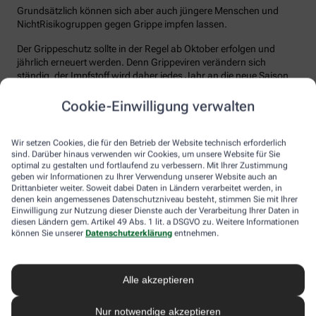
Grundsätzlich können sich aber auch jüngere Menschen und
NichtRisikogruppen gegen Grippe impfen lassen.
Der Grippeschutz sollte in der Regel ab Oktober erfolgen und
jährlich erneuert werden. Denn Grippeviren verändern sich
ständig, der Impfstoff wird daher jedes Jahr an die neue Saison
angepasst. Nach der Impfung dauert es etwa 10 bis 14 Tage, bis
der Körper einen ausreichenden Schutz vor einer Ansteckung
Cookie-Einwilligung verwalten
aufgebaut hat. Auch eine spätere Impfung zu Beginn des Jahres
ist meist noch sinnvoll.
Wir setzen Cookies, die für den Betrieb der Website technisch erforderlich
sind. Darüber hinaus verwenden wir Cookies, um unsere Website für Sie
Wie sicher ist der Impfstoff?
optimal zu gestalten und fortlaufend zu verbessern. Mit Ihrer Zustimmung
geben wir Informationen zu Ihrer Verwendung unserer Website auch an
Jeder Grippeimpfstoff, der in Deutschland verwendet wird, muss
Drittanbieter weiter. Soweit dabei Daten in Ländern verarbeitet werden, in
ein streng reguliertes Zulassungsverfahren durchlaufen. Hierbei
denen kein angemessenes Datenschutzniveau besteht, stimmen Sie mit Ihrer
muss die Qualität, Wirksamkeit und Verträglichkeit in
Einwilligung zur Nutzung dieser Dienste auch der Verarbeitung Ihrer Daten in
diesen Ländern gem. Artikel 49 Abs. 1 lit. a DSGVO zu. Weitere Informationen
wissenschaftlichen Studien nachgewiesen werden. Die Freigabe
können Sie unserer
Datenschutzerklärung
entnehmen.
erfolgt nach weiteren Prüfungen schließlich durch das Paul-
Ehrlich-Institut (PEI), das die Sicherheit des Impfstoffs auch nach
der Freigabe stetig weiter beobachtet.
Alle akzeptieren
Die Grippeimpfung ist in aller Regel gut verträglich. In den ersten
Tagen können leichte Erkältungssymptome wie zum Beispiel
Nur notwendige akzeptieren
Frösteln oder Kopf- und Gliederschmerzen auftreten, die aber