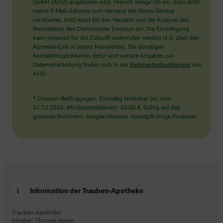
wählen
GmbH (AHD) angeboten wird. Hiermit willige ich ein, dass AHD
Sie
meine E-Mail-Adresse zum Versand des News-Service
bitte
verarbeitet. AHD setzt für den Versand und die Analyse des
das
Newsletters den Dienstleister Emarsys ein. Die Einwilligung
Haus.
kann jederzeit für die Zukunft widerrufen werden (z.B. über den
Abmelde-Link in jedem Newsletter). Die sonstigen
Kontaktmöglichkeiten dafür und weitere Angaben zur
Datenverarbeitung finden sich in der
Datenschutzerklärung
von
AHD.
* Coupon-Bedingungen: Einmalig einlösbar bis zum
31.12.2026. Mindestbestellwert: 50,00 €. Gültig auf das
gesamte Sortiment, ausgeschlossen rezeptpflichtige Produkte.
Information der Trauben-Apotheke
Trauben-Apotheke
Inhaber: Thomas Kaiser