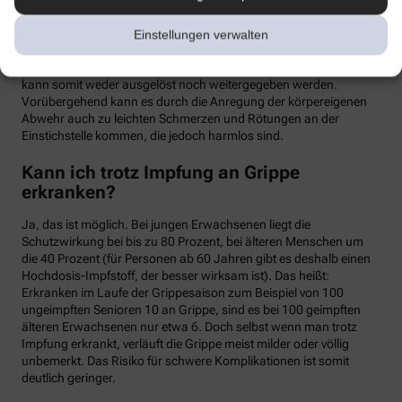
meist binnen weniger Tage wieder abklingen. Mit einer Grippe
haben die Symptome allerdings nichts zu tun. Denn üblicherweise
Einstellungen verwalten
handelt es sich um einen sogenannten Totimpfstoff, der keine
vermehrungsfähigen Erreger enthält – eine Grippeerkrankung
kann somit weder ausgelöst noch weitergegeben werden.
Vorübergehend kann es durch die Anregung der körpereigenen
Abwehr auch zu leichten Schmerzen und Rötungen an der
Einstichstelle kommen, die jedoch harmlos sind.
Kann ich trotz Impfung an Grippe
erkranken?
Ja, das ist möglich. Bei jungen Erwachsenen liegt die
Schutzwirkung bei bis zu 80 Prozent, bei älteren Menschen um
die 40 Prozent (für Personen ab 60 Jahren gibt es deshalb einen
Hochdosis-Impfstoff, der besser wirksam ist). Das heißt:
Erkranken im Laufe der Grippesaison zum Beispiel von 100
ungeimpften Senioren 10 an Grippe, sind es bei 100 geimpften
älteren Erwachsenen nur etwa 6. Doch selbst wenn man trotz
Impfung erkrankt, verläuft die Grippe meist milder oder völlig
unbemerkt. Das Risiko für schwere Komplikationen ist somit
deutlich geringer.