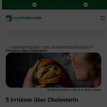
Herz, Kreislauf & Stoffwechsel
0 Mal in Deutschland
Online bei Ihrer Apotheke bestellen
Bequem zwischen
...
Gesundheitstipps
Herz, Kreislauf & Stoffwechsel
5 Irrtümer über Cholesterin
© Maxim Fesenko / iStock by Getty Images
5 Irrtümer über Cholesterin