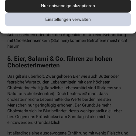
Nur notwendige akzeptieren
Hypercholesterinämie kommt bei etwa einer von 300 Personen
vor. Sind in der Familie Fälle von frühen Herzinfarkten, Stents oder
Bypass-Operationen bekannt, sollte man sein Cholesterin
Einstellungen verwalten
dringend überprüfen lassen. Anzeichen können auch gelbliche
Knötchen (Xanthome) unter der Haut sein, etwa an den
Achillessehnen oder über den Augenlidern. Um eine Behandlung
mit Cholesterinsenkern (Statinen) kommen Betroffene meist nicht
herum.
5. Eier, Salami & Co. führen zu hohen
Cholesterinwerten
Das gilt als überholt. Zwar gehören Eier wie auch Butter oder
fettreiche Wurst zu den Lebensmitteln mit dem höchsten
Cholesteringehalt (pflanzliche Lebensmittel sind übrigens von
Natur aus cholesterinfrei). Doch heute weiß man, dass
cholesterinreiche Lebensmittel die Werte bei den meisten
Menschen nur geringfügig erhöhen. Der Grund: Je mehr
Cholesterin sich im Blut befindet, desto weniger stellt die Leber
her. Gegen das Frühstücksei am Sonntag ist also nichts
einzuwenden. Grundsätzlich
ist allerdings eine ausgewogene Ernährung mit wenig Fleisch und