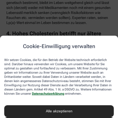
genetisch bestimmt, bleibt im Leben weitgehend gleich und lässt
sich (derzeit) weder mit Medikamenten noch mit einem gesunden
Lebensstil merklich senken (wenngleich Risikofaktoren wie
Rauchen etc. vermieden werden sollten). Experten raten, seinen
Lp(a)-Wert einmal im Leben bestimmen zu lassen.
4. Hohes Cholesterin betrifft nur ältere
Menschen
Cookie-Einwilligung verwalten
Falsch. Zwar steigt das Risiko für erhöhte Cholesterinwerte mit
zunehmendem Alter. Menschen mit sogenannter familiärer
Hypercholesterinämie (FH) haben jedoch schon von Geburt an
Wir setzen Cookies, die für den Betrieb der Website technisch erforderlich
erhöhte Blutfettwerte. Bei der erblich bedingten
sind. Darüber hinaus verwenden wir Cookies, um unsere Website für Sie
optimal zu gestalten und fortlaufend zu verbessern. Mit Ihrer Zustimmung
Stoffwechselerkrankung sammelt sich durch einen Gendefekt
geben wir Informationen zu Ihrer Verwendung unserer Website auch an
sehr viel LDL-Cholesterin im Blut an (über 190 bis 500 mg/dl) und
Drittanbieter weiter. Soweit dabei Daten in Ländern verarbeitet werden, in
lagert sich an den Wänden der Arterien und Venen ab. Betroffene
denen kein angemessenes Datenschutzniveau besteht, stimmen Sie mit Ihrer
entwickeln oft schon im jungen Erwachsenenalter eine
Einwilligung zur Nutzung dieser Dienste auch der Verarbeitung Ihrer Daten in
Arteriosklerose.
diesen Ländern gem. Artikel 49 Abs. 1 lit. a DSGVO zu. Weitere Informationen
können Sie unserer
Datenschutzerklärung
entnehmen.
Unbehandelt erkrankt etwa die Hälfte der Männer schon vor dem
50. Lebensjahr an einer koronaren Herzkrankheit (KHK), die zum
Herzinfarkt oder plötzlichem Herztod führen kann. Frauen sind
Alle akzeptieren
bis zur Menopause durch Hormone besser geschützt, bei ihnen
sind es rund 30 Prozent bis zum Alter von 60 Jahren. Die familiäre