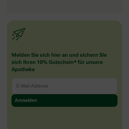
Melden Sie sich hier an und sichern Sie
sich Ihren 10% Gutschein* für unsere
Apotheke
Sind Sie ein Mensch? Dann wählen Sie bitte
das Flugzeug
.
1
2
3
Sind
Sie
ein