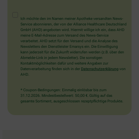
Mensch?
Ich möchte den im Namen meiner Apotheke versandten News-
Dann
Service abonnieren, der von der Alliance Healthcare Deutschland
wählen
GmbH (AHD) angeboten wird. Hiermit willige ich ein, dass AHD
Sie
meine E-Mail-Adresse zum Versand des News-Service
bitte
verarbeitet. AHD setzt für den Versand und die Analyse des
das
Newsletters den Dienstleister Emarsys ein. Die Einwilligung
Flugzeug.
kann jederzeit für die Zukunft widerrufen werden (z.B. über den
Abmelde-Link in jedem Newsletter). Die sonstigen
Kontaktmöglichkeiten dafür und weitere Angaben zur
Datenverarbeitung finden sich in der
Datenschutzerklärung
von
AHD.
* Coupon-Bedingungen: Einmalig einlösbar bis zum
31.12.2026. Mindestbestellwert: 50,00 €. Gültig auf das
gesamte Sortiment, ausgeschlossen rezeptpflichtige Produkte.
Information der Frosch Apotheke