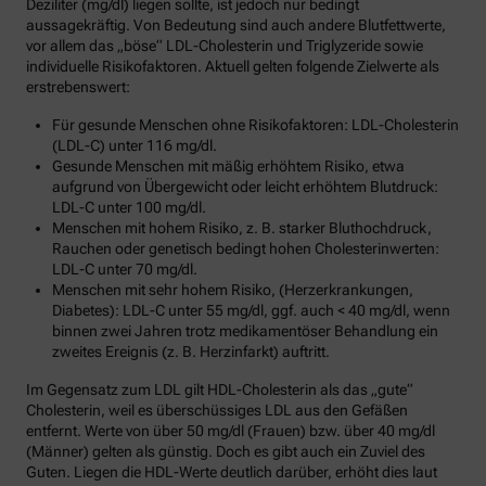
Deziliter (mg/dl) liegen sollte, ist jedoch nur bedingt
aussagekräftig. Von Bedeutung sind auch andere Blutfettwerte,
vor allem das „böse“ LDL-Cholesterin und Triglyzeride sowie
individuelle Risikofaktoren. Aktuell gelten folgende Zielwerte als
erstrebenswert:
Für gesunde Menschen ohne Risikofaktoren: LDL-Cholesterin
(LDL-C) unter 116 mg/dl.
Gesunde Menschen mit mäßig erhöhtem Risiko, etwa
aufgrund von Übergewicht oder leicht erhöhtem Blutdruck:
LDL-C unter 100 mg/dl.
Menschen mit hohem Risiko, z. B. starker Bluthochdruck,
Rauchen oder genetisch bedingt hohen Cholesterinwerten:
LDL-C unter 70 mg/dl.
Menschen mit sehr hohem Risiko, (Herzerkrankungen,
Diabetes): LDL-C unter 55 mg/dl, ggf. auch < 40 mg/dl, wenn
binnen zwei Jahren trotz medikamentöser Behandlung ein
zweites Ereignis (z. B. Herzinfarkt) auftritt.
Im Gegensatz zum LDL gilt HDL-Cholesterin als das „gute“
Cholesterin, weil es überschüssiges LDL aus den Gefäßen
entfernt. Werte von über 50 mg/dl (Frauen) bzw. über 40 mg/dl
(Männer) gelten als günstig. Doch es gibt auch ein Zuviel des
Guten. Liegen die HDL-Werte deutlich darüber, erhöht dies laut