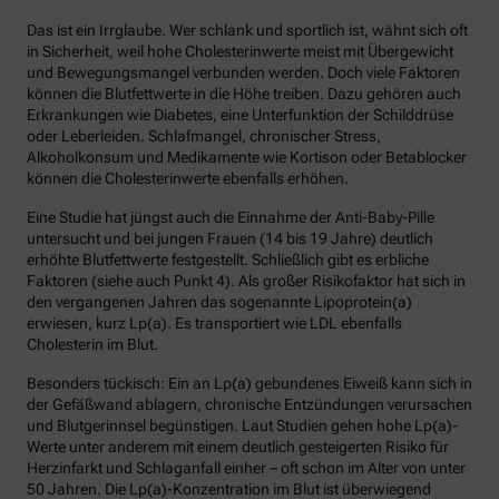
Das ist ein Irrglaube. Wer schlank und sportlich ist, wähnt sich oft
in Sicherheit, weil hohe Cholesterinwerte meist mit Übergewicht
und Bewegungsmangel verbunden werden. Doch viele Faktoren
können die Blutfettwerte in die Höhe treiben. Dazu gehören auch
Erkrankungen wie Diabetes, eine Unterfunktion der Schilddrüse
oder Leberleiden. Schlafmangel, chronischer Stress,
Alkoholkonsum und Medikamente wie Kortison oder Betablocker
können die Cholesterinwerte ebenfalls erhöhen.
Eine Studie hat jüngst auch die Einnahme der Anti-Baby-Pille
untersucht und bei jungen Frauen (14 bis 19 Jahre) deutlich
erhöhte Blutfettwerte festgestellt. Schließlich gibt es erbliche
Faktoren (siehe auch Punkt 4). Als großer Risikofaktor hat sich in
den vergangenen Jahren das sogenannte Lipoprotein(a)
erwiesen, kurz Lp(a). Es transportiert wie LDL ebenfalls
Cholesterin im Blut.
Besonders tückisch: Ein an Lp(a) gebundenes Eiweiß kann sich in
der Gefäßwand ablagern, chronische Entzündungen verursachen
und Blutgerinnsel begünstigen. Laut Studien gehen hohe Lp(a)-
Werte unter anderem mit einem deutlich gesteigerten Risiko für
Herzinfarkt und Schlaganfall einher – oft schon im Alter von unter
50 Jahren. Die Lp(a)-Konzentration im Blut ist überwiegend