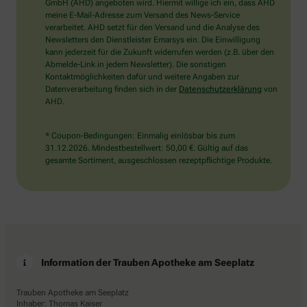
wählen
GmbH (AHD) angeboten wird. Hiermit willige ich ein, dass AHD
Sie
meine E-Mail-Adresse zum Versand des News-Service
bitte
verarbeitet. AHD setzt für den Versand und die Analyse des
die
Newsletters den Dienstleister Emarsys ein. Die Einwilligung
Flagge.
kann jederzeit für die Zukunft widerrufen werden (z.B. über den
Abmelde-Link in jedem Newsletter). Die sonstigen
Kontaktmöglichkeiten dafür und weitere Angaben zur
Datenverarbeitung finden sich in der
Datenschutzerklärung
von
AHD.
* Coupon-Bedingungen: Einmalig einlösbar bis zum
31.12.2026. Mindestbestellwert: 50,00 €. Gültig auf das
gesamte Sortiment, ausgeschlossen rezeptpflichtige Produkte.
Information der Trauben Apotheke am Seeplatz
Trauben Apotheke am Seeplatz
Inhaber: Thomas Kaiser