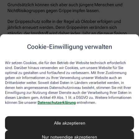
Grundsätzlich können sich aber auch jüngere Menschen und
NichtRisikogruppen gegen Grippe impfen lassen.
Der Grippeschutz sollte in der Regel ab Oktober erfolgen und
jährlich erneuert werden. Denn Grippeviren verändern sich
ständig, der Impfstoff wird daher jedes Jahr an die neue Saison
angepasst. Nach der Impfung dauert es etwa 10 bis 14 Tage, bis
der Körper einen ausreichenden Schutz vor einer Ansteckung
Cookie-Einwilligung verwalten
aufgebaut hat. Auch eine spätere Impfung zu Beginn des Jahres
ist meist noch sinnvoll.
Wir setzen Cookies, die für den Betrieb der Website technisch erforderlich
sind. Darüber hinaus verwenden wir Cookies, um unsere Website für Sie
Wie sicher ist der Impfstoff?
optimal zu gestalten und fortlaufend zu verbessern. Mit Ihrer Zustimmung
geben wir Informationen zu Ihrer Verwendung unserer Website auch an
Jeder Grippeimpfstoff, der in Deutschland verwendet wird, muss
Drittanbieter weiter. Soweit dabei Daten in Ländern verarbeitet werden, in
ein streng reguliertes Zulassungsverfahren durchlaufen. Hierbei
denen kein angemessenes Datenschutzniveau besteht, stimmen Sie mit Ihrer
muss die Qualität, Wirksamkeit und Verträglichkeit in
Einwilligung zur Nutzung dieser Dienste auch der Verarbeitung Ihrer Daten in
diesen Ländern gem. Artikel 49 Abs. 1 lit. a DSGVO zu. Weitere Informationen
wissenschaftlichen Studien nachgewiesen werden. Die Freigabe
können Sie unserer
Datenschutzerklärung
entnehmen.
erfolgt nach weiteren Prüfungen schließlich durch das Paul-
Ehrlich-Institut (PEI), das die Sicherheit des Impfstoffs auch nach
der Freigabe stetig weiter beobachtet.
Alle akzeptieren
Die Grippeimpfung ist in aller Regel gut verträglich. In den ersten
Tagen können leichte Erkältungssymptome wie zum Beispiel
Nur notwendige akzeptieren
Frösteln oder Kopf- und Gliederschmerzen auftreten, die aber