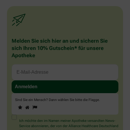
Melden Sie sich hier an und sichern Sie
sich Ihren 10% Gutschein* für unsere
Apotheke
Sind Sie ein Mensch? Dann wählen Sie bitte
die Flagge
.
1
2
3
Sind
Sie
ein
Mensch?
Ich möchte den im Namen meiner Apotheke versandten News-
Dann
Service abonnieren, der von der Alliance Healthcare Deutschland