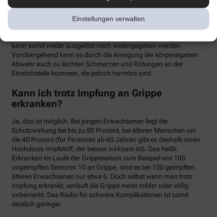
meist binnen weniger Tage wieder abklingen. Mit einer Grippe
haben die Symptome allerdings nichts zu tun. Denn üblicherweise
Einstellungen verwalten
handelt es sich um einen sogenannten Totimpfstoff, der keine
vermehrungsfähigen Erreger enthält – eine Grippeerkrankung
kann somit weder ausgelöst noch weitergegeben werden.
Vorübergehend kann es durch die Anregung der körpereigenen
Abwehr auch zu leichten Schmerzen und Rötungen an der
Einstichstelle kommen, die jedoch harmlos sind.
Kann ich trotz Impfung an Grippe
erkranken?
Ja, das ist möglich. Bei jungen Erwachsenen liegt die
Schutzwirkung bei bis zu 80 Prozent, bei älteren Menschen um
die 40 Prozent (für Personen ab 60 Jahren gibt es deshalb einen
Hochdosis-Impfstoff, der besser wirksam ist). Das heißt:
Erkranken im Laufe der Grippesaison zum Beispiel von 100
ungeimpften Senioren 10 an Grippe, sind es bei 100 geimpften
älteren Erwachsenen nur etwa 6. Doch selbst wenn man trotz
Impfung erkrankt, verläuft die Grippe meist milder oder völlig
unbemerkt. Das Risiko für schwere Komplikationen ist somit
deutlich geringer.