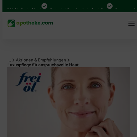
0 Mal in Deutschland
Online bei Ihrer Apotheke bestellen
Bequem zwischen 
...
Aktionen & Empfehlungen
Luxuspflege für anspruchsvolle Haut