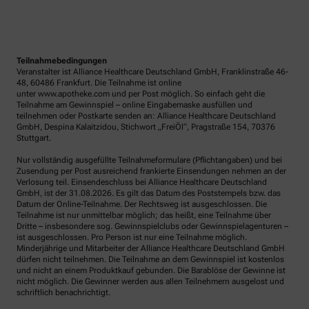
Teilnahmebedingungen
Veranstalter ist Alliance Healthcare Deutschland GmbH, Franklinstraße 46-
48, 60486 Frankfurt. Die Teilnahme ist online
unter www.apotheke.com und per Post möglich. So einfach geht die
Teilnahme am Gewinnspiel – online Eingabemaske ausfüllen und
teilnehmen oder Postkarte senden an: Alliance Healthcare Deutschland
GmbH, Despina Kalaitzidou, Stichwort „FreiÖl“, Pragstraße 154, 70376
Stuttgart.
Nur vollständig ausgefüllte Teilnahmeformulare (Pflichtangaben) und bei
Zusendung per Post ausreichend frankierte Einsendungen nehmen an der
Verlosung teil. Einsendeschluss bei Alliance Healthcare Deutschland
GmbH, ist der 31.08.2026. Es gilt das Datum des Poststempels bzw. das
Datum der Online-Teilnahme. Der Rechtsweg ist ausgeschlossen. Die
Teilnahme ist nur unmittelbar möglich; das heißt, eine Teilnahme über
Dritte – insbesondere sog. Gewinnspielclubs oder Gewinnspielagenturen –
ist ausgeschlossen. Pro Person ist nur eine Teilnahme möglich.
Minderjährige und Mitarbeiter der Alliance Healthcare Deutschland GmbH
dürfen nicht teilnehmen. Die Teilnahme an dem Gewinnspiel ist kostenlos
und nicht an einem Produktkauf gebunden. Die Barablöse der Gewinne ist
nicht möglich. Die Gewinner werden aus allen Teilnehmern ausgelost und
schriftlich benachrichtigt.