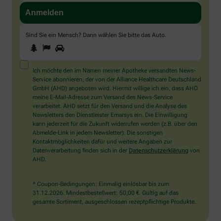
Sind Sie ein Mensch? Dann wählen Sie bitte
das Auto
.
1
2
3
Sind
Sie
ein
Mensch?
Ich möchte den im Namen meiner Apotheke versandten News-
Dann
Service abonnieren, der von der Alliance Healthcare Deutschland
wählen
GmbH (AHD) angeboten wird. Hiermit willige ich ein, dass AHD
Sie
meine E-Mail-Adresse zum Versand des News-Service
bitte
verarbeitet. AHD setzt für den Versand und die Analyse des
das
Newsletters den Dienstleister Emarsys ein. Die Einwilligung
Auto.
kann jederzeit für die Zukunft widerrufen werden (z.B. über den
Abmelde-Link in jedem Newsletter). Die sonstigen
Kontaktmöglichkeiten dafür und weitere Angaben zur
Datenverarbeitung finden sich in der
Datenschutzerklärung
von
AHD.
* Coupon-Bedingungen: Einmalig einlösbar bis zum
31.12.2026. Mindestbestellwert: 50,00 €. Gültig auf das
gesamte Sortiment, ausgeschlossen rezeptpflichtige Produkte.