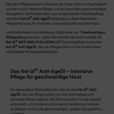
Manche Pflegeroutinen schenken der Haut nicht nur Feuchtigkeit,
sondern auch intensive Pflege und ein besonders geschmeidiges
Hautgefühl. Die Kombination aus ausgewählter Gesichtspflege
®
und dem
frei öl
Anti-AgeÖl
bietet genau diese besondere
Pflegeerfahrung für trockene, anspruchsvolle und reife Haut.
Jetzt teilnehmen und mit etwas Glück eines von
7 hochwertigen
Pflegesets
gewinnen. Jedes Set enthält mehrere Produkte der
®
frei öl
ANTI AGE HYALURON LIFT
Gesichtspflege sowie das
®
frei öl
Anti-AgeÖl
, das die Pflegeroutine um eine besonders
reichhaltige Komponente ergänzt.
®
Das frei öl
Anti-AgeÖl – intensive
Pflege für geschmeidige Haut
®
Ein besonderer Bestandteil des Sets ist das
frei öl
Anti-
AgeÖl
, das die Pflegeroutine um eine reichhaltige und
luxuriöse Pflege ergänzt. Die Ölkomposition wurde speziell
entwickelt, um trockene und anspruchsvolle Haut intensiv
zu pflegen und ihr ein geschmeidiges, glattes Hautgefühl zu
verleihen.