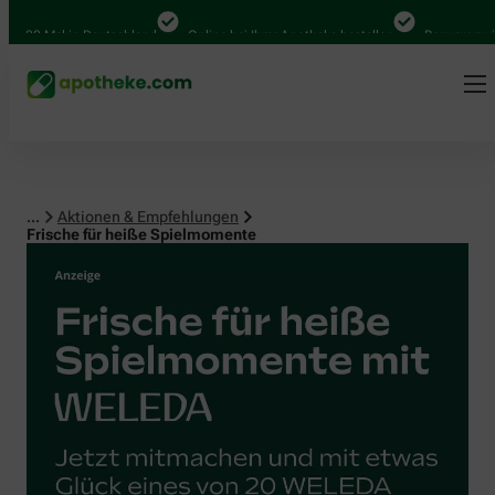
0 Mal in Deutschland
Online bei Ihrer Apotheke bestellen
Bequem zwischen 
...
Aktionen & Empfehlungen
Frische für heiße Spielmomente