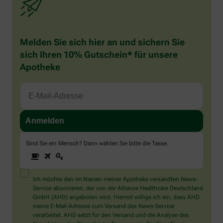
Melden Sie sich hier an und sichern Sie
sich Ihren 10% Gutschein* für unsere
Apotheke
Sind Sie ein Mensch? Dann wählen Sie bitte
die Tasse
.
1
2
3
Sind
Sie
ein
Mensch?
Ich möchte den im Namen meiner Apotheke versandten News-
Dann
Service abonnieren, der von der Alliance Healthcare Deutschland
wählen
GmbH (AHD) angeboten wird. Hiermit willige ich ein, dass AHD
Sie
meine E-Mail-Adresse zum Versand des News-Service
bitte
verarbeitet. AHD setzt für den Versand und die Analyse des