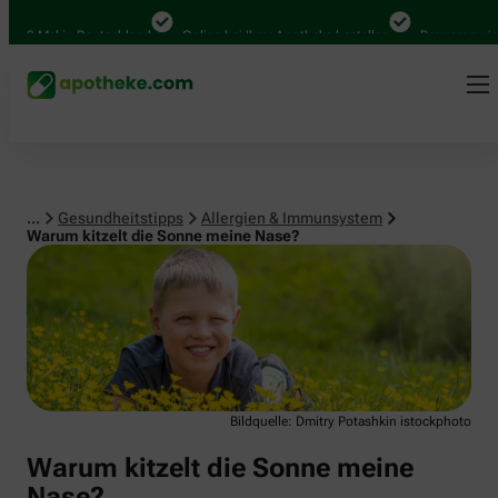
Allergien & Immunsystem
000 Mal in Deutschland
Online bei Ihrer Apotheke bestellen
Bequem zwisch
...
Gesundheitstipps
Allergien & Immunsystem
Warum kitzelt die Sonne meine Nase?
Bildquelle: Dmitry Potashkin istockphoto
Warum kitzelt die Sonne meine
Nase?