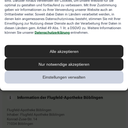
sind. Darüber hinaus verwenden wir Cookies, um unsere Website für Sie
den
Newsletters den Dienstleister Emarsys ein. Die Einwilligung
optimal zu gestalten und fortlaufend zu verbessern. Mit Ihrer Zustimmung
Schlüssel.
geben wir Informationen zu Ihrer Verwendung unserer Website auch an
kann jederzeit für die Zukunft widerrufen werden (z.B. über den
Drittanbieter weiter. Soweit dabei Daten in Ländern verarbeitet werden, in
Abmelde-Link in jedem Newsletter). Die sonstigen
denen kein angemessenes Datenschutzniveau besteht, stimmen Sie mit Ihrer
Kontaktmöglichkeiten dafür und weitere Angaben zur
Einwilligung zur Nutzung dieser Dienste auch der Verarbeitung Ihrer Daten in
Datenverarbeitung finden sich in der
Datenschutzerklärung
von
diesen Ländern gem. Artikel 49 Abs. 1 lit. a DSGVO zu. Weitere Informationen
AHD.
können Sie unserer
Datenschutzerklärung
entnehmen.
* Coupon-Bedingungen: Einmalig einlösbar bis zum
31.12.2026. Mindestbestellwert: 50,00 €. Gültig auf das
Alle akzeptieren
gesamte Sortiment, ausgeschlossen rezeptpflichtige Produkte.
Nur notwendige akzeptieren
Einstellungen verwalten
Information der Flugfeld-Apotheke Böblingen
Flugfeld-Apotheke Böblingen
Inhaber: Flugfeld Apotheke Böblingen
Konrad-Zuse-Str. 14
71034 Böblingen