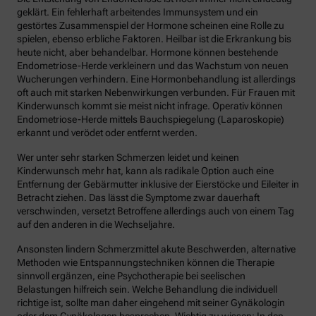
geklärt. Ein fehlerhaft arbeitendes Immunsystem und ein
gestörtes Zusammenspiel der Hormone scheinen eine Rolle zu
spielen, ebenso erbliche Faktoren. Heilbar ist die Erkrankung bis
heute nicht, aber behandelbar. Hormone können bestehende
Endometriose-Herde verkleinern und das Wachstum von neuen
Wucherungen verhindern. Eine Hormonbehandlung ist allerdings
oft auch mit starken Nebenwirkungen verbunden. Für Frauen mit
Kinderwunsch kommt sie meist nicht infrage. Operativ können
Endometriose-Herde mittels Bauchspiegelung (Laparoskopie)
erkannt und verödet oder entfernt werden.
Wer unter sehr starken Schmerzen leidet und keinen
Kinderwunsch mehr hat, kann als radikale Option auch eine
Entfernung der Gebärmutter inklusive der Eierstöcke und Eileiter in
Betracht ziehen. Das lässt die Symptome zwar dauerhaft
verschwinden, versetzt Betroffene allerdings auch von einem Tag
auf den anderen in die Wechseljahre.
Ansonsten lindern Schmerzmittel akute Beschwerden, alternative
Methoden wie Entspannungstechniken können die Therapie
sinnvoll ergänzen, eine Psychotherapie bei seelischen
Belastungen hilfreich sein. Welche Behandlung die individuell
richtige ist, sollte man daher eingehend mit seiner Gynäkologin
oder dem Gynäkologen besprechen. Wichtig zu wissen: In den