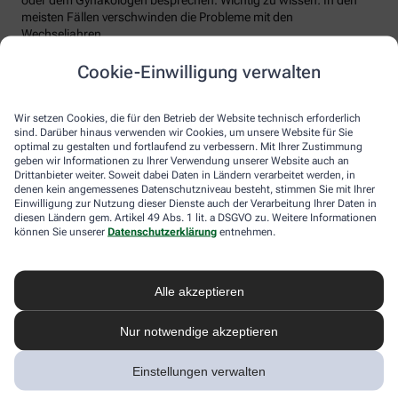
meisten Fällen verschwinden die Probleme mit den
Wechseljahren.
Voraussetzung für eine erfolgreiche Behandlung ist allerdings
Cookie-Einwilligung verwalten
immer, dass die Endometriose auch als solche erkannt wird.
Regelmäßig heftige Regelschmerzen sollten Frauen deshalb ernst
nehmen und ärztlich abklären lassen. Und sich auf keinen Fall
Wir setzen Cookies, die für den Betrieb der Website technisch erforderlich
einreden lassen, sie seien normal.
sind. Darüber hinaus verwenden wir Cookies, um unsere Website für Sie
optimal zu gestalten und fortlaufend zu verbessern. Mit Ihrer Zustimmung
geben wir Informationen zu Ihrer Verwendung unserer Website auch an
Drittanbieter weiter. Soweit dabei Daten in Ländern verarbeitet werden, in
denen kein angemessenes Datenschutzniveau besteht, stimmen Sie mit Ihrer
Einwilligung zur Nutzung dieser Dienste auch der Verarbeitung Ihrer Daten in
diesen Ländern gem. Artikel 49 Abs. 1 lit. a DSGVO zu. Weitere Informationen
können Sie unserer
Datenschutzerklärung
entnehmen.
Alle akzeptieren
Melden Sie sich hier an und sichern Sie
Nur notwendige akzeptieren
sich Ihren 10% Gutschein* für unsere
Apotheke
Einstellungen verwalten