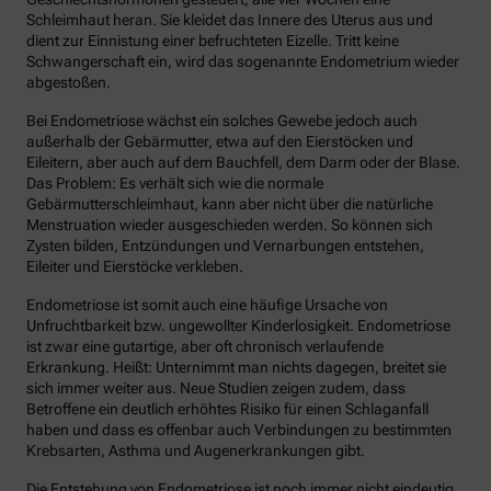
Schleimhaut heran. Sie kleidet das Innere des Uterus aus und
dient zur Einnistung einer befruchteten Eizelle. Tritt keine
Schwangerschaft ein, wird das sogenannte Endometrium wieder
abgestoßen.
Bei Endometriose wächst ein solches Gewebe jedoch auch
außerhalb der Gebärmutter, etwa auf den Eierstöcken und
Eileitern, aber auch auf dem Bauchfell, dem Darm oder der Blase.
Das Problem: Es verhält sich wie die normale
Gebärmutterschleimhaut, kann aber nicht über die natürliche
Menstruation wieder ausgeschieden werden. So können sich
Zysten bilden, Entzündungen und Vernarbungen entstehen,
Eileiter und Eierstöcke verkleben.
Endometriose ist somit auch eine häufige Ursache von
Unfruchtbarkeit bzw. ungewollter Kinderlosigkeit. Endometriose
ist zwar eine gutartige, aber oft chronisch verlaufende
Erkrankung. Heißt: Unternimmt man nichts dagegen, breitet sie
sich immer weiter aus. Neue Studien zeigen zudem, dass
Betroffene ein deutlich erhöhtes Risiko für einen Schlaganfall
haben und dass es offenbar auch Verbindungen zu bestimmten
Krebsarten, Asthma und Augenerkrankungen gibt.
Die Entstehung von Endometriose ist noch immer nicht eindeutig