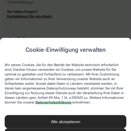
71034 Böblingen
Sie haben Fragen?
Kontaktieren Sie uns direkt.
Zahlarten
Cookie-Einwilligung verwalten
Bar oder mit einer anderen akzeptierten Zahlungsart Ihrer Apotheke vor Ort.
Wir setzen Cookies, die für den Betrieb der Website technisch erforderlich
sind. Darüber hinaus verwenden wir Cookies, um unsere Website für Sie
Lieferarten
optimal zu gestalten und fortlaufend zu verbessern. Mit Ihrer Zustimmung
geben wir Informationen zu Ihrer Verwendung unserer Website auch an
Drittanbieter weiter. Soweit dabei Daten in Ländern verarbeitet werden, in
Abholung in der Apotheke
denen kein angemessenes Datenschutzniveau besteht, stimmen Sie mit Ihrer
Botendienstlieferung
Einwilligung zur Nutzung dieser Dienste auch der Verarbeitung Ihrer Daten in
diesen Ländern gem. Artikel 49 Abs. 1 lit. a DSGVO zu. Weitere Informationen
können Sie unserer
Datenschutzerklärung
entnehmen.
apotheke.com Informationen
Alle akzeptieren
Newsletter