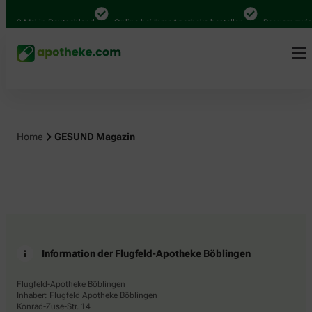
.000 Mal in Deutschland
Online bei Ihrer Apotheke bestellen
Bequem zwisc
Home
GESUND Magazin
Information der Flugfeld-Apotheke Böblingen
Flugfeld-Apotheke Böblingen
Inhaber: Flugfeld Apotheke Böblingen
Konrad-Zuse-Str. 14