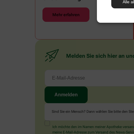
Alle a
Mehr erfahren
Melden Sie sich hier an un
Sind Sie ein Mensch? Dann wählen Sie bitte
den Ste
Ich möchte den im Namen meiner Apotheke versandt
meine E-Mail-Adresse zum Versand des News-Service 