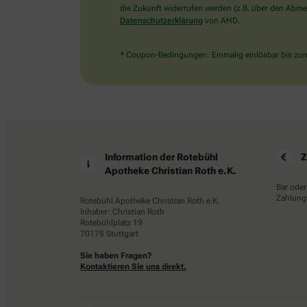
die Zukunft widerrufen werden (z.B. über den Abmel
Datenschutzerklärung
von AHD.
* Coupon-Bedingungen: Einmalig einlösbar bis zum 
Information der Rotebühl
Z
Apotheke Christian Roth e.K.
Bar oder
Zahlungs
Rotebühl Apotheke Christian Roth e.K.
Inhaber: Christian Roth
Rotebühlplatz 19
70178 Stuttgart
Sie haben Fragen?
Kontaktieren Sie uns direkt.