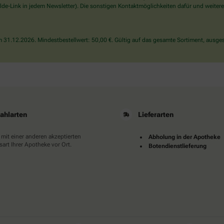
wählen
de-Link in jedem Newsletter). Die sonstigen Kontaktmöglichkeiten dafür und weitere
Sie
bitte
den
31.12.2026. Mindestbestellwert: 50,00 €. Gültig auf das gesamte Sortiment, ausges
Stern.
ahlarten
Lieferarten
 mit einer anderen akzeptierten
Abholung in der Apotheke
art Ihrer Apotheke vor Ort.
Botendienstlieferung