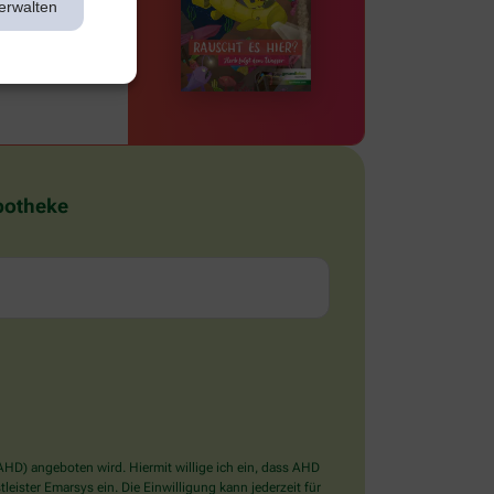
erwalten
Apotheke
D) angeboten wird. Hiermit willige ich ein, dass AHD
ister Emarsys ein. Die Einwilligung kann jederzeit für