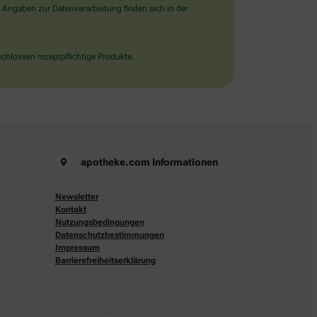
 Angaben zur Datenverarbeitung finden sich in der
chlossen rezeptpflichtige Produkte.
apotheke.com Informationen
Newsletter
Kontakt
Nutzungsbedingungen
Datenschutzbestimmungen
Impressum
Barrierefreiheitserklärung