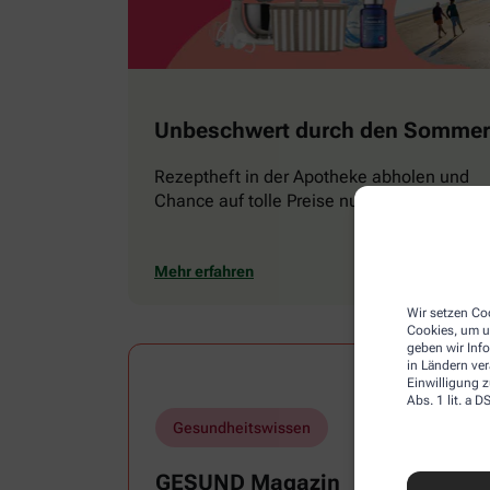
Unbeschwert durch den Sommer
Rezeptheft in der Apotheke abholen und
Chance auf tolle Preise nutzen
Mehr erfahren
Wir setzen Coo
Cookies, um u
geben wir Inf
in Ländern ve
Einwilligung z
Abs. 1 lit. a
Gesundheitswissen
GESUND Magazin