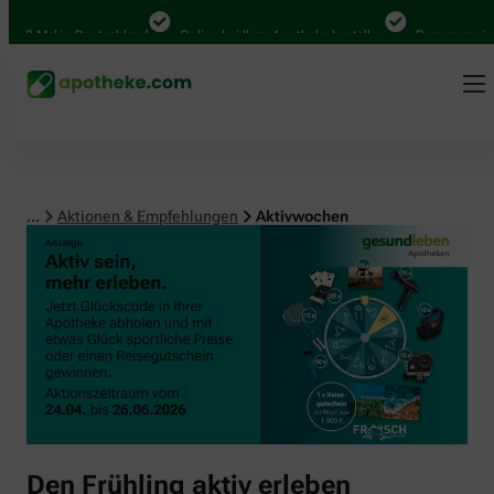
00 Mal in Deutschland
Online bei Ihrer Apotheke bestellen
Bequem zwische
...
Aktionen & Empfehlungen
Aktivwochen
Den Frühling aktiv erleben