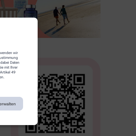
erwenden wir
 Zustimmung
 dabei Daten
e mit Ihrer
Artikel 49
en.
erwalten