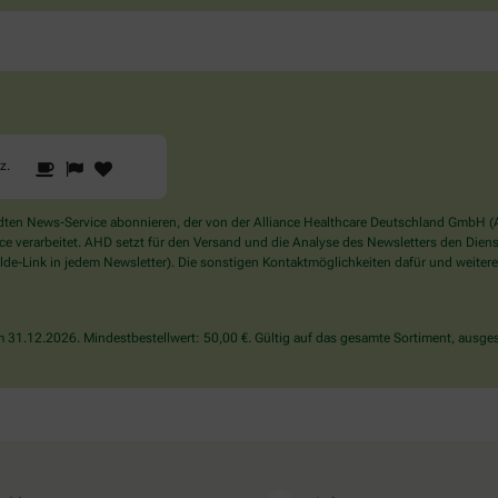
1
2
3
Sind
rz
.
Sie
ein
Mensch?
en News-Service abonnieren, der von der Alliance Healthcare Deutschland GmbH (AH
Dann
verarbeitet. AHD setzt für den Versand und die Analyse des Newsletters den Dienstle
wählen
de-Link in jedem Newsletter). Die sonstigen Kontaktmöglichkeiten dafür und weitere
Sie
bitte
das
31.12.2026. Mindestbestellwert: 50,00 €. Gültig auf das gesamte Sortiment, ausges
Herz.