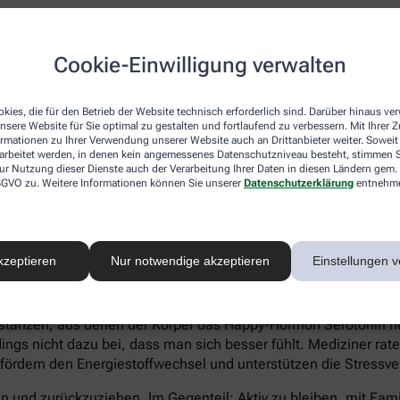
atienten eher Ein- und Durchschlafstörungen anstatt eines hö
Cookie-Einwilligung verwalten
 statt Heißhungerattacken. Ein Anzeichen für eine Depression 
können sich zu kaum etwas aufraffen und sind permanent ersch
Suizidgedanken sind typisch.
kies, die für den Betrieb der Website technisch erforderlich sind. Darüber hinaus v
nsere Website für Sie optimal zu gestalten und fortlaufend zu verbessern. Mit Ihrer
on – auch wenn ein Angehöriger betroffen ist – sollte man sic
ormationen zu Ihrer Verwendung unserer Website auch an Drittanbieter weiter. Soweit
rarbeitet werden, in denen kein angemessenes Datenschutzniveau besteht, stimmen Si
iftung Deutsche Depressionshilfe auf:
ur Nutzung dieser Dienste auch der Verarbeitung Ihrer Daten in diesen Ländern gem. 
 DSGVO zu. Weitere Informationen können Sie unserer
Datenschutzerklärung
entnehm
kzeptieren
Nur notwendige akzeptieren
Einstellungen v
voller Süßkram sind. Schokolade macht tatsächlich glücklich. I
tanzen, aus denen der Körper das Happy-Hormon Serotonin herst
gs nicht dazu bei, dass man sich besser fühlt. Mediziner rate
 fördern den Energiestoffwechsel und unterstützen die Stressve
eln und zurückzuziehen. Im Gegenteil: Aktiv zu bleiben, mit Fa