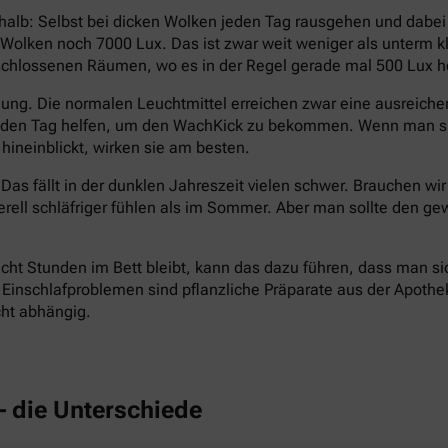
halb: Selbst bei dicken Wolken jeden Tag rausgehen und dabe
en Wolken noch 7000 Lux. Das ist zwar weit weniger als unterm
eschlossenen Räumen, wo es in der Regel gerade mal 500 Lux hel
ng. Die normalen Leuchtmittel erreichen zwar eine ausreichend
n den Tag helfen, um den WachKick zu bekommen. Wenn man si
hineinblickt, wirken sie am besten.
Das fällt in der dunklen Jahreszeit vielen schwer. Brauchen wi
erell schläfriger fühlen als im Sommer. Aber man sollte den
cht Stunden im Bett bleibt, kann das dazu führen, dass man si
inschlafproblemen sind pflanzliche Präparate aus der Apotheke 
cht abhängig.
– die Unterschiede