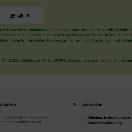
1
2
3
Sind
se
.
Sie
ein
Mensch?
en News-Service abonnieren, der von der Alliance Healthcare Deutschland GmbH (AH
Dann
verarbeitet. AHD setzt für den Versand und die Analyse des Newsletters den Dienstle
wählen
de-Link in jedem Newsletter). Die sonstigen Kontaktmöglichkeiten dafür und weitere
Sie
bitte
die
31.12.2026. Mindestbestellwert: 50,00 €. Gültig auf das gesamte Sortiment, ausges
Tasse.
ahlarten
Lieferarten
 mit einer anderen akzeptierten
Abholung in der Apotheke
art Ihrer Apotheke vor Ort.
Botendienstlieferung