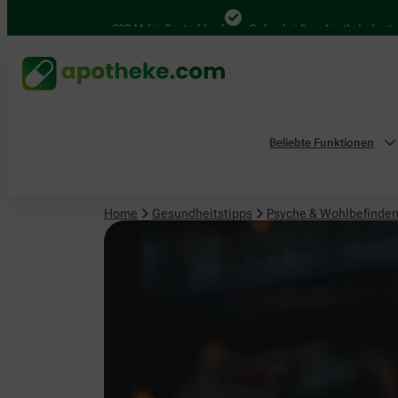
Psyche & Wohlbefinden
4.000 Mal in Deutschland
Online bei Ihrer Apotheke bestellen
Beliebte Funktionen
Home
Gesundheitstipps
Psyche & Wohlbefinde