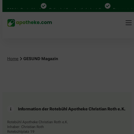
.000 Mal in Deutschland
Online bei Ihrer Apotheke bestellen
Bequem zwisc
Home
GESUND Magazin
Information der Rotebühl Apotheke Christian Roth e.K.
Rotebühl Apotheke Christian Roth e.K.
Inhaber: Christian Roth
Rotebühlplatz 19