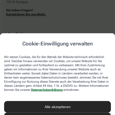
70178 Stuttgart
Sie haben Fragen?
Kontaktieren Sie uns direkt.
Zahlarten
Cookie-Einwilligung verwalten
Bar oder mit einer anderen akzeptierten Zahlungsart Ihrer Apotheke vor Ort.
Wir setzen Cookies, die für den Betrieb der Website technisch erforderlich
sind. Darüber hinaus verwenden wir Cookies, um unsere Website für Sie
Lieferarten
optimal zu gestalten und fortlaufend zu verbessern. Mit Ihrer Zustimmung
geben wir Informationen zu Ihrer Verwendung unserer Website auch an
Drittanbieter weiter. Soweit dabei Daten in Ländern verarbeitet werden, in
Abholung in der Apotheke
denen kein angemessenes Datenschutzniveau besteht, stimmen Sie mit Ihrer
Botendienstlieferung
Einwilligung zur Nutzung dieser Dienste auch der Verarbeitung Ihrer Daten in
diesen Ländern gem. Artikel 49 Abs. 1 lit. a DSGVO zu. Weitere Informationen
können Sie unserer
Datenschutzerklärung
entnehmen.
apotheke.com Informationen
Alle akzeptieren
Newsletter