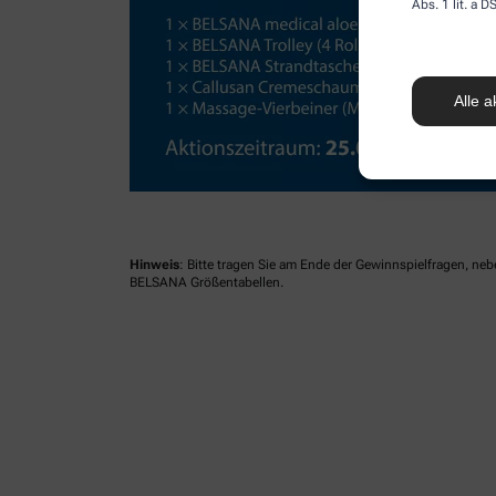
Abs. 1 lit. a
Alle a
Hinweis
: Bitte tragen Sie am Ende der Gewinnspielfragen, ne
BELSANA Größentabellen.