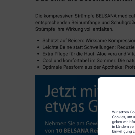
Die kompressiven Strümpfe BELSANA medical al
entsprechenden Beinumfänge und Schuhgröße wi
Strümpfe ihre Wirkung voll entfalten.
Schützt auf Reisen: Wirksame Kompression 
Leichte Beine statt Schwellungen: Reduzie
Extra Pflege für die Haut: Aloe vera und V
Cool und komfortabel im Sommer: Die natür
Optimale Passform aus der Apotheke: Pro
Wir setzen Coo
Cookies, um u
geben wir Inf
in Ländern ve
Einwilligung z