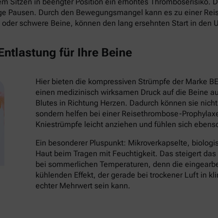
 Sitzen in beengter Position ein erhöhtes Thromboserisiko. Die
ige Pausen. Durch den Bewegungsmangel kann es zu einer Re
oder schwere Beine, können den lang ersehnten Start in den 
ntlastung für Ihre Beine
Hier bieten die kompressiven Strümpfe der Marke B
einen medizinisch wirksamen Druck auf die Beine au
Blutes in Richtung Herzen. Dadurch können sie nich
sondern helfen bei einer Reisethrombose-Prophylaxe
Kniestrümpfe leicht anziehen und fühlen sich eben
Ein besonderer Pluspunkt: Mikroverkapselte, biologi
Haut beim Tragen mit Feuchtigkeit. Das steigert da
bei sommerlichen Temperaturen, denn die eingearbei
kühlenden Effekt, der gerade bei trockener Luft in k
echter Mehrwert sein kann.