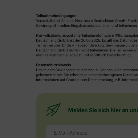
Teilnahmebedingungen
Veranstalter ist Alliance Healthcare Deutschland GmbH, Frank
Gewinnspiel – online Eingabemaske ausfüllen und teilnehmen o
Nur vollständig ausgefüllte Teilnahmeformulare (Pflichtangab
Deutschland GmbH, ist der 26.06.2026. Es gilt das Datum des 
Teilnahme über Dritte – insbesondere sog. Gewinnspielclubs od
Deutschland GmbH dürfen nicht teilnehmen. Die Teilnahme an 
allen Teilnehmern ausgelost und schriftlich benachrichtigt.
Datenschutzhinweis
Um an dem Gewinnspiel teilnehmen zu können, sind personenb
gekennzeichnet. Die erhobenen personenbezogenen Daten werde
Informationen auf Grund dieser Datenerhebung, z.B. Informatio
Melden Sie sich hier an un