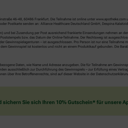
linstraße 46-48, 60486 Frankfurt. Die Teilnahme ist online unter www.apotheke.com 
der Postkarte senden an: Alliance Healthcare Deutschland GmbH, Despina Kalaitzido
en) und bei Zusendung per Post ausreichend frankierte Einsendungen nehmen an der V
Poststempels bzw. das Datum der Online-Teilnahme. Der Rechtsweg ist ausgeschlossen
er Gewinnspielagenturen – ist ausgeschlossen. Pro Person ist nur eine Teilnahme mö
dem Gewinnspiel ist kostenlos und nicht an einem Produktkauf gebunden. Die Barab
ezogene Daten, wie Name und Adresse anzugeben. Die für Teilnahme am Gewinnspiel 
n ausschließlich zur Durchführung des Gewinnspiels – zur Erfüllung eines Vertrages
nen über Ihre Betroffenenrechte, sind auf dieser Website in der Datenschutzerklärun
d sichern Sie sich Ihren 10% Gutschein* für unsere 