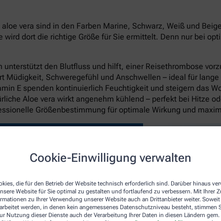
oe vera sind in den Farben Marine, Schwarz, Weiß und Beige in
rd dort die richtige Größe für Sie ermittelt. Denn nur bei op
unterstützt den Blutfluss und hilft, einer Reisethrombose vo
rt Müdigkeit, Schweregefühl und Anschwellen – ideal für lange
itamin E spenden kontinuierlich Feuchtigkeit und steigern das W
liche Aloe vera wirkt angenehm kühlend – perfekt bei Hitze o
fessionelle Größenbestimmung für optimale Wirkung und maxi
Cookie-Einwilligung verwalten
kies, die für den Betrieb der Website technisch erforderlich sind. Darüber hinaus v
nsere Website für Sie optimal zu gestalten und fortlaufend zu verbessern. Mit Ihrer
ormationen zu Ihrer Verwendung unserer Website auch an Drittanbieter weiter. Soweit
rarbeitet werden, in denen kein angemessenes Datenschutzniveau besteht, stimmen Si
ur Nutzung dieser Dienste auch der Verarbeitung Ihrer Daten in diesen Ländern gem. 