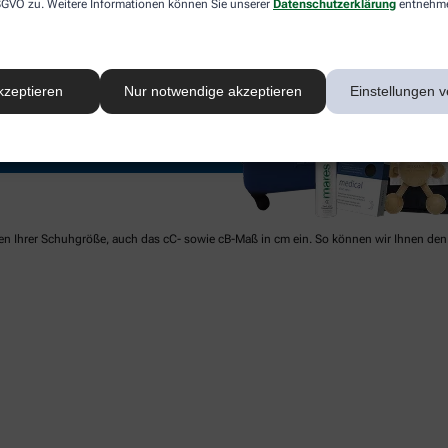
 DSGVO zu. Weitere Informationen können Sie unserer
Datenschutzerklärung
entnehm
kzeptieren
Nur notwendige akzeptieren
Einstellungen v
ben Ihrer Schuhgröße, auch das cC- sowie cB-Maß in cm ein. So können wir Ihnen den 