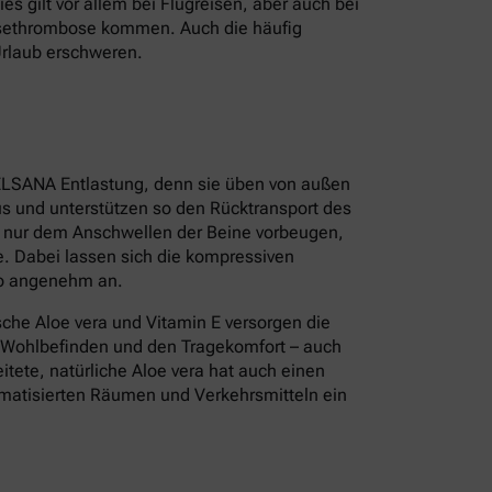
s gilt vor allem bei Flugreisen, aber auch bei
isethrombose kommen. Auch die häufig
Urlaub erschweren.
ELSANA Entlastung, denn sie üben von außen
s und unterstützen so den Rücktransport des
t nur dem Anschwellen der Beine vorbeugen,
. Dabei lassen sich die kompressiven
so angenehm an.
sche Aloe vera und Vitamin E versorgen die
s Wohlbefinden und den Tragekomfort – auch
tete, natürliche Aloe vera hat auch einen
limatisierten Räumen und Verkehrsmitteln ein