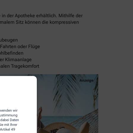
 der Apotheke erhältlich. Mithilfe der
timalem Sitz können die kompressiven
rzubeugen
 Fahrten oder Flüge
ohlbefinden
der Klimaanlage
malen Tragekomfort
erwenden wir
 Zustimmung
 dabei Daten
e mit Ihrer
Artikel 49