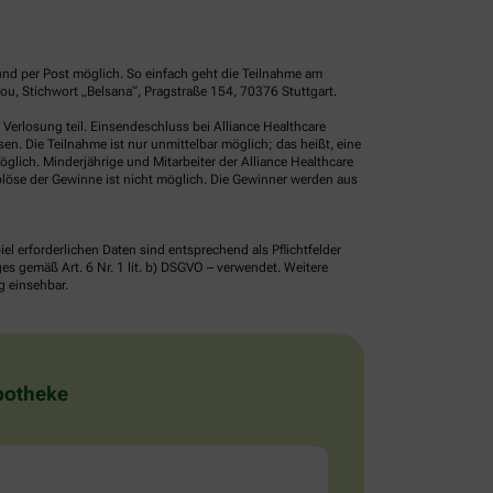
und per Post möglich. So einfach geht die Teilnahme am
u, Stichwort „Belsana“, Pragstraße 154, 70376 Stuttgart.
erlosung teil. Einsendeschluss bei Alliance Healthcare
. Die Teilnahme ist nur unmittelbar möglich; das heißt, eine
glich. Minderjährige und Mitarbeiter der Alliance Healthcare
löse der Gewinne ist nicht möglich. Die Gewinner werden aus
erforderlichen Daten sind entsprechend als Pflichtfelder
 gemäß Art. 6 Nr. 1 lit. b) DSGVO – verwendet. Weitere
g einsehbar.
Apotheke