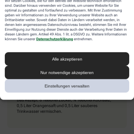
Wir setzen Cookies, die für den Betrieb der Website technisch erforderlich
Umschlägen) und ihn dazu zu bewegen, kaltes Mineralwasser zu
sind. Darüber hinaus verwenden wir Cookies, um unsere Website für Sie
trinken. Achtung: Schmerzmittel sind tabu – sie können den
optimal zu gestalten und fortlaufend zu verbessern. Mit Ihrer Zustimmung
Zustand verschlimmern.
geben wir Informationen zu Ihrer Verwendung unserer Website auch an
Drittanbieter weiter. Soweit dabei Daten in Ländern verarbeitet werden, in
denen kein angemessenes Datenschutzniveau besteht, stimmen Sie mit Ihrer
Einwilligung zur Nutzung dieser Dienste auch der Verarbeitung Ihrer Daten in
diesen Ländern gem. Artikel 49 Abs. 1 lit. a DSGVO zu. Weitere Informationen
Extra-Tipp
können Sie unserer
Datenschutzerklärung
entnehmen.
Wenn man viel trinkt und schwitzt, kann es passieren,
Alle akzeptieren
dass vermehrt Elektrolyte (Mineralstoffe) aus dem
Körper gespült werden. Dieser Verlust kommt auch bei
Durchfall vor. Wichtig ist es dann, seinen
Nur notwendige akzeptieren
Elektrolythaushalt aufzubessern. Eine entsprechende
„Elektrolyt-Lösung“ kann man in Apotheken kaufen,
Einstellungen verwalten
aber auch selbst zubereiten.
Das Rezept: 8 Teelöffel Zucker, ¾ Teelöffel Kochsalz,
0,5 Liter Orangensaft und 0,5 Liter sauberes
Trinkwasser vermischen.