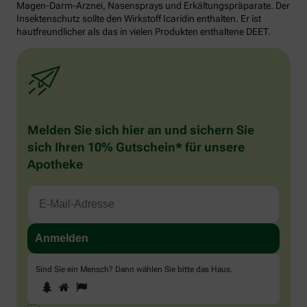
Magen-Darm-Arznei, Nasensprays und Erkältungspräparate. Der
Insektenschutz sollte den Wirkstoff Icaridin enthalten. Er ist
hautfreundlicher als das in vielen Produkten enthaltene DEET.
Melden Sie sich hier an und sichern Sie
sich Ihren 10% Gutschein* für unsere
Apotheke
Sind Sie ein Mensch? Dann wählen Sie bitte
das Haus
.
1
2
3
Sind
Sie
ein