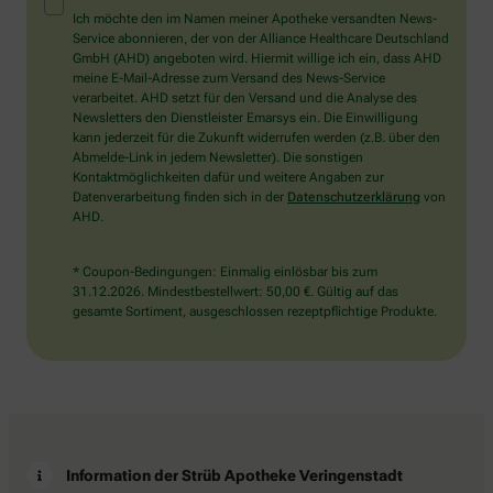
Mensch?
Ich möchte den im Namen meiner Apotheke versandten News-
Dann
Service abonnieren, der von der Alliance Healthcare Deutschland
wählen
GmbH (AHD) angeboten wird. Hiermit willige ich ein, dass AHD
Sie
meine E-Mail-Adresse zum Versand des News-Service
bitte
verarbeitet. AHD setzt für den Versand und die Analyse des
das
Newsletters den Dienstleister Emarsys ein. Die Einwilligung
Haus.
kann jederzeit für die Zukunft widerrufen werden (z.B. über den
Abmelde-Link in jedem Newsletter). Die sonstigen
Kontaktmöglichkeiten dafür und weitere Angaben zur
Datenverarbeitung finden sich in der
Datenschutzerklärung
von
AHD.
* Coupon-Bedingungen: Einmalig einlösbar bis zum
31.12.2026. Mindestbestellwert: 50,00 €. Gültig auf das
gesamte Sortiment, ausgeschlossen rezeptpflichtige Produkte.
Information der Strüb Apotheke Veringenstadt