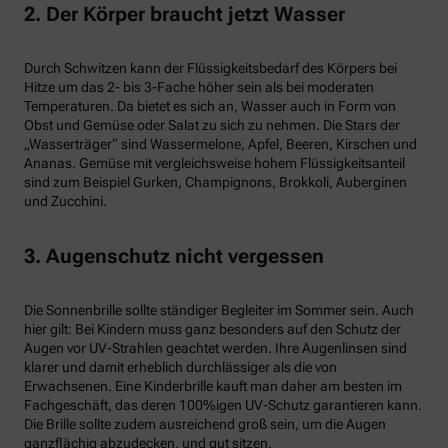
2. Der Körper braucht jetzt Wasser
Durch Schwitzen kann der Flüssigkeitsbedarf des Körpers bei
Hitze um das 2- bis 3-Fache höher sein als bei moderaten
Temperaturen. Da bietet es sich an, Wasser auch in Form von
Obst und Gemüse oder Salat zu sich zu nehmen. Die Stars der
„Wasserträger“ sind Wassermelone, Apfel, Beeren, Kirschen und
Ananas. Gemüse mit vergleichsweise hohem Flüssigkeitsanteil
sind zum Beispiel Gurken, Champignons, Brokkoli, Auberginen
und Zucchini.
3. Augenschutz nicht vergessen
Die Sonnenbrille sollte ständiger Begleiter im Sommer sein. Auch
hier gilt: Bei Kindern muss ganz besonders auf den Schutz der
Augen vor UV-Strahlen geachtet werden. Ihre Augenlinsen sind
klarer und damit erheblich durchlässiger als die von
Erwachsenen. Eine Kinderbrille kauft man daher am besten im
Fachgeschäft, das deren 100%igen UV-Schutz garantieren kann.
Die Brille sollte zudem ausreichend groß sein, um die Augen
ganzflächig abzudecken, und gut sitzen.