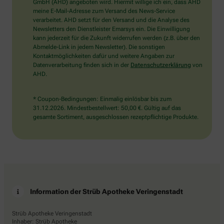
wählen
GmbH (AHD) angeboten wird. Hiermit willige ich ein, dass AHD
Sie
meine E-Mail-Adresse zum Versand des News-Service
bitte
verarbeitet. AHD setzt für den Versand und die Analyse des
die
Newsletters den Dienstleister Emarsys ein. Die Einwilligung
Tasse.
kann jederzeit für die Zukunft widerrufen werden (z.B. über den
Abmelde-Link in jedem Newsletter). Die sonstigen
Kontaktmöglichkeiten dafür und weitere Angaben zur
Datenverarbeitung finden sich in der
Datenschutzerklärung
von
AHD.
* Coupon-Bedingungen: Einmalig einlösbar bis zum
31.12.2026. Mindestbestellwert: 50,00 €. Gültig auf das
gesamte Sortiment, ausgeschlossen rezeptpflichtige Produkte.
Information der Strüb Apotheke Veringenstadt
Strüb Apotheke Veringenstadt
Inhaber: Strüb Apotheke