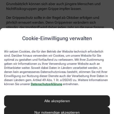
Grundsätzlich können sich aber auch jüngere Menschen und
NichtRisikogruppen gegen Grippe impfen lassen.
Der Grippeschutz sollte in der Regel ab Oktober erfolgen und
jährlich erneuert werden. Denn Grippeviren verändern sich
ständig, der Impfstoff wird daher jedes Jahr an die neue Saison
angepasst. Nach der Impfung dauert es etwa 10 bis 14 Tage, bis
der Körper einen ausreichenden Schutz vor einer Ansteckung
Cookie-Einwilligung verwalten
aufgebaut hat. Auch eine spätere Impfung zu Beginn des Jahres
ist meist noch sinnvoll.
Wir setzen Cookies, die für den Betrieb der Website technisch erforderlich
sind. Darüber hinaus verwenden wir Cookies, um unsere Website für Sie
Wie sicher ist der Impfstoff?
optimal zu gestalten und fortlaufend zu verbessern. Mit Ihrer Zustimmung
geben wir Informationen zu Ihrer Verwendung unserer Website auch an
Jeder Grippeimpfstoff, der in Deutschland verwendet wird, muss
Drittanbieter weiter. Soweit dabei Daten in Ländern verarbeitet werden, in
ein streng reguliertes Zulassungsverfahren durchlaufen. Hierbei
denen kein angemessenes Datenschutzniveau besteht, stimmen Sie mit Ihrer
muss die Qualität, Wirksamkeit und Verträglichkeit in
Einwilligung zur Nutzung dieser Dienste auch der Verarbeitung Ihrer Daten in
diesen Ländern gem. Artikel 49 Abs. 1 lit. a DSGVO zu. Weitere Informationen
wissenschaftlichen Studien nachgewiesen werden. Die Freigabe
können Sie unserer
Datenschutzerklärung
entnehmen.
erfolgt nach weiteren Prüfungen schließlich durch das Paul-
Ehrlich-Institut (PEI), das die Sicherheit des Impfstoffs auch nach
der Freigabe stetig weiter beobachtet.
Alle akzeptieren
Die Grippeimpfung ist in aller Regel gut verträglich. In den ersten
Tagen können leichte Erkältungssymptome wie zum Beispiel
Nur notwendige akzeptieren
Frösteln oder Kopf- und Gliederschmerzen auftreten, die aber