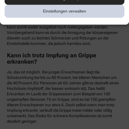
meist binnen weniger Tage wieder abklingen. Mit einer Grippe
haben die Symptome allerdings nichts zu tun. Denn üblicherweise
Einstellungen verwalten
handelt es sich um einen sogenannten Totimpfstoff, der keine
vermehrungsfähigen Erreger enthält – eine Grippeerkrankung
kann somit weder ausgelöst noch weitergegeben werden.
Vorübergehend kann es durch die Anregung der körpereigenen
Abwehr auch zu leichten Schmerzen und Rötungen an der
Einstichstelle kommen, die jedoch harmlos sind.
Kann ich trotz Impfung an Grippe
erkranken?
Ja, das ist möglich. Bei jungen Erwachsenen liegt die
Schutzwirkung bei bis zu 80 Prozent, bei älteren Menschen um
die 40 Prozent (für Personen ab 60 Jahren gibt es deshalb einen
Hochdosis-Impfstoff, der besser wirksam ist). Das heißt:
Erkranken im Laufe der Grippesaison zum Beispiel von 100
ungeimpften Senioren 10 an Grippe, sind es bei 100 geimpften
älteren Erwachsenen nur etwa 6. Doch selbst wenn man trotz
Impfung erkrankt, verläuft die Grippe meist milder oder völlig
unbemerkt. Das Risiko für schwere Komplikationen ist somit
deutlich geringer.