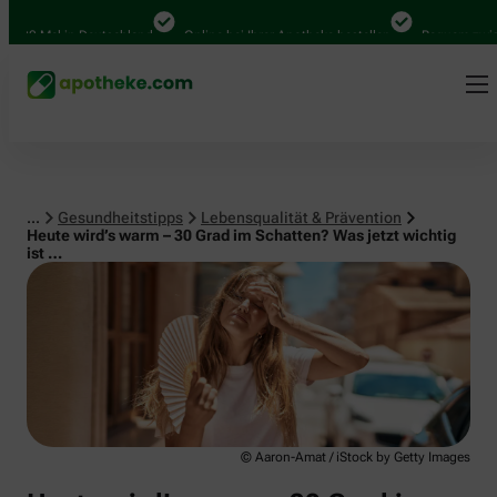
Lebensqualität & Prävention
0 Mal in Deutschland
Online bei Ihrer Apotheke bestellen
Bequem zwischen
...
Gesundheitstipps
Lebensqualität & Prävention
Heute wird’s warm – 30 Grad im Schatten? Was jetzt wichtig
ist …
© Aaron-Amat / iStock by Getty Images