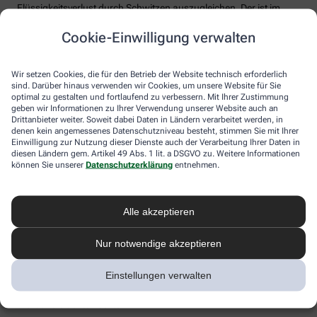
Flüssigkeitsverlust durch Schwitzen auszugleichen. Der ist im
Sommer nämlich oft doppelt so hoch wie bei moderaten
Cookie-Einwilligung verwalten
Temperaturen. Trinken wir zu wenig, sind Kopfschmerzen und
Konzentrationsprobleme meist die Folge.
Weniger bekannt ist, dass ein Flüssigkeitsmangel auch anderen
Wir setzen Cookies, die für den Betrieb der Website technisch erforderlich
sind. Darüber hinaus verwenden wir Cookies, um unsere Website für Sie
Organen zusetzt. So kann Hitzestress auch ernsthaft die Nieren
optimal zu gestalten und fortlaufend zu verbessern. Mit Ihrer Zustimmung
schädigen – und zwar nachhaltig und auch bei gesunden
geben wir Informationen zu Ihrer Verwendung unserer Website auch an
Menschen. Als Faustregel gilt: Zwei bis drei Liter täglich sollten es
Drittanbieter weiter. Soweit dabei Daten in Ländern verarbeitet werden, in
sein. Die besten Durstlöscher: Mineralwasser, ungesüßte Kräuter-
denen kein angemessenes Datenschutzniveau besteht, stimmen Sie mit Ihrer
und Früchtetees oder verdünnte Säfte. Auch wasserreiches Obst
Einwilligung zur Nutzung dieser Dienste auch der Verarbeitung Ihrer Daten in
und Gemüse wie Melonen, Gurken oder Tomaten kann
diesen Ländern gem. Artikel 49 Abs. 1 lit. a DSGVO zu. Weitere Informationen
können Sie unserer
Datenschutzerklärung
entnehmen.
Flüssigkeitsverluste ausgleichen. Bei Herz-Kreislauf- oder
Nierenerkrankungen sollte man die Trinkmenge ärztlich
besprechen.
Alle akzeptieren
Sonnenstich, Hitzeerschöpfung und
Hitzschlag: Was ist das eigentlich?
Nur notwendige akzeptieren
Der lange Strandtag in der Sonne, der anstrengende Sport bei 30
Einstellungen verwalten
Grad oder einfach nur die drückende Hitze in der Stadt:
Hitzeerkrankungen können mitunter lebensbedrohlich sein.
Worauf Sie achten sollten.