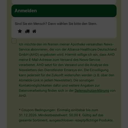
Sind Sie ein Mensch? Dann wählen Sie bitte
den Stern
.
1
2
3
Sind
Sie
ein
Mensch?
Ich möchte den im Namen meiner Apotheke versandten News-
Dann
Service abonnieren, der von der Alliance Healthcare Deutschland
wählen
GmbH (AHD) angeboten wird. Hiermit willige ich ein, dass AHD
Sie
meine E-Mail-Adresse zum Versand des News-Service
bitte
verarbeitet. AHD setzt für den Versand und die Analyse des
den
Newsletters den Dienstleister Emarsys ein. Die Einwilligung
Stern.
kann jederzeit für die Zukunft widerrufen werden (z.B. über den
Abmelde-Link in jedem Newsletter). Die sonstigen
Kontaktmöglichkeiten dafür und weitere Angaben zur
Datenverarbeitung finden sich in der
Datenschutzerklärung
von
AHD.
* Coupon-Bedingungen: Einmalig einlösbar bis zum
31.12.2026. Mindestbestellwert: 50,00 €. Gültig auf das
gesamte Sortiment, ausgeschlossen rezeptpflichtige Produkte.