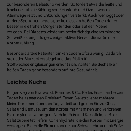
zur besonderen Belastung werden. So fördert etwa die heiße und
trockene Luft die Bildung von Feinstaub und Ozon, was die
Atemwege reizt und Entzündungen verstärkt. Auch wer joggt oder
andere Sportarten betreibt, sollte diese an heißen Tagen daher
besser in die frühen Morgenstunden oder auf den Abend
verlegen. Bei Diabetes wiederum beeinträchtigt eine verminderte
Schweißbildung infolge weniger aktiver Nerven die natürliche
Körperkühlung.
Besonders ältere Patienten trinken zudem oft zu wenig. Dadurch
steigt der Blutzuckerspiegel und das Risiko für
Stoffwechselentgleisungen erhöht sich. Achten Sie deshalb an
heißen Tagen ganz besonders auf Ihre Gesundheit.
Leichte Küche
Finger weg von Bratwurst, Pommes & Co. Fettes Essen an heißen
Tagen belastetet den Kreislauf. Essen Sie jetzt lieber mehrere
kleine Portionen über den Tag verteilt und greifen Sie zu Obst,
Salat und Gemüse, um den Körper mit Vitaminen und verlorenen
Elektrolyten zu versorgen. Nudeln, Reis und Kartoffeln, z. B. als
Salat zubereitet, liefern Kohlenhydrate, die den Körper mit Energie
versorgen. Bietet die Firmenkantine nur Schweinebraten mit Soße