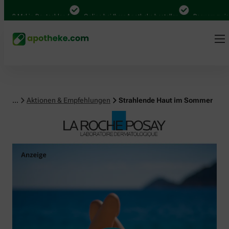
Mal in Deutschland
Online bei Ihrer Apotheke bestellen
Bequem zwischen A
...
Aktionen & Empfehlungen
Strahlende Haut im Sommer