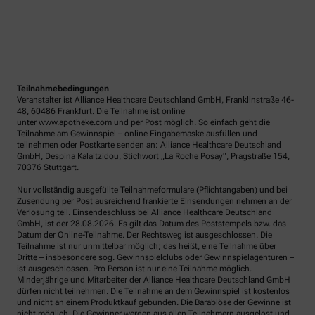
Teilnahmebedingungen
Veranstalter ist Alliance Healthcare Deutschland GmbH, Franklinstraße 46-
48, 60486 Frankfurt. Die Teilnahme ist online
unter www.apotheke.com und per Post möglich. So einfach geht die
Teilnahme am Gewinnspiel – online Eingabemaske ausfüllen und
teilnehmen oder Postkarte senden an: Alliance Healthcare Deutschland
GmbH, Despina Kalaitzidou, Stichwort „La Roche Posay“, Pragstraße 154,
70376 Stuttgart.
Nur vollständig ausgefüllte Teilnahmeformulare (Pflichtangaben) und bei
Zusendung per Post ausreichend frankierte Einsendungen nehmen an der
Verlosung teil. Einsendeschluss bei Alliance Healthcare Deutschland
GmbH, ist der 28.08.2026. Es gilt das Datum des Poststempels bzw. das
Datum der Online-Teilnahme. Der Rechtsweg ist ausgeschlossen. Die
Teilnahme ist nur unmittelbar möglich; das heißt, eine Teilnahme über
Dritte – insbesondere sog. Gewinnspielclubs oder Gewinnspielagenturen –
ist ausgeschlossen. Pro Person ist nur eine Teilnahme möglich.
Minderjährige und Mitarbeiter der Alliance Healthcare Deutschland GmbH
dürfen nicht teilnehmen. Die Teilnahme an dem Gewinnspiel ist kostenlos
und nicht an einem Produktkauf gebunden. Die Barablöse der Gewinne ist
nicht möglich. Die Gewinner werden aus allen Teilnehmern ausgelost und