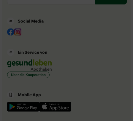
Social Media
Ein Service von
Über die Kooperation
Mobile App