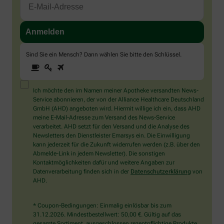
Sind Sie ein Mensch? Dann wählen Sie bitte
den Schlüssel
.
1
2
3
Sind
Sie
ein
Mensch?
Ich möchte den im Namen meiner Apotheke versandten News-
Dann
Service abonnieren, der von der Alliance Healthcare Deutschland
wählen
GmbH (AHD) angeboten wird. Hiermit willige ich ein, dass AHD
Sie
meine E-Mail-Adresse zum Versand des News-Service
bitte
verarbeitet. AHD setzt für den Versand und die Analyse des
den
Newsletters den Dienstleister Emarsys ein. Die Einwilligung
Schlüssel.
kann jederzeit für die Zukunft widerrufen werden (z.B. über den
Abmelde-Link in jedem Newsletter). Die sonstigen
Kontaktmöglichkeiten dafür und weitere Angaben zur
Datenverarbeitung finden sich in der
Datenschutzerklärung
von
AHD.
* Coupon-Bedingungen: Einmalig einlösbar bis zum
31.12.2026. Mindestbestellwert: 50,00 €. Gültig auf das
gesamte Sortiment, ausgeschlossen rezeptpflichtige Produkte.