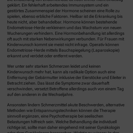
geklärt. Ein fehlerhaft arbeitendes Immunsystem und ein
gestörtes Zusammenspiel der Hormone scheinen eine Rolle zu
spielen, ebenso erbliche Faktoren. Heilbar ist die Erkrankung bis
heute nicht, aber behandelbar. Hormone können bestehende
Endometriose-Herde verkleinern und das Wachstum von neuen
Wucherungen verhindern. Eine Hormonbehandlung ist allerdings
oft auch mit starken Nebenwirkungen verbunden. Für Frauen mit
Kinderwunsch kommt sie meist nicht infrage. Operativ können
Endometriose-Herde mittels Bauchspiegelung (Laparoskopie)
erkannt und verödet oder entfernt werden.
Wer unter sehr starken Schmerzen leidet und keinen
Kinderwunsch mehr hat, kann als radikale Option auch eine
Entfernung der Gebärmutter inklusive der Eierstöcke und Eileiter in
Betracht ziehen. Das lässt die Symptome zwar dauerhaft
verschwinden, versetzt Betroffene allerdings auch von einem Tag
auf den anderen in die Wechseljahre.
Ansonsten lindern Schmerzmittel akute Beschwerden, alternative
Methoden wie Entspannungstechniken können die Therapie
sinnvoll ergänzen, eine Psychotherapie bei seelischen
Belastungen hilfreich sein. Welche Behandlung die individuell
richtige ist, sollte man daher eingehend mit seiner Gynäkologin
oder dem Gynäkologen besprechen. Wichtig zu wissen: In den