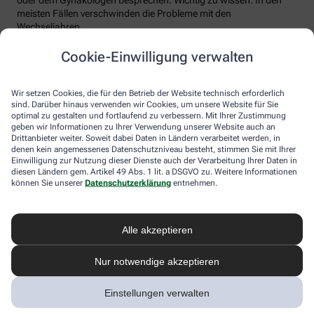
meisten Fällen verschwinden die Probleme mit den
Wechseljahren.
Voraussetzung für eine erfolgreiche Behandlung ist allerdings
Cookie-Einwilligung verwalten
immer, dass die Endometriose auch als solche erkannt wird.
Regelmäßig heftige Regelschmerzen sollten Frauen deshalb ernst
nehmen und ärztlich abklären lassen. Und sich auf keinen Fall
Wir setzen Cookies, die für den Betrieb der Website technisch erforderlich
einreden lassen, sie seien normal.
sind. Darüber hinaus verwenden wir Cookies, um unsere Website für Sie
optimal zu gestalten und fortlaufend zu verbessern. Mit Ihrer Zustimmung
geben wir Informationen zu Ihrer Verwendung unserer Website auch an
Drittanbieter weiter. Soweit dabei Daten in Ländern verarbeitet werden, in
denen kein angemessenes Datenschutzniveau besteht, stimmen Sie mit Ihrer
Einwilligung zur Nutzung dieser Dienste auch der Verarbeitung Ihrer Daten in
diesen Ländern gem. Artikel 49 Abs. 1 lit. a DSGVO zu. Weitere Informationen
können Sie unserer
Datenschutzerklärung
entnehmen.
Alle akzeptieren
Melden Sie sich hier an und sichern Sie
Nur notwendige akzeptieren
sich Ihren 10% Gutschein* für unsere
Apotheke
Einstellungen verwalten