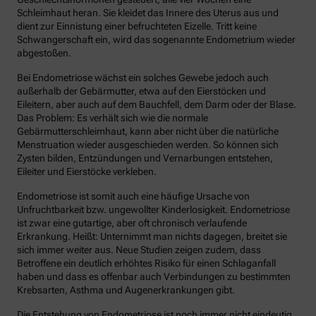
Schleimhaut heran. Sie kleidet das Innere des Uterus aus und
dient zur Einnistung einer befruchteten Eizelle. Tritt keine
Schwangerschaft ein, wird das sogenannte Endometrium wieder
abgestoßen.
Bei Endometriose wächst ein solches Gewebe jedoch auch
außerhalb der Gebärmutter, etwa auf den Eierstöcken und
Eileitern, aber auch auf dem Bauchfell, dem Darm oder der Blase.
Das Problem: Es verhält sich wie die normale
Gebärmutterschleimhaut, kann aber nicht über die natürliche
Menstruation wieder ausgeschieden werden. So können sich
Zysten bilden, Entzündungen und Vernarbungen entstehen,
Eileiter und Eierstöcke verkleben.
Endometriose ist somit auch eine häufige Ursache von
Unfruchtbarkeit bzw. ungewollter Kinderlosigkeit. Endometriose
ist zwar eine gutartige, aber oft chronisch verlaufende
Erkrankung. Heißt: Unternimmt man nichts dagegen, breitet sie
sich immer weiter aus. Neue Studien zeigen zudem, dass
Betroffene ein deutlich erhöhtes Risiko für einen Schlaganfall
haben und dass es offenbar auch Verbindungen zu bestimmten
Krebsarten, Asthma und Augenerkrankungen gibt.
Die Entstehung von Endometriose ist noch immer nicht eindeutig