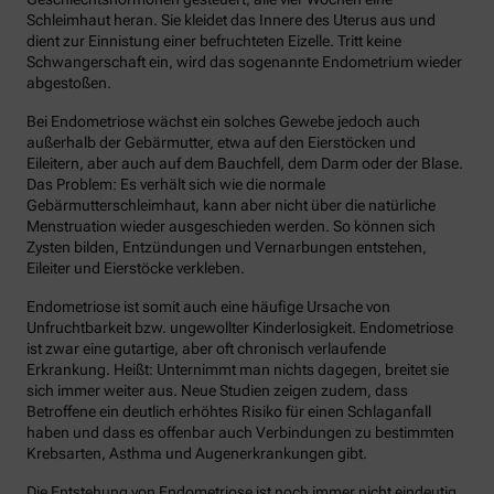
Schleimhaut heran. Sie kleidet das Innere des Uterus aus und
dient zur Einnistung einer befruchteten Eizelle. Tritt keine
Schwangerschaft ein, wird das sogenannte Endometrium wieder
abgestoßen.
Bei Endometriose wächst ein solches Gewebe jedoch auch
außerhalb der Gebärmutter, etwa auf den Eierstöcken und
Eileitern, aber auch auf dem Bauchfell, dem Darm oder der Blase.
Das Problem: Es verhält sich wie die normale
Gebärmutterschleimhaut, kann aber nicht über die natürliche
Menstruation wieder ausgeschieden werden. So können sich
Zysten bilden, Entzündungen und Vernarbungen entstehen,
Eileiter und Eierstöcke verkleben.
Endometriose ist somit auch eine häufige Ursache von
Unfruchtbarkeit bzw. ungewollter Kinderlosigkeit. Endometriose
ist zwar eine gutartige, aber oft chronisch verlaufende
Erkrankung. Heißt: Unternimmt man nichts dagegen, breitet sie
sich immer weiter aus. Neue Studien zeigen zudem, dass
Betroffene ein deutlich erhöhtes Risiko für einen Schlaganfall
haben und dass es offenbar auch Verbindungen zu bestimmten
Krebsarten, Asthma und Augenerkrankungen gibt.
Die Entstehung von Endometriose ist noch immer nicht eindeutig