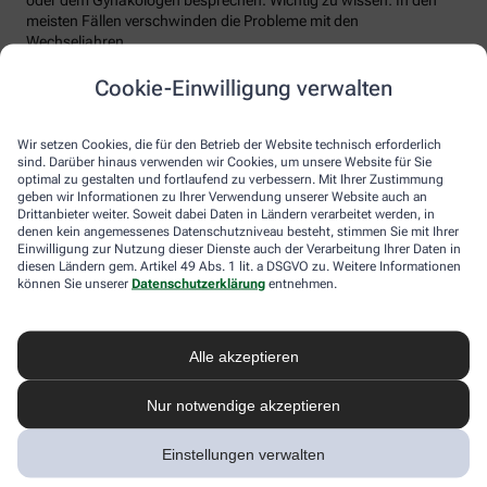
meisten Fällen verschwinden die Probleme mit den
Wechseljahren.
Voraussetzung für eine erfolgreiche Behandlung ist allerdings
Cookie-Einwilligung verwalten
immer, dass die Endometriose auch als solche erkannt wird.
Regelmäßig heftige Regelschmerzen sollten Frauen deshalb ernst
nehmen und ärztlich abklären lassen. Und sich auf keinen Fall
Wir setzen Cookies, die für den Betrieb der Website technisch erforderlich
einreden lassen, sie seien normal.
sind. Darüber hinaus verwenden wir Cookies, um unsere Website für Sie
optimal zu gestalten und fortlaufend zu verbessern. Mit Ihrer Zustimmung
geben wir Informationen zu Ihrer Verwendung unserer Website auch an
Drittanbieter weiter. Soweit dabei Daten in Ländern verarbeitet werden, in
denen kein angemessenes Datenschutzniveau besteht, stimmen Sie mit Ihrer
Einwilligung zur Nutzung dieser Dienste auch der Verarbeitung Ihrer Daten in
diesen Ländern gem. Artikel 49 Abs. 1 lit. a DSGVO zu. Weitere Informationen
können Sie unserer
Datenschutzerklärung
entnehmen.
Alle akzeptieren
Melden Sie sich hier an und sichern Sie
Nur notwendige akzeptieren
sich Ihren 10% Gutschein* für unsere
Apotheke
Einstellungen verwalten