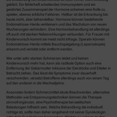
geklärt. Ein fehlerhaft arbeitendes Immunsystem und ein
gestörtes Zusammenspiel der Hormone scheinen eine Rolle zu
spielen, ebenso erbliche Faktoren. Heilbar ist die Erkrankung bis
heute nicht, aber behandelbar. Hormone können bestehende
Endometriose-Herde verkleinern und das Wachstum von neuen
Wucherungen verhindern. Eine Hormonbehandlung ist allerdings
oft auch mit starken Nebenwirkungen verbunden. Für Frauen mit
Kinderwunsch kommt sie meist nicht infrage. Operativ können
Endometriose-Herde mittels Bauchspiegelung (Laparoskopie)
erkannt und verödet oder entfernt werden.
Wer unter sehr starken Schmerzen leidet und keinen
Kinderwunsch mehr hat, kann als radikale Option auch eine
Entfernung der Gebärmutter inklusive der Eierstöcke und Eileiter in
Betracht ziehen. Das lässt die Symptome zwar dauerhaft
verschwinden, versetzt Betroffene allerdings auch von einem Tag
auf den anderen in die Wechseljahre.
Ansonsten lindern Schmerzmittel akute Beschwerden, alternative
Methoden wie Entspannungstechniken können die Therapie
sinnvoll ergänzen, eine Psychotherapie bei seelischen
Belastungen hilfreich sein. Welche Behandlung die individuell
richtige ist, sollte man daher eingehend mit seiner Gynäkologin
oder dem Gynäkologen besprechen. Wichtig zu wissen: In den