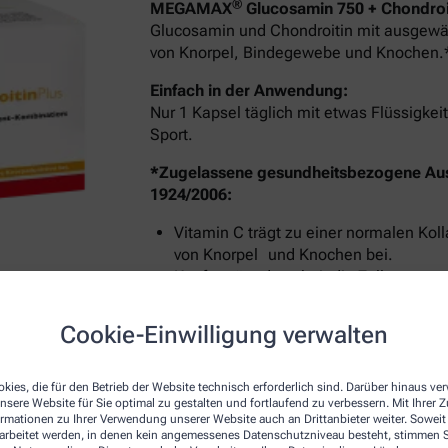
®
MEGAMAX
Glucosamin 750 + Chondroit
Glucosamin und Chondroitin mit ausgewäh
von Knorpel, Bindegewebe und Knochen.
Einfach in der Anwendung:
Nur 1 Kapsel täglich mit etwas Flüssigk
Sport.
*Zugelassene gesundheitsbezogene Au
1924/2006:
Vitamin C trägt zu einer normalen Kol
von Knorpel und Knochen bei.
Kupfer trägt dazu bei, die Zellen vor 
Erhaltung von normalem Bindegewebe
Mangan trägt zur Erhaltung normaler
Cookie-Einwilligung verwalten
Bindegewebsbildung bei.
kies, die für den Betrieb der Website technisch erforderlich sind. Darüber hinaus v
nsere Website für Sie optimal zu gestalten und fortlaufend zu verbessern. Mit Ihrer
ormationen zu Ihrer Verwendung unserer Website auch an Drittanbieter weiter. Soweit
rarbeitet werden, in denen kein angemessenes Datenschutzniveau besteht, stimmen Si