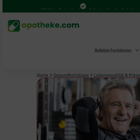
Lebensqualität & Prävention
4.000 Mal in Deutschland
Online bei Ihrer Apotheke bestellen
Beliebte Funktionen
Home
Gesundheitstipps
Lebensqualität & Präve