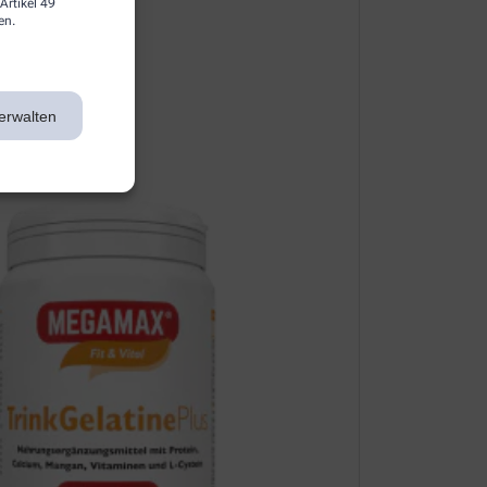
Artikel 49
en.
erwalten