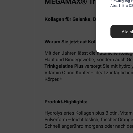
MEGAMAX® Trinkgelatine 
Einwilligung z
Abs. 1 lit. a
Kollagen für Gelenke, Bindegewebe & H
Alle a
Warum Sie jetzt auf Kollagen setzen soll
Mit den Jahren lässt die natürliche Kollag
Haut und Bindegewebe, sondern auch Ge
Trinkgelatine Plus
versorgt Sie mit hydrol
Vitamin C und Kupfer – ideal zur tägliche
Körper.*
Produkt‑Highlights:
Hydrolysiertes Kollagen plus Biotin, Vita
Pulverform – leicht löslich, frischer Ora
Schnell angerührt: morgens oder nach de