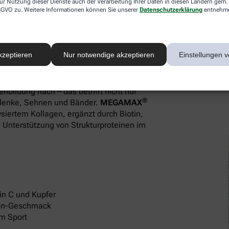
Plus
ur Nutzung dieser Dienste auch der Verarbeitung Ihrer Daten in diesen Ländern gem. 
 DSGVO zu. Weitere Informationen können Sie unserer
Datenschutzerklärung
entnehm
aut
kzeptieren
Nur notwendige akzeptieren
Einstellungen v
ten
enbildung nach – das betrifft nicht nur
®
lenke, Sehnen und Bänder.
MEGAMAX
ysiertem Kollagen, ergänzt durch Biotin,
n Unterstützung von Strukturproteinen im
min C und Kupfer
ngen-Geschmack
m Sport