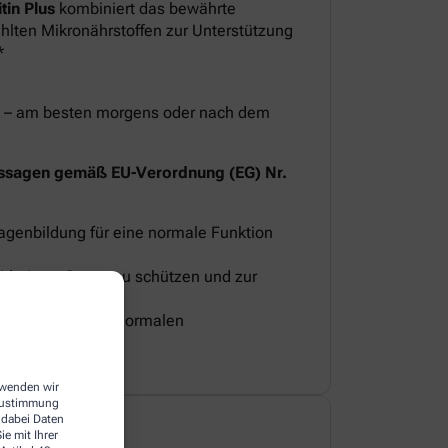
in Plus
kombiniert das bewährte
lten Mikronährstoffen zur Unterstützung
*
eit – am besten morgens oder nach dem
ssagen gemäß EU-Verordnung (EG) Nr.
lagenbildung für eine normale Funktion
oxidativem Stress zu schützen und zur
 bei.
 Knochen und zur normalen
erwenden wir
 Zustimmung
 dabei Daten
e mit Ihrer