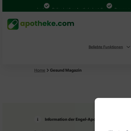
4.000 Mal in Deutschland
Online bei Ihrer Apotheke bestellen
Bequem zwi
Beliebte Funktionen
Home
Gesund Magazin
Information der Engel-Apotheke
Z