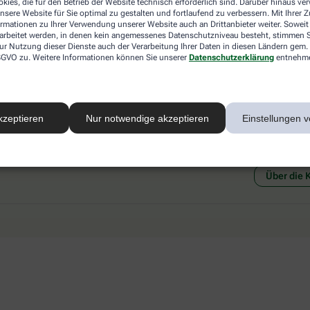
kies, die für den Betrieb der Website technisch erforderlich sind. Darüber hinaus v
 mit einer anderen akzeptierten
Abholung in der Apotheke
nsere Website für Sie optimal zu gestalten und fortlaufend zu verbessern. Mit Ihrer
art Ihrer Apotheke vor Ort.
Botendienstlieferung
ormationen zu Ihrer Verwendung unserer Website auch an Drittanbieter weiter. Soweit
rarbeitet werden, in denen kein angemessenes Datenschutzniveau besteht, stimmen Si
ur Nutzung dieser Dienste auch der Verarbeitung Ihrer Daten in diesen Ländern gem. 
 DSGVO zu. Weitere Informationen können Sie unserer
Datenschutzerklärung
entnehm
kzeptieren
Nur notwendige akzeptieren
Einstellungen v
Social Media
Ein Se
Über die 