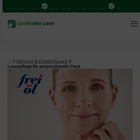
al in Deutschland
Online bei Ihrer Apotheke bestellen
Bequem zwischen Ab
...
Aktionen & Empfehlungen
Luxuspflege für anspruchsvolle Haut