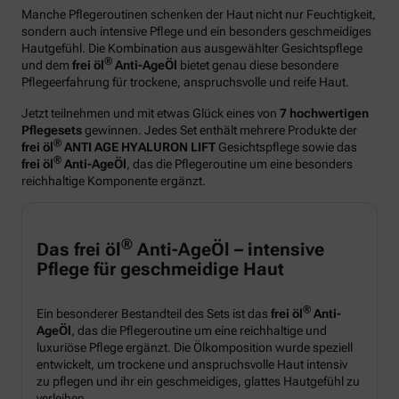
Manche Pflegeroutinen schenken der Haut nicht nur Feuchtigkeit,
sondern auch intensive Pflege und ein besonders geschmeidiges
Hautgefühl. Die Kombination aus ausgewählter Gesichtspflege
®
und dem
frei öl
Anti-AgeÖl
bietet genau diese besondere
Pflegeerfahrung für trockene, anspruchsvolle und reife Haut.
Jetzt teilnehmen und mit etwas Glück eines von
7 hochwertigen
Pflegesets
gewinnen. Jedes Set enthält mehrere Produkte der
®
frei öl
ANTI AGE HYALURON LIFT
Gesichtspflege sowie das
®
frei öl
Anti-AgeÖl
, das die Pflegeroutine um eine besonders
reichhaltige Komponente ergänzt.
®
Das frei öl
Anti-AgeÖl – intensive
Pflege für geschmeidige Haut
®
Ein besonderer Bestandteil des Sets ist das
frei öl
Anti-
AgeÖl
, das die Pflegeroutine um eine reichhaltige und
luxuriöse Pflege ergänzt. Die Ölkomposition wurde speziell
entwickelt, um trockene und anspruchsvolle Haut intensiv
zu pflegen und ihr ein geschmeidiges, glattes Hautgefühl zu
verleihen.