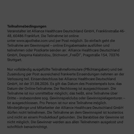
Teilnahmebedingungen
Veranstalter ist Alliance Healthcare Deutschland GmbH, Franklinstraße 46-
48, 60486 Frankfurt. Die Teilnahme ist online
unter www.apotheke.com und per Post möglich. So einfach geht die
Teilnahme am Gewinnspiel – online Eingabemaske ausfüllen und
teilnehmen oder Postkarte senden an: Alliance Healthcare Deutschland
GmbH, Despina Kalaitzidou, Stichwort „FreiÖl“, Pragstraße 154, 70376
Stuttgart.
Nur vollständig ausgefüllte Teilnahmeformulare (Pflichtangaben) und bei
Zusendung per Post ausreichend frankierte Einsendungen nehmen an der
Verlosung teil. Einsendeschluss bei Alliance Healthcare Deutschland
GmbH, ist der 31.08.2026. Es gilt das Datum des Poststempels bzw. das
Datum der Online-Teilnahme. Der Rechtsweg ist ausgeschlossen. Die
Teilnahme ist nur unmittelbar möglich; das heißt, eine Teilnahme über
Dritte – insbesondere sog. Gewinnspielclubs oder Gewinnspielagenturen –
ist ausgeschlossen. Pro Person ist nur eine Teilnahme möglich.
Minderjährige und Mitarbeiter der Alliance Healthcare Deutschland GmbH
dürfen nicht teilnehmen. Die Teilnahme an dem Gewinnspiel ist kostenlos
und nicht an einem Produktkauf gebunden. Die Barablöse der Gewinne ist
nicht möglich. Die Gewinner werden aus allen Teilnehmern ausgelost und
schriftlich benachrichtigt.