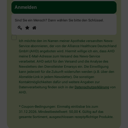
Sind Sie ein Mensch? Dann wählen Sie bitte
den Schlüssel
.
1
2
3
Sind
Sie
ein
Mensch?
Ich möchte den im Namen meiner Apotheke versandten News-
Dann
Service abonnieren, der von der Alliance Healthcare Deutschland
wählen
GmbH (AHD) angeboten wird. Hiermit willige ich ein, dass AHD
Sie
meine E-Mail-Adresse zum Versand des News-Service
bitte
verarbeitet. AHD setzt für den Versand und die Analyse des
den
Newsletters den Dienstleister Emarsys ein. Die Einwilligung
Schlüssel.
kann jederzeit für die Zukunft widerrufen werden (z.B. über den
Abmelde-Link in jedem Newsletter). Die sonstigen
Kontaktmöglichkeiten dafür und weitere Angaben zur
Datenverarbeitung finden sich in der
Datenschutzerklärung
von
AHD.
* Coupon-Bedingungen: Einmalig einlösbar bis zum
31.12.2026. Mindestbestellwert: 50,00 €. Gültig auf das
gesamte Sortiment, ausgeschlossen rezeptpflichtige Produkte.