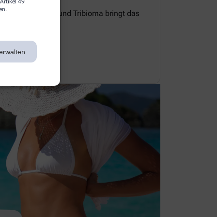
Artikel 49
en.
e Zellerneuerung und Tribioma bringt das
 Gleichgewicht.
erwalten