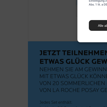
Einwilligung z
Abs. 1 lit. a
Alle a