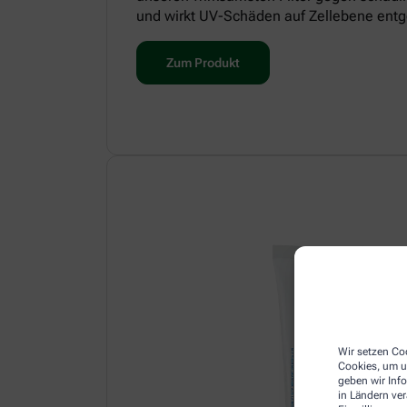
und wirkt UV-Schäden auf Zellebene entg
Zum Produkt
Wir setzen Coo
Cookies, um u
geben wir Inf
in Ländern ve