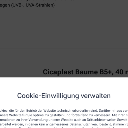
egen (UVB-, UVA-Strahlen)
Cicaplast Baume B5+, 40 
La Roche Posay CICAPLAST Baume B5+ ist
Cookie-Einwilligung verwalten
irritierte Haut.
Das reparierende Balsam
u
repariert die Haut von Erwachsenen, Kind
kies, die für den Betrieb der Website technisch erforderlich sind. Darüber hinaus v
Die Creme zeichnet sich durch eine beson
nsere Website für Sie optimal zu gestalten und fortlaufend zu verbessern. Mit Ihrer
empfindliche Haut am Körper, Gesicht und
ormationen zu Ihrer Verwendung unserer Website auch an Drittanbieter weiter. Soweit
Dexpanthenol bezeichnet, wirkt regenerie
rarbeitet werden, in denen kein angemessenes Datenschutzniveau besteht, stimmen Si