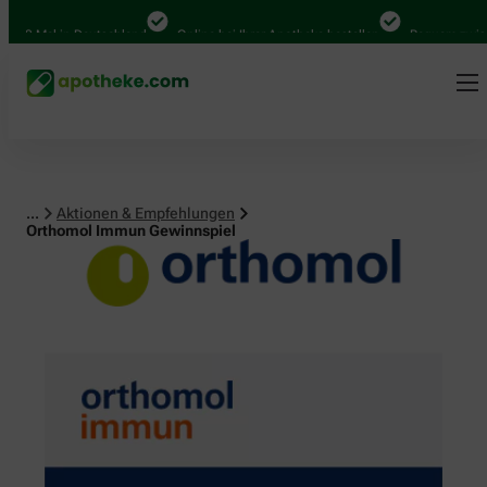
Mal in Deutschland
Online bei Ihrer Apotheke bestellen
Bequem zwischen A
...
Aktionen & Empfehlungen
Orthomol Immun Gewinnspiel