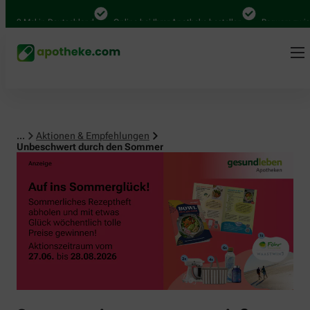
0 Mal in Deutschland
Online bei Ihrer Apotheke bestellen
Bequem zwischen
...
Aktionen & Empfehlungen
Unbeschwert durch den Sommer