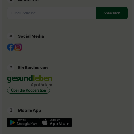
Social Media
Ein Service von
Über die Kooperation
Mobile App