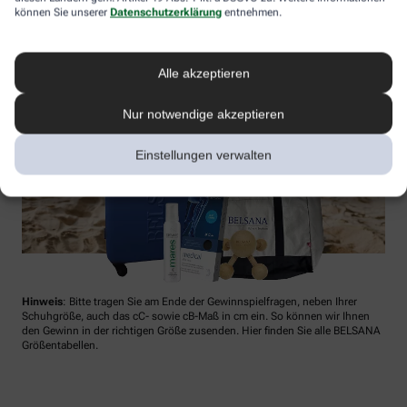
können Sie unserer
Datenschutzerklärung
entnehmen.
Alle akzeptieren
Nur notwendige akzeptieren
Einstellungen verwalten
Hinweis
: Bitte tragen Sie am Ende der Gewinnspielfragen, neben Ihrer
Schuhgröße, auch das cC- sowie cB-Maß in cm ein. So können wir Ihnen
den Gewinn in der richtigen Größe zusenden. Hier finden Sie alle BELSANA
Größentabellen.