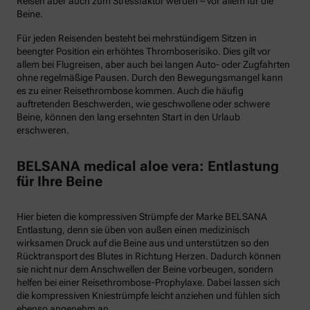
Reisen aber auch zum Stressfaktor werden – vor allem für die
Beine.
Für jeden Reisenden besteht bei mehrstündigem Sitzen in
beengter Position ein erhöhtes Thromboserisiko. Dies gilt vor
allem bei Flugreisen, aber auch bei langen Auto- oder Zugfahrten
ohne regelmäßige Pausen. Durch den Bewegungsmangel kann
es zu einer Reisethrombose kommen. Auch die häufig
auftretenden Beschwerden, wie geschwollene oder schwere
Beine, können den lang ersehnten Start in den Urlaub
erschweren.
BELSANA medical aloe vera: Entlastung
für Ihre Beine
Hier bieten die kompressiven Strümpfe der Marke BELSANA
Entlastung, denn sie üben von außen einen medizinisch
wirksamen Druck auf die Beine aus und unterstützen so den
Rücktransport des Blutes in Richtung Herzen. Dadurch können
sie nicht nur dem Anschwellen der Beine vorbeugen, sondern
helfen bei einer Reisethrombose-Prophylaxe. Dabei lassen sich
die kompressiven Kniestrümpfe leicht anziehen und fühlen sich
ebenso angenehm an.