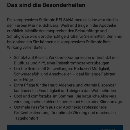
Das sind die Besonderheiten
Die kompressiven Strümpfe BELSANA medical aloe vera sind in
den Farben Marine, Schwarz, Weiß und Beige in der Apotheke
erhältlich. Mithilfe der entsprechenden Beinumfänge und
Schuhgröße wird dort die richtige Größe für Sie ermittelt. Denn nur
bei optimalem Sitz können die kompressiven Strümpfe ihre
Wirkung voll entfalten.
Schützt auf Reisen: Wirksame Kompression unterstützt den
Blutfluss und hilft, einer Reisethrombose vorzubeugen
Leichte Beine statt Schwellungen: Reduziert Müdigkeit,
Schweregefühl und Anschwellen – ideal für lange Fahrten
oder Flüge
Extra Pflege für die Haut: Aloe vera und Vitamin E spenden
kontinuierlich Feuchtigkeit und steigern das Wohlbefinden
Cool und komfortabel im Sommer: Die natürliche Aloe vera
wirkt angenehm kühlend – perfekt bei Hitze oder Klimaanlage
Optimale Passform aus der Apotheke: Professionelle
Größenbestimmung für optimale Wirkung und maximalen
Tragekomfort