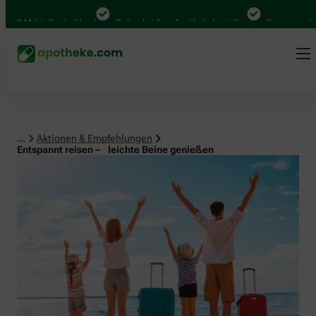
al in Deutschland
Online bei Ihrer Apotheke bestellen
Bequem zwischen Ab
...
Aktionen & Empfehlungen
Entspannt reisen – leichte Beine genießen