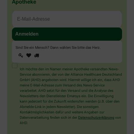
Apotheke
Sind Sie ein Mensch? Dann wählen Sie bitte
das Herz
.
1
2
3
Sind
Sie
ein
Mensch?
Ich möchte den im Namen meiner Apotheke versandten News-
Dann
Service abonnieren, der von der Alliance Healthcare Deutschland
wählen
GmbH (AHD) angeboten wird. Hiermit willige ich ein, dass AHD
Sie
meine E-Mail-Adresse zum Versand des News-Service
bitte
verarbeitet. AHD setzt für den Versand und die Analyse des
das
Newsletters den Dienstleister Emarsys ein. Die Einwilligung
Herz.
kann jederzeit für die Zukunft widerrufen werden (z.B. über den
Abmelde-Link in jedem Newsletter). Die sonstigen
Kontaktmöglichkeiten dafür und weitere Angaben zur
Datenverarbeitung finden sich in der
Datenschutzerklärung
von
AHD.