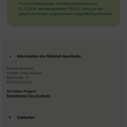
* Coupon-Bedingungen: Einmalig einlösbar bis zum
31.12.2026. Mindestbestellwert: 50,00 €. Gültig auf das
gesamte Sortiment, ausgeschlossen rezeptpflichtige Produkte.
Information der Maintal-Apotheke
Maintal-Apotheke
Inhaber: Helge Killinger
Bahnhofstr. 14
63834 Sulzbach
Sie haben Fragen?
Kontaktieren Sie uns direkt.
Zahlarten