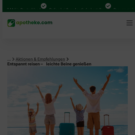
al in Deutschland
Online bei Ihrer Apotheke bestellen
Bequem zwischen Ab
...
Aktionen & Empfehlungen
Entspannt reisen – leichte Beine genießen