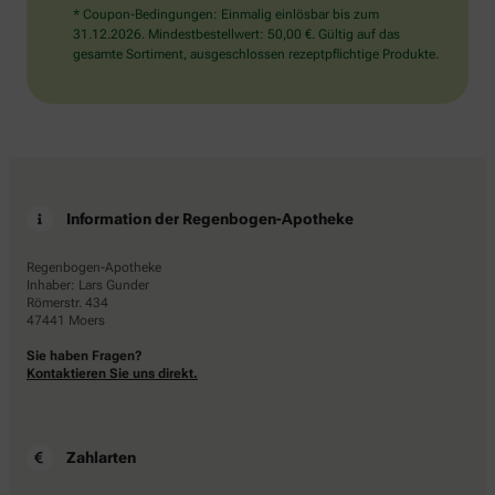
* Coupon-Bedingungen: Einmalig einlösbar bis zum
31.12.2026. Mindestbestellwert: 50,00 €. Gültig auf das
gesamte Sortiment, ausgeschlossen rezeptpflichtige Produkte.
Information der Regenbogen-Apotheke
Regenbogen-Apotheke
Inhaber: Lars Gunder
Römerstr. 434
47441 Moers
Sie haben Fragen?
Kontaktieren Sie uns direkt.
Zahlarten