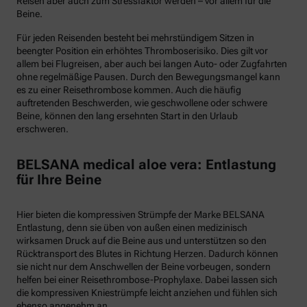
Reisen aber auch zum Stressfaktor werden – vor allem für die
Beine.
Für jeden Reisenden besteht bei mehrstündigem Sitzen in
beengter Position ein erhöhtes Thromboserisiko. Dies gilt vor
allem bei Flugreisen, aber auch bei langen Auto- oder Zugfahrten
ohne regelmäßige Pausen. Durch den Bewegungsmangel kann
es zu einer Reisethrombose kommen. Auch die häufig
auftretenden Beschwerden, wie geschwollene oder schwere
Beine, können den lang ersehnten Start in den Urlaub
erschweren.
BELSANA medical aloe vera: Entlastung
für Ihre Beine
Hier bieten die kompressiven Strümpfe der Marke BELSANA
Entlastung, denn sie üben von außen einen medizinisch
wirksamen Druck auf die Beine aus und unterstützen so den
Rücktransport des Blutes in Richtung Herzen. Dadurch können
sie nicht nur dem Anschwellen der Beine vorbeugen, sondern
helfen bei einer Reisethrombose-Prophylaxe. Dabei lassen sich
die kompressiven Kniestrümpfe leicht anziehen und fühlen sich
ebenso angenehm an.