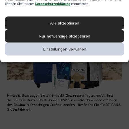
können Sie unserer
Datenschutzerklärung
entnehmen.
Alle akzeptieren
Nur notwendige akzeptieren
Einstellungen verwalten
Hinweis
: Bitte tragen Sie am Ende der Gewinnspielfragen, neben Ihrer
Schuhgröße, auch das cC- sowie cB-Maß in cm ein. So können wir Ihnen
den Gewinn in der richtigen Größe zusenden. Hier finden Sie alle BELSANA
Größentabellen.