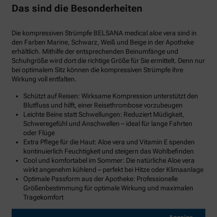
Das sind die Besonderheiten
Die kompressiven Strümpfe BELSANA medical aloe vera sind in
den Farben Marine, Schwarz, Weiß und Beige in der Apotheke
erhältlich. Mithilfe der entsprechenden Beinumfänge und
Schuhgröße wird dort die richtige Größe für Sie ermittelt. Denn nur
bei optimalem Sitz können die kompressiven Strümpfe ihre
Wirkung voll entfalten.
Schützt auf Reisen: Wirksame Kompression unterstützt den
Blutfluss und hilft, einer Reisethrombose vorzubeugen
Leichte Beine statt Schwellungen: Reduziert Müdigkeit,
Schweregefühl und Anschwellen – ideal für lange Fahrten
oder Flüge
Extra Pflege für die Haut: Aloe vera und Vitamin E spenden
kontinuierlich Feuchtigkeit und steigern das Wohlbefinden
Cool und komfortabel im Sommer: Die natürliche Aloe vera
wirkt angenehm kühlend – perfekt bei Hitze oder Klimaanlage
Optimale Passform aus der Apotheke: Professionelle
Größenbestimmung für optimale Wirkung und maximalen
Tragekomfort