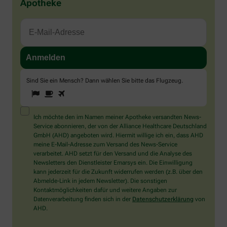
Apotheke
Sind Sie ein Mensch? Dann wählen Sie bitte
das Flugzeug
.
1
2
3
Sind
Sie
ein
Mensch?
Ich möchte den im Namen meiner Apotheke versandten News-
Dann
Service abonnieren, der von der Alliance Healthcare Deutschland
wählen
GmbH (AHD) angeboten wird. Hiermit willige ich ein, dass AHD
Sie
meine E-Mail-Adresse zum Versand des News-Service
bitte
verarbeitet. AHD setzt für den Versand und die Analyse des
das
Newsletters den Dienstleister Emarsys ein. Die Einwilligung
Flugzeug.
kann jederzeit für die Zukunft widerrufen werden (z.B. über den
Abmelde-Link in jedem Newsletter). Die sonstigen
Kontaktmöglichkeiten dafür und weitere Angaben zur
Datenverarbeitung finden sich in der
Datenschutzerklärung
von
AHD.