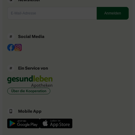
Social Media
Ein Service von
Über die Kooperation
Mobile App