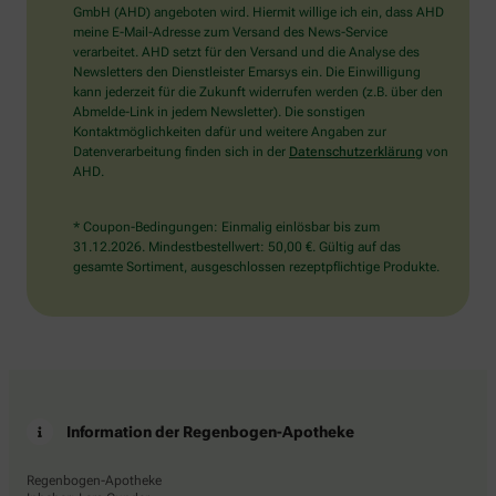
wählen
GmbH (AHD) angeboten wird. Hiermit willige ich ein, dass AHD
Sie
meine E-Mail-Adresse zum Versand des News-Service
bitte
verarbeitet. AHD setzt für den Versand und die Analyse des
das
Newsletters den Dienstleister Emarsys ein. Die Einwilligung
Haus.
kann jederzeit für die Zukunft widerrufen werden (z.B. über den
Abmelde-Link in jedem Newsletter). Die sonstigen
Kontaktmöglichkeiten dafür und weitere Angaben zur
Datenverarbeitung finden sich in der
Datenschutzerklärung
von
AHD.
* Coupon-Bedingungen: Einmalig einlösbar bis zum
31.12.2026. Mindestbestellwert: 50,00 €. Gültig auf das
gesamte Sortiment, ausgeschlossen rezeptpflichtige Produkte.
Information der Regenbogen-Apotheke
Regenbogen-Apotheke