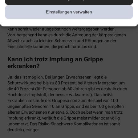
meist binnen weniger Tage wieder abklingen. Mit einer Grippe
haben die Symptome allerdings nichts zu tun. Denn üblicherweise
Einstellungen verwalten
handelt es sich um einen sogenannten Totimpfstoff, der keine
vermehrungsfähigen Erreger enthält – eine Grippeerkrankung
kann somit weder ausgelöst noch weitergegeben werden.
Vorübergehend kann es durch die Anregung der körpereigenen
Abwehr auch zu leichten Schmerzen und Rötungen an der
Einstichstelle kommen, die jedoch harmlos sind.
Kann ich trotz Impfung an Grippe
erkranken?
Ja, das ist möglich. Bei jungen Erwachsenen liegt die
Schutzwirkung bei bis zu 80 Prozent, bei älteren Menschen um
die 40 Prozent (für Personen ab 60 Jahren gibt es deshalb einen
Hochdosis-Impfstoff, der besser wirksam ist). Das heißt:
Erkranken im Laufe der Grippesaison zum Beispiel von 100
ungeimpften Senioren 10 an Grippe, sind es bei 100 geimpften
älteren Erwachsenen nur etwa 6. Doch selbst wenn man trotz
Impfung erkrankt, verläuft die Grippe meist milder oder völlig
unbemerkt. Das Risiko für schwere Komplikationen ist somit
deutlich geringer.