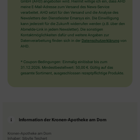
wählen
GmbH (AHD) angeboten wird. Hiermit willige ich ein, dass AHD
Sie
meine E-Mail-Adresse zum Versand des News-Service
bitte
verarbeitet. AHD setzt für den Versand und die Analyse des
den
Newsletters den Dienstleister Emarsys ein. Die Einwilligung
Schlüssel.
kann jederzeit für die Zukunft widerrufen werden (z.B. über den
Abmelde-Link in jedem Newsletter). Die sonstigen
Kontaktmöglichkeiten dafür und weitere Angaben zur
Datenverarbeitung finden sich in der
Datenschutzerklärung
von
AHD.
* Coupon-Bedingungen: Einmalig einlösbar bis zum
31.12.2026. Mindestbestellwert: 50,00 €. Gültig auf das
gesamte Sortiment, ausgeschlossen rezeptpflichtige Produkte.
Information der Kronen-Apotheke am Dom
Kronen-Apotheke am Dom
Inhaber: Sibylle Teichert