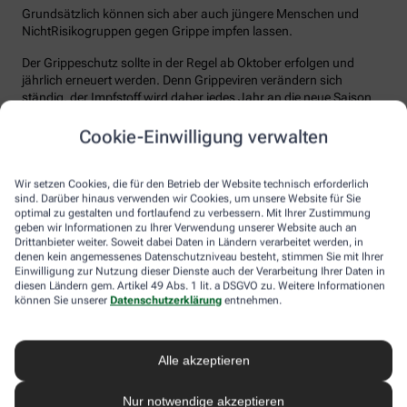
Grundsätzlich können sich aber auch jüngere Menschen und
NichtRisikogruppen gegen Grippe impfen lassen.
Der Grippeschutz sollte in der Regel ab Oktober erfolgen und
jährlich erneuert werden. Denn Grippeviren verändern sich
ständig, der Impfstoff wird daher jedes Jahr an die neue Saison
angepasst. Nach der Impfung dauert es etwa 10 bis 14 Tage, bis
der Körper einen ausreichenden Schutz vor einer Ansteckung
Cookie-Einwilligung verwalten
aufgebaut hat. Auch eine spätere Impfung zu Beginn des Jahres
ist meist noch sinnvoll.
Wir setzen Cookies, die für den Betrieb der Website technisch erforderlich
sind. Darüber hinaus verwenden wir Cookies, um unsere Website für Sie
Wie sicher ist der Impfstoff?
optimal zu gestalten und fortlaufend zu verbessern. Mit Ihrer Zustimmung
geben wir Informationen zu Ihrer Verwendung unserer Website auch an
Jeder Grippeimpfstoff, der in Deutschland verwendet wird, muss
Drittanbieter weiter. Soweit dabei Daten in Ländern verarbeitet werden, in
ein streng reguliertes Zulassungsverfahren durchlaufen. Hierbei
denen kein angemessenes Datenschutzniveau besteht, stimmen Sie mit Ihrer
muss die Qualität, Wirksamkeit und Verträglichkeit in
Einwilligung zur Nutzung dieser Dienste auch der Verarbeitung Ihrer Daten in
diesen Ländern gem. Artikel 49 Abs. 1 lit. a DSGVO zu. Weitere Informationen
wissenschaftlichen Studien nachgewiesen werden. Die Freigabe
können Sie unserer
Datenschutzerklärung
entnehmen.
erfolgt nach weiteren Prüfungen schließlich durch das Paul-
Ehrlich-Institut (PEI), das die Sicherheit des Impfstoffs auch nach
der Freigabe stetig weiter beobachtet.
Alle akzeptieren
Die Grippeimpfung ist in aller Regel gut verträglich. In den ersten
Tagen können leichte Erkältungssymptome wie zum Beispiel
Nur notwendige akzeptieren
Frösteln oder Kopf- und Gliederschmerzen auftreten, die aber