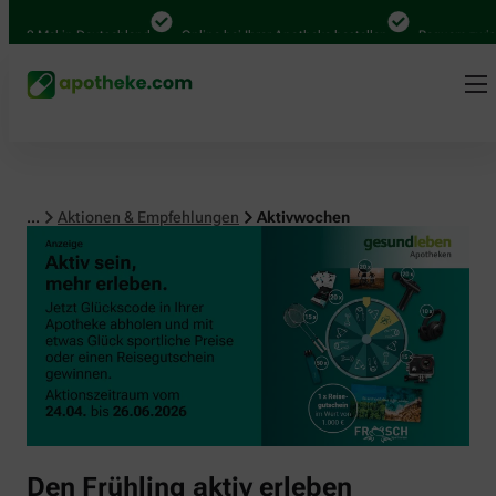
00 Mal in Deutschland
Online bei Ihrer Apotheke bestellen
Bequem zwische
...
Aktionen & Empfehlungen
Aktivwochen
Den Frühling aktiv erleben