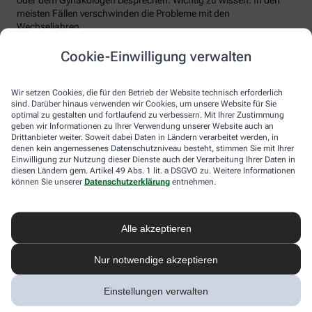
meisten Fällen verschwinden die Probleme mit den
Wechseljahren.
Voraussetzung für eine erfolgreiche Behandlung ist allerdings
Cookie-Einwilligung verwalten
immer, dass die Endometriose auch als solche erkannt wird.
Regelmäßig heftige Regelschmerzen sollten Frauen deshalb ernst
nehmen und ärztlich abklären lassen. Und sich auf keinen Fall
Wir setzen Cookies, die für den Betrieb der Website technisch erforderlich
einreden lassen, sie seien normal.
sind. Darüber hinaus verwenden wir Cookies, um unsere Website für Sie
optimal zu gestalten und fortlaufend zu verbessern. Mit Ihrer Zustimmung
geben wir Informationen zu Ihrer Verwendung unserer Website auch an
Drittanbieter weiter. Soweit dabei Daten in Ländern verarbeitet werden, in
denen kein angemessenes Datenschutzniveau besteht, stimmen Sie mit Ihrer
Einwilligung zur Nutzung dieser Dienste auch der Verarbeitung Ihrer Daten in
diesen Ländern gem. Artikel 49 Abs. 1 lit. a DSGVO zu. Weitere Informationen
können Sie unserer
Datenschutzerklärung
entnehmen.
Alle akzeptieren
Melden Sie sich hier an und sichern Sie
Nur notwendige akzeptieren
sich Ihren 10% Gutschein* für unsere
Apotheke
Einstellungen verwalten