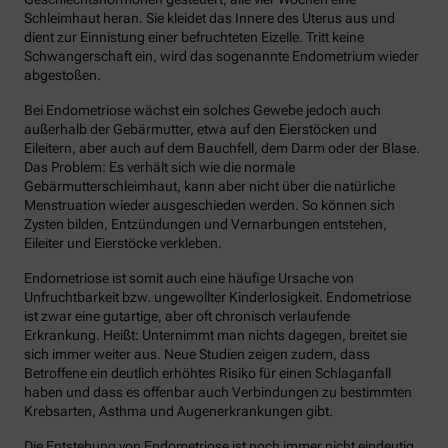
Schleimhaut heran. Sie kleidet das Innere des Uterus aus und
dient zur Einnistung einer befruchteten Eizelle. Tritt keine
Schwangerschaft ein, wird das sogenannte Endometrium wieder
abgestoßen.
Bei Endometriose wächst ein solches Gewebe jedoch auch
außerhalb der Gebärmutter, etwa auf den Eierstöcken und
Eileitern, aber auch auf dem Bauchfell, dem Darm oder der Blase.
Das Problem: Es verhält sich wie die normale
Gebärmutterschleimhaut, kann aber nicht über die natürliche
Menstruation wieder ausgeschieden werden. So können sich
Zysten bilden, Entzündungen und Vernarbungen entstehen,
Eileiter und Eierstöcke verkleben.
Endometriose ist somit auch eine häufige Ursache von
Unfruchtbarkeit bzw. ungewollter Kinderlosigkeit. Endometriose
ist zwar eine gutartige, aber oft chronisch verlaufende
Erkrankung. Heißt: Unternimmt man nichts dagegen, breitet sie
sich immer weiter aus. Neue Studien zeigen zudem, dass
Betroffene ein deutlich erhöhtes Risiko für einen Schlaganfall
haben und dass es offenbar auch Verbindungen zu bestimmten
Krebsarten, Asthma und Augenerkrankungen gibt.
Die Entstehung von Endometriose ist noch immer nicht eindeutig