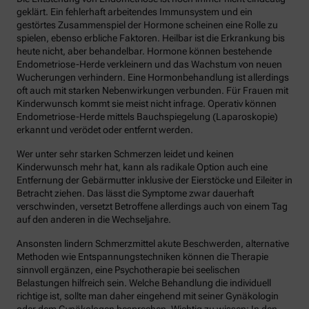
geklärt. Ein fehlerhaft arbeitendes Immunsystem und ein
gestörtes Zusammenspiel der Hormone scheinen eine Rolle zu
spielen, ebenso erbliche Faktoren. Heilbar ist die Erkrankung bis
heute nicht, aber behandelbar. Hormone können bestehende
Endometriose-Herde verkleinern und das Wachstum von neuen
Wucherungen verhindern. Eine Hormonbehandlung ist allerdings
oft auch mit starken Nebenwirkungen verbunden. Für Frauen mit
Kinderwunsch kommt sie meist nicht infrage. Operativ können
Endometriose-Herde mittels Bauchspiegelung (Laparoskopie)
erkannt und verödet oder entfernt werden.
Wer unter sehr starken Schmerzen leidet und keinen
Kinderwunsch mehr hat, kann als radikale Option auch eine
Entfernung der Gebärmutter inklusive der Eierstöcke und Eileiter in
Betracht ziehen. Das lässt die Symptome zwar dauerhaft
verschwinden, versetzt Betroffene allerdings auch von einem Tag
auf den anderen in die Wechseljahre.
Ansonsten lindern Schmerzmittel akute Beschwerden, alternative
Methoden wie Entspannungstechniken können die Therapie
sinnvoll ergänzen, eine Psychotherapie bei seelischen
Belastungen hilfreich sein. Welche Behandlung die individuell
richtige ist, sollte man daher eingehend mit seiner Gynäkologin
oder dem Gynäkologen besprechen. Wichtig zu wissen: In den