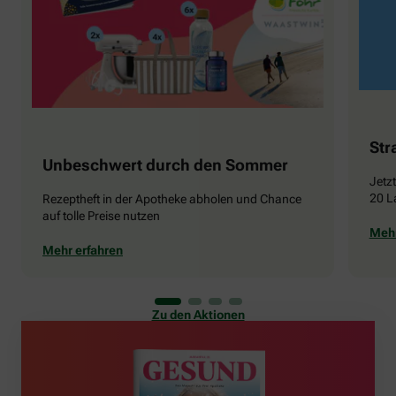
Str
Unbeschwert durch den Sommer
Jetz
20 L
Rezeptheft in der Apotheke abholen und Chance
auf tolle Preise nutzen
Mehr
Mehr erfahren
Zu den Aktionen