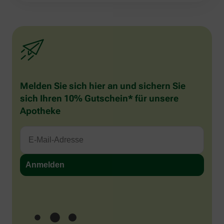
Melden Sie sich hier an und sichern Sie
sich Ihren 10% Gutschein* für unsere
Apotheke
Sind Sie ein Mensch? Dann wählen Sie bitte
den Baum
.
1
2
3
Sind
Sie
ein
Mensch?
Ich möchte den im Namen meiner Apotheke versandten News-