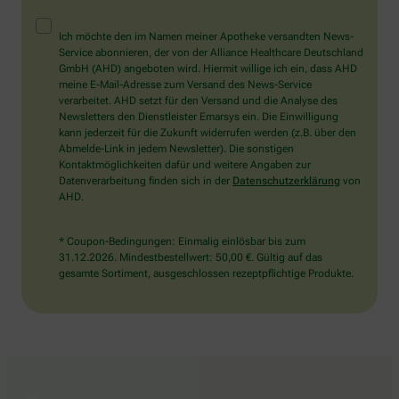
Dann
Service abonnieren, der von der Alliance Healthcare Deutschland
wählen
GmbH (AHD) angeboten wird. Hiermit willige ich ein, dass AHD
Sie
meine E-Mail-Adresse zum Versand des News-Service
bitte
verarbeitet. AHD setzt für den Versand und die Analyse des
den
Newsletters den Dienstleister Emarsys ein. Die Einwilligung
Baum.
kann jederzeit für die Zukunft widerrufen werden (z.B. über den
Abmelde-Link in jedem Newsletter). Die sonstigen
Kontaktmöglichkeiten dafür und weitere Angaben zur
Datenverarbeitung finden sich in der
Datenschutzerklärung
von
AHD.
* Coupon-Bedingungen: Einmalig einlösbar bis zum
31.12.2026. Mindestbestellwert: 50,00 €. Gültig auf das
gesamte Sortiment, ausgeschlossen rezeptpflichtige Produkte.
Information der Hubertus Apotheke