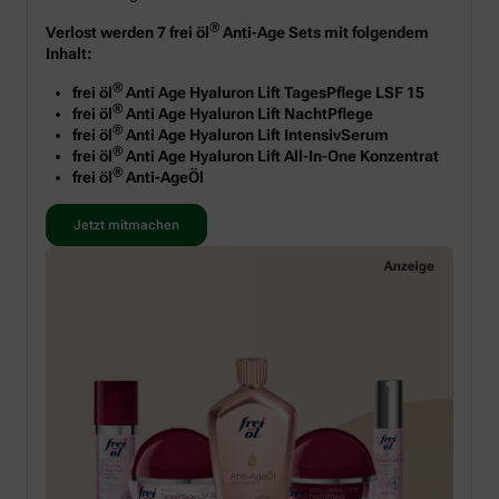
®
Verlost werden 7 frei öl
Anti-Age Sets mit folgendem
Inhalt:
®
frei öl
Anti Age Hyaluron Lift TagesPflege LSF 15
®
frei öl
Anti Age Hyaluron Lift NachtPflege
®
frei öl
Anti Age Hyaluron Lift IntensivSerum
®
frei öl
Anti Age Hyaluron Lift All-In-One Konzentrat
®
frei öl
Anti-AgeÖl
Jetzt mitmachen