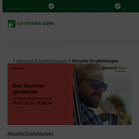
00 Mal in Deutschland
Online bei Ihrer Apotheke bestellen
Bequem zwischen
...
Aktionen & Empfehlungen
Aktuelle Empfehlungen
Aktuelle Empfehlungen