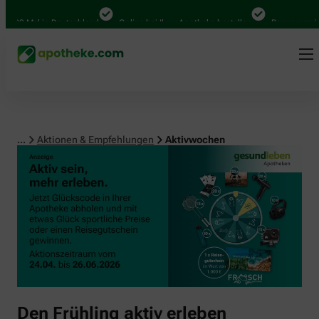
000 Mal in Deutschland
Online bei Ihrer Apotheke bestellen
Bequem zwisch
...
Aktionen & Empfehlungen
Aktivwochen
Den Frühling aktiv erleben