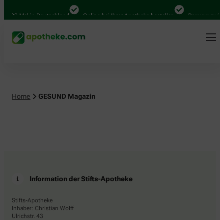
4.000 Mal in Deutschland
Online bei Ihrer Apotheke bestellen
Bequem zwis
Home
GESUND Magazin
Information der Stifts-Apotheke
Stifts-Apotheke
Inhaber: Christian Wolff
Ulrichstr. 43