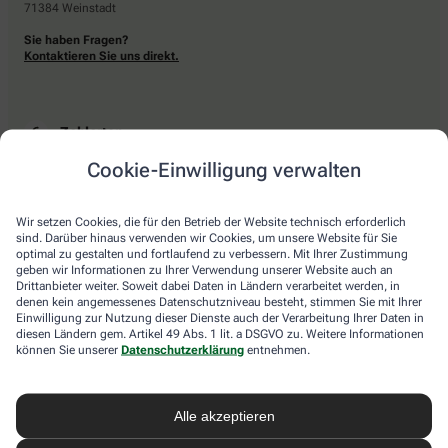
71384 Weinstadt
Sie haben Fragen?
Kontaktieren Sie uns direkt.
Zahlarten
Cookie-Einwilligung verwalten
Bar oder mit einer anderen akzeptierten Zahlungsart Ihrer Apotheke vor Ort.
Wir setzen Cookies, die für den Betrieb der Website technisch erforderlich
sind. Darüber hinaus verwenden wir Cookies, um unsere Website für Sie
Lieferarten
optimal zu gestalten und fortlaufend zu verbessern. Mit Ihrer Zustimmung
geben wir Informationen zu Ihrer Verwendung unserer Website auch an
Drittanbieter weiter. Soweit dabei Daten in Ländern verarbeitet werden, in
Abholung in der Apotheke
denen kein angemessenes Datenschutzniveau besteht, stimmen Sie mit Ihrer
Botendienstlieferung
Einwilligung zur Nutzung dieser Dienste auch der Verarbeitung Ihrer Daten in
diesen Ländern gem. Artikel 49 Abs. 1 lit. a DSGVO zu. Weitere Informationen
können Sie unserer
Datenschutzerklärung
entnehmen.
apotheke.com Informationen
Alle akzeptieren
Newsletter