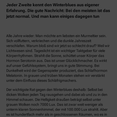
Jeder Zweite kennt den Winterblues aus eigener
Erfahrung. Die gute Nachricht: Bei den meisten ist das
jetzt normal. Und man kann einiges dagegen tun
Alle Jahre wieder: Man möchte am liebsten ein Murmeltier sein.
Sich vollfuttern, verkriechen und die dunkle Jahreszeit
verschlafen. Warum bloß sind wir jetzt so schlecht drauf? Weil wir
Lichtwesen sind. Tageslicht ist ein wichtiger Taktgeber für viele
Körperrhythmen. Strahlt die Sonne, schüttet unser Körper das
Hormon Serotonin aus. Das ist unser Glücklichmacher. Es wirkt
auf unser Gefühlssystem, bringt uns in gute Stimmung. Bei
Dunkelheit wird der Gegenspieler produziert, das Schlafhormon
Melatonin. In grauen und trüben Monaten stehen wir verstärkt
unter dem Einfluss dieses Schläfrigmachers.
Der wichtigste Rat gegen den Winterblues deshalb: Selbst bei
dicken Wolken jeden Tag rausgehen und dabei ab und zu in den
Himmel schauen. Die Helligkeit draußen beträgt selbst unter
grauen Wolken noch 7000 Lux. Das ist zwar weit weniger als
unterm klaren Sonnenhimmel, der mit 100.000 Lux strahlt. Aber
es ist hundertfach mehr als in geschlossenen Räumen, wo es in