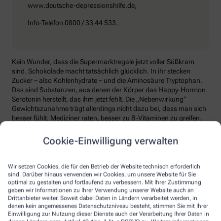
www.deutsche-depressionshilfe.de,
Info-Telefon 0800 / 33 44 533.
Kein Wunder, dass die Supermarktregale jetzt voller Süßkram
sind. Schokolade macht tatsächlich glücklich. In ihr stecken
Zucker – also Kohlenhydrate – und die Aminosäure Tryptophan.
Das sind Substanzen, aus denen der Körper das Happy-Hormon
Serotonin herstellt, das ihm jetzt fehlt. Die „Nebenwirkung“
Gewichtszunahme trägt allerdings nicht dazu bei, dass man sich
besser fühlt. Mediziner raten, besser zu B-Vitaminen zu greifen.
Die liefern unter anderem Baustoffe für Serotonin, fördern den
Energiestoffwechsel und unterstützen die Stressverarbeitung.
Cookie-Einwilligung verwalten
Kontraproduktiv beim Wintertief: sich einzuigeln und
zurückzuziehen. Im Gegenteil: Aktiv zu bleiben, mit Familie und
Wir setzen Cookies, die für den Betrieb der Website technisch erforderlich
Freunden etwas zu unternehmen, viel frische Luft zu tanken und
sind. Darüber hinaus verwenden wir Cookies, um unsere Website für Sie
sich zum Beispiel mit seinem Hobby intensiv zu beschäftigen, hebt
optimal zu gestalten und fortlaufend zu verbessern. Mit Ihrer Zustimmung
geben wir Informationen zu Ihrer Verwendung unserer Website auch an
die Laune. Dabei hilft, sich jeden Sonntag zu notieren, was man in
Drittanbieter weiter. Soweit dabei Daten in Ländern verarbeitet werden, in
der kommenden Woche Schönes machen will.
denen kein angemessenes Datenschutzniveau besteht, stimmen Sie mit Ihrer
Einwilligung zur Nutzung dieser Dienste auch der Verarbeitung Ihrer Daten in
Sommer-Feeling lässt sich auch zurückholen: mit anderen in