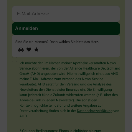
Sind Sie ein Mensch? Dann wählen Sie bitte
das Herz
.
1
2
3
Sind
Sie
ein
Mensch?
Ich möchte den im Namen meiner Apotheke versandten News-
Dann
Service abonnieren, der von der Alliance Healthcare Deutschland
wählen
GmbH (AHD) angeboten wird. Hiermit willige ich ein, dass AHD
Sie
meine E-Mail-Adresse zum Versand des News-Service
bitte
verarbeitet. AHD setzt für den Versand und die Analyse des
das
Newsletters den Dienstleister Emarsys ein. Die Einwilligung
Herz.
kann jederzeit für die Zukunft widerrufen werden (z.B. über den
Abmelde-Link in jedem Newsletter). Die sonstigen
Kontaktmöglichkeiten dafür und weitere Angaben zur
Datenverarbeitung finden sich in der
Datenschutzerklärung
von
AHD.
* Coupon-Bedingungen: Einmalig einlösbar bis zum