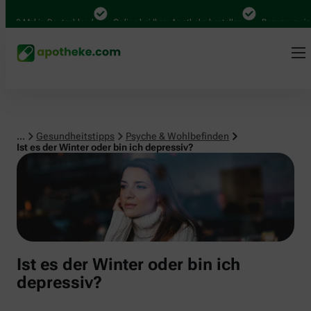
Psyche & Wohlbefinden
00 Mal in Deutschland
Online bei Ihrer Apotheke bestellen
Bequem zwischen
...
Gesundheitstipps
Psyche & Wohlbefinden
Ist es der Winter oder bin ich depressiv?
Ist es der Winter oder bin ich
depressiv?