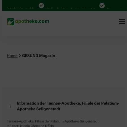
.000 Mal in Deutschland
Online bei Ihrer Apotheke bestellen
Bequem zwisc
Home
GESUND Magazin
Information der Tannen-Apotheke, Filiale der Palatium-
Apotheke Seligenstadt
Tannen-Apotheke, Filiale der Palatium-Apotheke Seligenstadt
Inhaber: Nicola Christine Uffeln