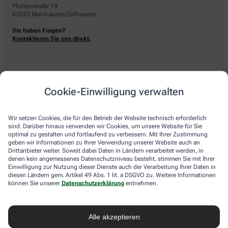
Pfortenstraße 19
63533 Mainhausen/Zellhausen
Sie haben Fragen?
Kontaktieren Sie uns direkt.
Zahlarten
Cookie-Einwilligung verwalten
Bar oder mit einer anderen akzeptierten Zahlungsart Ihrer Apotheke vor Ort.
Wir setzen Cookies, die für den Betrieb der Website technisch erforderlich
sind. Darüber hinaus verwenden wir Cookies, um unsere Website für Sie
optimal zu gestalten und fortlaufend zu verbessern. Mit Ihrer Zustimmung
Lieferarten
geben wir Informationen zu Ihrer Verwendung unserer Website auch an
Drittanbieter weiter. Soweit dabei Daten in Ländern verarbeitet werden, in
denen kein angemessenes Datenschutzniveau besteht, stimmen Sie mit Ihrer
Abholung in der Apotheke
Einwilligung zur Nutzung dieser Dienste auch der Verarbeitung Ihrer Daten in
Botendienstlieferung
diesen Ländern gem. Artikel 49 Abs. 1 lit. a DSGVO zu. Weitere Informationen
können Sie unserer
Datenschutzerklärung
entnehmen.
apotheke.com Informationen
Alle akzeptieren