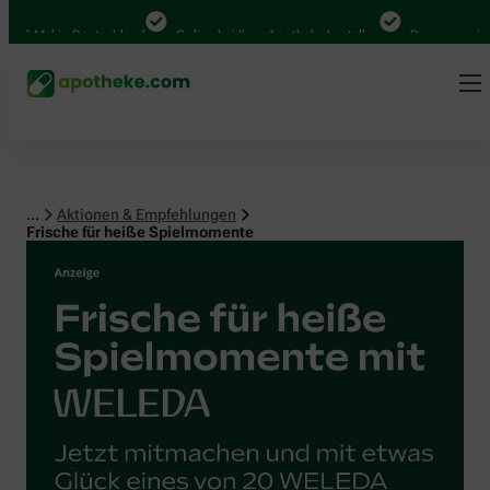
Mal in Deutschland
Online bei Ihrer Apotheke bestellen
Bequem zwischen A
...
Aktionen & Empfehlungen
Frische für heiße Spielmomente