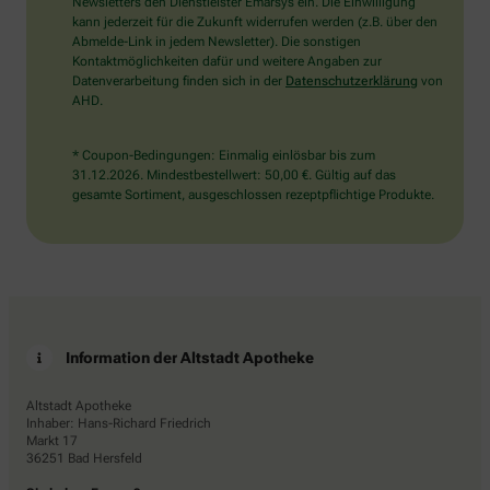
die
Newsletters den Dienstleister Emarsys ein. Die Einwilligung
Tasse.
kann jederzeit für die Zukunft widerrufen werden (z.B. über den
Abmelde-Link in jedem Newsletter). Die sonstigen
Kontaktmöglichkeiten dafür und weitere Angaben zur
Datenverarbeitung finden sich in der
Datenschutzerklärung
von
AHD.
* Coupon-Bedingungen: Einmalig einlösbar bis zum
31.12.2026. Mindestbestellwert: 50,00 €. Gültig auf das
gesamte Sortiment, ausgeschlossen rezeptpflichtige Produkte.
Information der Altstadt Apotheke
Altstadt Apotheke
Inhaber: Hans-Richard Friedrich
Markt 17
36251 Bad Hersfeld