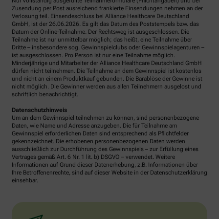
Nur vollständig ausgefüllte Teilnahmeformulare (Pflichtangaben) und bei
Zusendung per Post ausreichend frankierte Einsendungen nehmen an der
Verlosung teil. Einsendeschluss bei Alliance Healthcare Deutschland
GmbH, ist der 26.06.2026. Es gilt das Datum des Poststempels bzw. das
Datum der Online-Teilnahme. Der Rechtsweg ist ausgeschlossen. Die
Teilnahme ist nur unmittelbar möglich; das heißt, eine Teilnahme über
Dritte – insbesondere sog. Gewinnspielclubs oder Gewinnspielagenturen –
ist ausgeschlossen. Pro Person ist nur eine Teilnahme möglich.
Minderjährige und Mitarbeiter der Alliance Healthcare Deutschland GmbH
dürfen nicht teilnehmen. Die Teilnahme an dem Gewinnspiel ist kostenlos
und nicht an einem Produktkauf gebunden. Die Barablöse der Gewinne ist
nicht möglich. Die Gewinner werden aus allen Teilnehmern ausgelost und
schriftlich benachrichtigt.
Datenschutzhinweis
Um an dem Gewinnspiel teilnehmen zu können, sind personenbezogene
Daten, wie Name und Adresse anzugeben. Die für Teilnahme am
Gewinnspiel erforderlichen Daten sind entsprechend als Pflichtfelder
gekennzeichnet. Die erhobenen personenbezogenen Daten werden
ausschließlich zur Durchführung des Gewinnspiels – zur Erfüllung eines
Vertrages gemäß Art. 6 Nr. 1 lit. b) DSGVO – verwendet. Weitere
Informationen auf Grund dieser Datenerhebung, z.B. Informationen über
Ihre Betroffenenrechte, sind auf dieser Website in der Datenschutzerklärung
einsehbar.