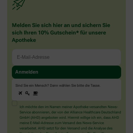
Melden Sie sich hier an und sichern Sie
sich Ihren 10% Gutschein* für unsere
Apotheke
Sind Sie ein Mensch? Dann wählen Sie bitte
die Tasse
.
1
2
3
Sind
Sie
ein
Mensch?
Ich möchte den im Namen meiner Apotheke versandten News-
Dann
Service abonnieren, der von der Alliance Healthcare Deutschland
wählen
GmbH (AHD) angeboten wird. Hiermit willige ich ein, dass AHD
Sie
meine E-Mail-Adresse zum Versand des News-Service
bitte
verarbeitet. AHD setzt für den Versand und die Analyse des