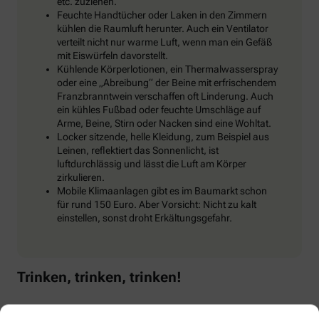
etc. zuziehen.
Feuchte Handtücher oder Laken in den Zimmern
kühlen die Raumluft herunter. Auch ein Ventilator
verteilt nicht nur warme Luft, wenn man ein Gefäß
mit Eiswürfeln davorstellt.
Kühlende Körperlotionen, ein Thermalwasserspray
oder eine „Abreibung“ der Beine mit erfrischendem
Franzbranntwein verschaffen oft Linderung. Auch
ein kühles Fußbad oder feuchte Umschläge auf
Arme, Beine, Stirn oder Nacken sind eine Wohltat.
Locker sitzende, helle Kleidung, zum Beispiel aus
Leinen, reflektiert das Sonnenlicht, ist
luftdurchlässig und lässt die Luft am Körper
zirkulieren.
Mobile Klimaanlagen gibt es im Baumarkt schon
für rund 150 Euro. Aber Vorsicht: Nicht zu kalt
einstellen, sonst droht Erkältungsgefahr.
Trinken, trinken, trinken!
Klar, bei Hitze sollten wir reichlich trinken, um den