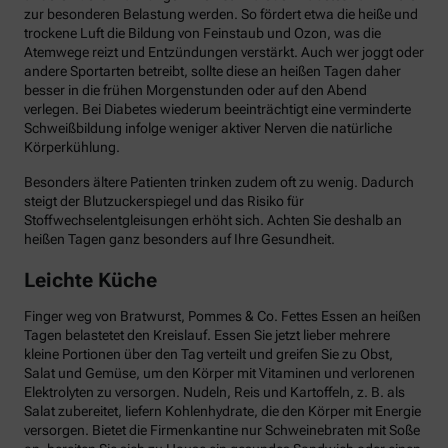
zur besonderen Belastung werden. So fördert etwa die heiße und
trockene Luft die Bildung von Feinstaub und Ozon, was die
Atemwege reizt und Entzündungen verstärkt. Auch wer joggt oder
andere Sportarten betreibt, sollte diese an heißen Tagen daher
besser in die frühen Morgenstunden oder auf den Abend
verlegen. Bei Diabetes wiederum beeinträchtigt eine verminderte
Schweißbildung infolge weniger aktiver Nerven die natürliche
Körperkühlung.
Besonders ältere Patienten trinken zudem oft zu wenig. Dadurch
steigt der Blutzuckerspiegel und das Risiko für
Stoffwechselentgleisungen erhöht sich. Achten Sie deshalb an
heißen Tagen ganz besonders auf Ihre Gesundheit.
Leichte Küche
Finger weg von Bratwurst, Pommes & Co. Fettes Essen an heißen
Tagen belastetet den Kreislauf. Essen Sie jetzt lieber mehrere
kleine Portionen über den Tag verteilt und greifen Sie zu Obst,
Salat und Gemüse, um den Körper mit Vitaminen und verlorenen
Elektrolyten zu versorgen. Nudeln, Reis und Kartoffeln, z. B. als
Salat zubereitet, liefern Kohlenhydrate, die den Körper mit Energie
versorgen. Bietet die Firmenkantine nur Schweinebraten mit Soße