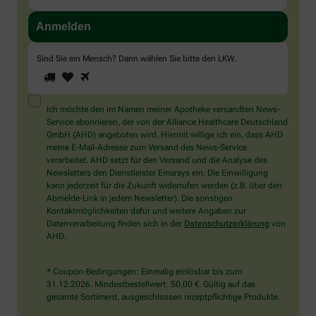
Sind Sie ein Mensch? Dann wählen Sie bitte
den LKW
.
1
2
3
Sind
Sie
ein
Mensch?
Ich möchte den im Namen meiner Apotheke versandten News-
Dann
Service abonnieren, der von der Alliance Healthcare Deutschland
wählen
GmbH (AHD) angeboten wird. Hiermit willige ich ein, dass AHD
Sie
meine E-Mail-Adresse zum Versand des News-Service
bitte
verarbeitet. AHD setzt für den Versand und die Analyse des
den
Newsletters den Dienstleister Emarsys ein. Die Einwilligung
LKW.
kann jederzeit für die Zukunft widerrufen werden (z.B. über den
Abmelde-Link in jedem Newsletter). Die sonstigen
Kontaktmöglichkeiten dafür und weitere Angaben zur
Datenverarbeitung finden sich in der
Datenschutzerklärung
von
AHD.
* Coupon-Bedingungen: Einmalig einlösbar bis zum
31.12.2026. Mindestbestellwert: 50,00 €. Gültig auf das
gesamte Sortiment, ausgeschlossen rezeptpflichtige Produkte.