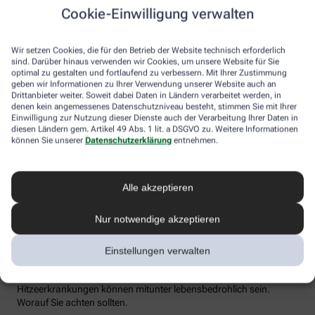
Flüssigkeitsverlust durch Schwitzen auszugleichen. Der ist im
Cookie-Einwilligung verwalten
Sommer nämlich oft doppelt so hoch wie bei moderaten
Temperaturen. Trinken wir zu wenig, sind Kopfschmerzen und
Konzentrationsprobleme meist die Folge.
Wir setzen Cookies, die für den Betrieb der Website technisch erforderlich
sind. Darüber hinaus verwenden wir Cookies, um unsere Website für Sie
Weniger bekannt ist, dass ein Flüssigkeitsmangel auch anderen
optimal zu gestalten und fortlaufend zu verbessern. Mit Ihrer Zustimmung
geben wir Informationen zu Ihrer Verwendung unserer Website auch an
Organen zusetzt. So kann Hitzestress auch ernsthaft die Nieren
Drittanbieter weiter. Soweit dabei Daten in Ländern verarbeitet werden, in
schädigen – und zwar nachhaltig und auch bei gesunden
denen kein angemessenes Datenschutzniveau besteht, stimmen Sie mit Ihrer
Menschen. Als Faustregel gilt: Zwei bis drei Liter täglich sollten es
Einwilligung zur Nutzung dieser Dienste auch der Verarbeitung Ihrer Daten in
sein. Die besten Durstlöscher: Mineralwasser, ungesüßte Kräuter-
diesen Ländern gem. Artikel 49 Abs. 1 lit. a DSGVO zu. Weitere Informationen
und Früchtetees oder verdünnte Säfte. Auch wasserreiches Obst
können Sie unserer
Datenschutzerklärung
entnehmen.
und Gemüse wie Melonen, Gurken oder Tomaten kann
Flüssigkeitsverluste ausgleichen. Bei Herz-Kreislauf- oder
Nierenerkrankungen sollte man die Trinkmenge ärztlich
Alle akzeptieren
besprechen.
Sonnenstich, Hitzeerschöpfung und
Nur notwendige akzeptieren
Hitzschlag: Was ist das eigentlich?
Einstellungen verwalten
Der lange Strandtag in der Sonne, der anstrengende Sport bei 30
Grad oder einfach nur die drückende Hitze in der Stadt:
Hitzeerkrankungen können mitunter lebensbedrohlich sein.
Worauf Sie achten sollten.