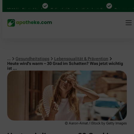
Lebensqualität & Prävention
00 Mal in Deutschland
Online bei Ihrer Apotheke bestellen
Bequem zwische
...
Gesundheitstipps
Lebensqualität & Prävention
Heute wird’s warm – 30 Grad im Schatten? Was jetzt wichtig
ist …
© Aaron-Amat / iStock by Getty Images