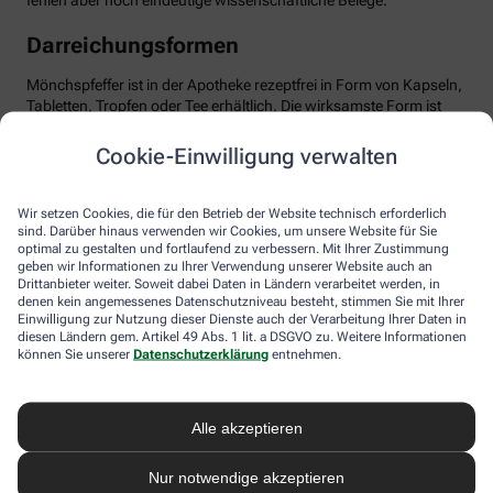
fehlen aber noch eindeutige wissenschaftliche Belege.
Darreichungsformen
Mönchspfeffer ist in der Apotheke rezeptfrei in Form von Kapseln,
Tabletten, Tropfen oder Tee erhältlich. Die wirksamste Form ist
das standardisierte Trockenextrakt, optimal dosiert mit etwa 20
mg pro Tag. Wichtig: Man sollte Geduld haben und das Präparat
Cookie-Einwilligung verwalten
mindestens über drei Menstruationszyklen einnehmen, bis sich
die positiven Effekte entfalten können. Mönchspfeffer ist in der
Regel gut verträglich. Dennoch sollten Sie die Anwendung ärztlich
Wir setzen Cookies, die für den Betrieb der Website technisch erforderlich
besprechen, besonders bei gleichzeitiger Einnahme von
sind. Darüber hinaus verwenden wir Cookies, um unsere Website für Sie
optimal zu gestalten und fortlaufend zu verbessern. Mit Ihrer Zustimmung
Medikamenten, die auf Dopamin-Rezeptoren wirken,
geben wir Informationen zu Ihrer Verwendung unserer Website auch an
beispielsweise bei psychischen Erkrankungen. Ebenso sollte
Drittanbieter weiter. Soweit dabei Daten in Ländern verarbeitet werden, in
Mönchspfeffer nicht in Schwangerschaft oder Stillzeit
denen kein angemessenes Datenschutzniveau besteht, stimmen Sie mit Ihrer
eingenommen werden, da er u.a. die Milchproduktion stören
Einwilligung zur Nutzung dieser Dienste auch der Verarbeitung Ihrer Daten in
kann.
diesen Ländern gem. Artikel 49 Abs. 1 lit. a DSGVO zu. Weitere Informationen
können Sie unserer
Datenschutzerklärung
entnehmen.
Alle akzeptieren
Nur notwendige akzeptieren