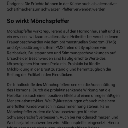
Übrigens: Die Früchte können in der Küche auch als alternativer
Scharfmacher zum schwarzen Pfeffer verwendet werden.
So wirkt Mönchspfeffer
Mönchspfeffer wirkt regulierend auf den Hormonhaushalt und ist
ein erwiesen wirksames alternatives Heilmittel bei verschiedenen
Frauenbeschwerden wie dem prämenstruellen Syndrom (PMS)
und Zyklusstörungen. Beim PMS treten oft Symptome wie
Reizbarkeit, Brustspannen und Stimmungsschwankungen auf.
Ursache der Beschwerden sind häufig erhöhte Werte des
körpereigenen Hormons Prolaktin. Prolaktin ist für die
Milchbildung in der Brust zuständig und hemmt zugleich die
Reifung der Follikel in den Eierstöcken.
Die Inhaltsstoffe des Mönchspfeffers senken die Ausschüttung
des Hormons. Durch die prolaktinsenkende Wirkung hat die
Heilpflanze auch einen positiven Effekt auf einen unregelmäßigen
Menstruationszyklus. Weil Zyklusstörungen oft auch mit einem
unerfüllten Kinderwunsch in Zusammenhang stehen, kann
Mönchspfeffer zudem die Voraussetzungen für eine
Schwangerschaft verbessern. Auch bei Periodenschmerzen und
Wechseljahrbeschwerden wird Mönchspfeffer eingesetzt. Hierzu