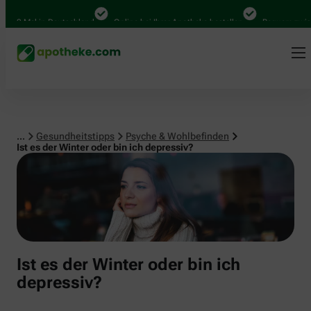
Psyche & Wohlbefinden
000 Mal in Deutschland
Online bei Ihrer Apotheke bestellen
Bequem zwische
...
Gesundheitstipps
Psyche & Wohlbefinden
Ist es der Winter oder bin ich depressiv?
Ist es der Winter oder bin ich
depressiv?