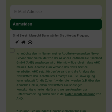
Sind Sie ein Mensch? Dann wählen Sie bitte
das Flugzeug
.
1
2
3
Sind
Sie
ein
Mensch?
Ich möchte den im Namen meiner Apotheke versandten News-
Dann
Service abonnieren, der von der Alliance Healthcare Deutschland
wählen
GmbH (AHD) angeboten wird. Hiermit willige ich ein, dass AHD
Sie
meine E-Mail-Adresse zum Versand des News-Service
bitte
verarbeitet. AHD setzt für den Versand und die Analyse des
das
Newsletters den Dienstleister Emarsys ein. Die Einwilligung
Flugzeug.
kann jederzeit für die Zukunft widerrufen werden (z.B. über den
Abmelde-Link in jedem Newsletter). Die sonstigen
Kontaktmöglichkeiten dafür und weitere Angaben zur
Datenverarbeitung finden sich in der
Datenschutzerklärung
von
AHD.
* Coupon-Bedingungen: Einmalig einlösbar bis zum