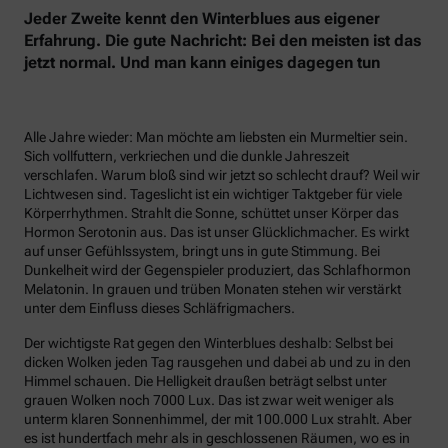
Jeder Zweite kennt den Winterblues aus eigener
Erfahrung. Die gute Nachricht: Bei den meisten ist das
jetzt normal. Und man kann einiges dagegen tun
Alle Jahre wieder: Man möchte am liebsten ein Murmeltier sein.
Sich vollfuttern, verkriechen und die dunkle Jahreszeit
verschlafen. Warum bloß sind wir jetzt so schlecht drauf? Weil wir
Lichtwesen sind. Tageslicht ist ein wichtiger Taktgeber für viele
Körperrhythmen. Strahlt die Sonne, schüttet unser Körper das
Hormon Serotonin aus. Das ist unser Glücklichmacher. Es wirkt
auf unser Gefühlssystem, bringt uns in gute Stimmung. Bei
Dunkelheit wird der Gegenspieler produziert, das Schlafhormon
Melatonin. In grauen und trüben Monaten stehen wir verstärkt
unter dem Einfluss dieses Schläfrigmachers.
Der wichtigste Rat gegen den Winterblues deshalb: Selbst bei
dicken Wolken jeden Tag rausgehen und dabei ab und zu in den
Himmel schauen. Die Helligkeit draußen beträgt selbst unter
grauen Wolken noch 7000 Lux. Das ist zwar weit weniger als
unterm klaren Sonnenhimmel, der mit 100.000 Lux strahlt. Aber
es ist hundertfach mehr als in geschlossenen Räumen, wo es in