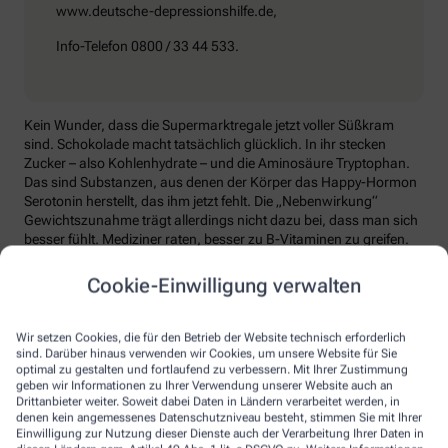
www.deutsche-depressionshilfe.de,
Info-Telefon 0800 / 33 44 533.
Kein Wunder, dass die Supermarktregale jetzt voller Süßkram
sind. Schokolade macht tatsächlich glücklich. In ihr stecken
Zucker – also Kohlenhydrate – und die Aminosäure Tryptophan.
Das sind Substanzen, aus denen der Körper das Happy-Hormon
Serotonin herstellt, das ihm jetzt fehlt. Die „Nebenwirkung“
Gewichtszunahme trägt allerdings nicht dazu bei, dass man sich
besser fühlt. Mediziner raten, besser zu B-Vitaminen zu greifen.
Die liefern unter anderem Baustoffe für Serotonin, fördern den
Energiestoffwechsel und unterstützen die Stressverarbeitung.
Cookie-Einwilligung verwalten
Kontraproduktiv beim Wintertief: sich einzuigeln und
zurückzuziehen. Im Gegenteil: Aktiv zu bleiben, mit Familie und
Wir setzen Cookies, die für den Betrieb der Website technisch erforderlich
Freunden etwas zu unternehmen, viel frische Luft zu tanken und
sind. Darüber hinaus verwenden wir Cookies, um unsere Website für Sie
sich zum Beispiel mit seinem Hobby intensiv zu beschäftigen, hebt
optimal zu gestalten und fortlaufend zu verbessern. Mit Ihrer Zustimmung
geben wir Informationen zu Ihrer Verwendung unserer Website auch an
die Laune. Dabei hilft, sich jeden Sonntag zu notieren, was man in
Drittanbieter weiter. Soweit dabei Daten in Ländern verarbeitet werden, in
der kommenden Woche Schönes machen will.
denen kein angemessenes Datenschutzniveau besteht, stimmen Sie mit Ihrer
Einwilligung zur Nutzung dieser Dienste auch der Verarbeitung Ihrer Daten in
Sommer-Feeling lässt sich auch zurückholen: mit anderen in