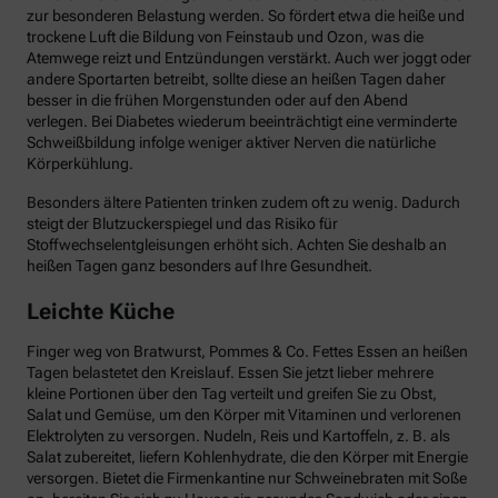
zur besonderen Belastung werden. So fördert etwa die heiße und
trockene Luft die Bildung von Feinstaub und Ozon, was die
Atemwege reizt und Entzündungen verstärkt. Auch wer joggt oder
andere Sportarten betreibt, sollte diese an heißen Tagen daher
besser in die frühen Morgenstunden oder auf den Abend
verlegen. Bei Diabetes wiederum beeinträchtigt eine verminderte
Schweißbildung infolge weniger aktiver Nerven die natürliche
Körperkühlung.
Besonders ältere Patienten trinken zudem oft zu wenig. Dadurch
steigt der Blutzuckerspiegel und das Risiko für
Stoffwechselentgleisungen erhöht sich. Achten Sie deshalb an
heißen Tagen ganz besonders auf Ihre Gesundheit.
Leichte Küche
Finger weg von Bratwurst, Pommes & Co. Fettes Essen an heißen
Tagen belastetet den Kreislauf. Essen Sie jetzt lieber mehrere
kleine Portionen über den Tag verteilt und greifen Sie zu Obst,
Salat und Gemüse, um den Körper mit Vitaminen und verlorenen
Elektrolyten zu versorgen. Nudeln, Reis und Kartoffeln, z. B. als
Salat zubereitet, liefern Kohlenhydrate, die den Körper mit Energie
versorgen. Bietet die Firmenkantine nur Schweinebraten mit Soße