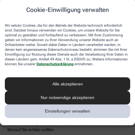
Flüssigkeitsverlust durch Schwitzen auszugleichen. Der ist im
Cookie-Einwilligung verwalten
Sommer nämlich oft doppelt so hoch wie bei moderaten
Temperaturen. Trinken wir zu wenig, sind Kopfschmerzen und
Konzentrationsprobleme meist die Folge.
Wir setzen Cookies, die für den Betrieb der Website technisch erforderlich
sind. Darüber hinaus verwenden wir Cookies, um unsere Website für Sie
Weniger bekannt ist, dass ein Flüssigkeitsmangel auch anderen
optimal zu gestalten und fortlaufend zu verbessern. Mit Ihrer Zustimmung
Organen zusetzt. So kann Hitzestress auch ernsthaft die Nieren
geben wir Informationen zu Ihrer Verwendung unserer Website auch an
schädigen – und zwar nachhaltig und auch bei gesunden
Drittanbieter weiter. Soweit dabei Daten in Ländern verarbeitet werden, in
Menschen. Als Faustregel gilt: Zwei bis drei Liter täglich sollten es
denen kein angemessenes Datenschutzniveau besteht, stimmen Sie mit Ihrer
sein. Die besten Durstlöscher: Mineralwasser, ungesüßte Kräuter-
Einwilligung zur Nutzung dieser Dienste auch der Verarbeitung Ihrer Daten in
diesen Ländern gem. Artikel 49 Abs. 1 lit. a DSGVO zu. Weitere Informationen
und Früchtetees oder verdünnte Säfte. Auch wasserreiches Obst
können Sie unserer
Datenschutzerklärung
entnehmen.
und Gemüse wie Melonen, Gurken oder Tomaten kann
Flüssigkeitsverluste ausgleichen. Bei Herz-Kreislauf- oder
Nierenerkrankungen sollte man die Trinkmenge ärztlich
besprechen.
Alle akzeptieren
Sonnenstich, Hitzeerschöpfung und
Nur notwendige akzeptieren
Hitzschlag: Was ist das eigentlich?
Einstellungen verwalten
Der lange Strandtag in der Sonne, der anstrengende Sport bei 30
Grad oder einfach nur die drückende Hitze in der Stadt:
Hitzeerkrankungen können mitunter lebensbedrohlich sein.
Worauf Sie achten sollten.