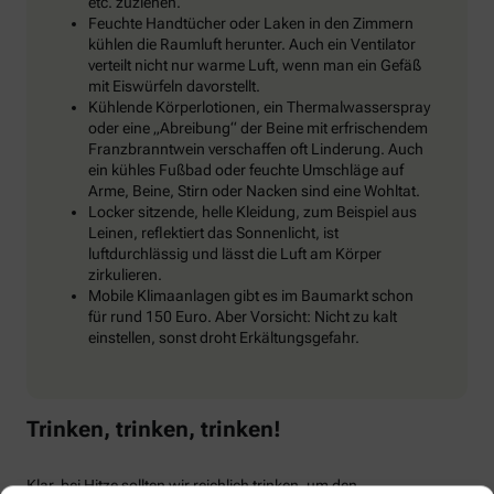
etc. zuziehen.
Feuchte Handtücher oder Laken in den Zimmern
kühlen die Raumluft herunter. Auch ein Ventilator
verteilt nicht nur warme Luft, wenn man ein Gefäß
mit Eiswürfeln davorstellt.
Kühlende Körperlotionen, ein Thermalwasserspray
oder eine „Abreibung“ der Beine mit erfrischendem
Franzbranntwein verschaffen oft Linderung. Auch
ein kühles Fußbad oder feuchte Umschläge auf
Arme, Beine, Stirn oder Nacken sind eine Wohltat.
Locker sitzende, helle Kleidung, zum Beispiel aus
Leinen, reflektiert das Sonnenlicht, ist
luftdurchlässig und lässt die Luft am Körper
zirkulieren.
Mobile Klimaanlagen gibt es im Baumarkt schon
für rund 150 Euro. Aber Vorsicht: Nicht zu kalt
einstellen, sonst droht Erkältungsgefahr.
Trinken, trinken, trinken!
Klar, bei Hitze sollten wir reichlich trinken, um den