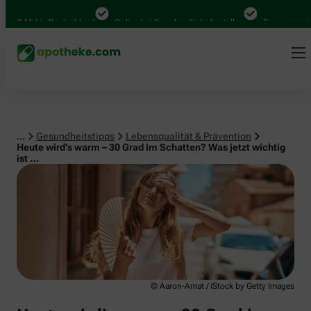
Lebensqualität & Prävention
00 Mal in Deutschland
Online bei Ihrer Apotheke bestellen
Bequem zwische
...
Gesundheitstipps
Lebensqualität & Prävention
Heute wird’s warm – 30 Grad im Schatten? Was jetzt wichtig
ist …
© Aaron-Amat / iStock by Getty Images