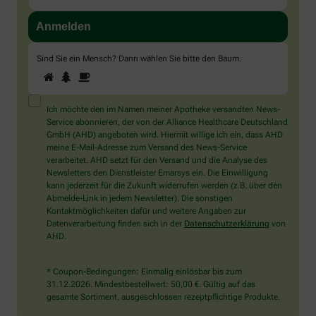
Sind Sie ein Mensch? Dann wählen Sie bitte
den Baum
.
1
2
3
Sind
Sie
ein
Mensch?
Ich möchte den im Namen meiner Apotheke versandten News-
Dann
Service abonnieren, der von der Alliance Healthcare Deutschland
wählen
GmbH (AHD) angeboten wird. Hiermit willige ich ein, dass AHD
Sie
meine E-Mail-Adresse zum Versand des News-Service
bitte
verarbeitet. AHD setzt für den Versand und die Analyse des
den
Newsletters den Dienstleister Emarsys ein. Die Einwilligung
Baum.
kann jederzeit für die Zukunft widerrufen werden (z.B. über den
Abmelde-Link in jedem Newsletter). Die sonstigen
Kontaktmöglichkeiten dafür und weitere Angaben zur
Datenverarbeitung finden sich in der
Datenschutzerklärung
von
AHD.
* Coupon-Bedingungen: Einmalig einlösbar bis zum
31.12.2026. Mindestbestellwert: 50,00 €. Gültig auf das
gesamte Sortiment, ausgeschlossen rezeptpflichtige Produkte.