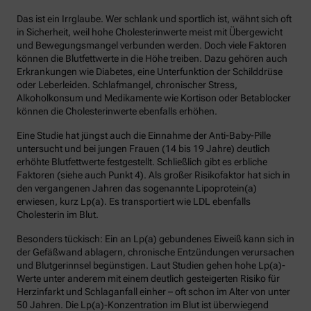
Das ist ein Irrglaube. Wer schlank und sportlich ist, wähnt sich oft
in Sicherheit, weil hohe Cholesterinwerte meist mit Übergewicht
und Bewegungsmangel verbunden werden. Doch viele Faktoren
können die Blutfettwerte in die Höhe treiben. Dazu gehören auch
Erkrankungen wie Diabetes, eine Unterfunktion der Schilddrüse
oder Leberleiden. Schlafmangel, chronischer Stress,
Alkoholkonsum und Medikamente wie Kortison oder Betablocker
können die Cholesterinwerte ebenfalls erhöhen.
Eine Studie hat jüngst auch die Einnahme der Anti-Baby-Pille
untersucht und bei jungen Frauen (14 bis 19 Jahre) deutlich
erhöhte Blutfettwerte festgestellt. Schließlich gibt es erbliche
Faktoren (siehe auch Punkt 4). Als großer Risikofaktor hat sich in
den vergangenen Jahren das sogenannte Lipoprotein(a)
erwiesen, kurz Lp(a). Es transportiert wie LDL ebenfalls
Cholesterin im Blut.
Besonders tückisch: Ein an Lp(a) gebundenes Eiweiß kann sich in
der Gefäßwand ablagern, chronische Entzündungen verursachen
und Blutgerinnsel begünstigen. Laut Studien gehen hohe Lp(a)-
Werte unter anderem mit einem deutlich gesteigerten Risiko für
Herzinfarkt und Schlaganfall einher – oft schon im Alter von unter
50 Jahren. Die Lp(a)-Konzentration im Blut ist überwiegend