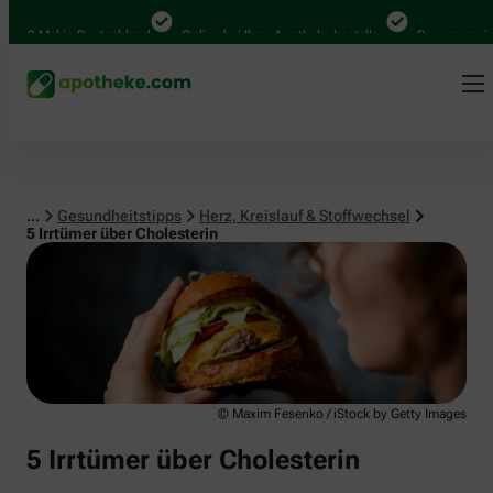
Herz, Kreislauf & Stoffwechsel
00 Mal in Deutschland
Online bei Ihrer Apotheke bestellen
Bequem zwischen
...
Gesundheitstipps
Herz, Kreislauf & Stoffwechsel
5 Irrtümer über Cholesterin
© Maxim Fesenko / iStock by Getty Images
5 Irrtümer über Cholesterin