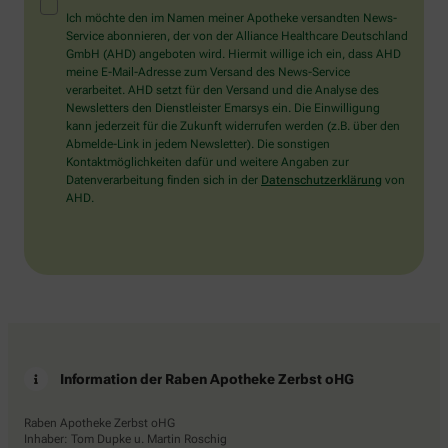
Mensch?
Ich möchte den im Namen meiner Apotheke versandten News-
Dann
Service abonnieren, der von der Alliance Healthcare Deutschland
wählen
GmbH (AHD) angeboten wird. Hiermit willige ich ein, dass AHD
Sie
meine E-Mail-Adresse zum Versand des News-Service
bitte
verarbeitet. AHD setzt für den Versand und die Analyse des
das
Newsletters den Dienstleister Emarsys ein. Die Einwilligung
Auto.
kann jederzeit für die Zukunft widerrufen werden (z.B. über den
Abmelde-Link in jedem Newsletter). Die sonstigen
Kontaktmöglichkeiten dafür und weitere Angaben zur
Datenverarbeitung finden sich in der
Datenschutzerklärung
von
AHD.
Information der Raben Apotheke Zerbst oHG
Raben Apotheke Zerbst oHG
Inhaber: Tom Dupke u. Martin Roschig