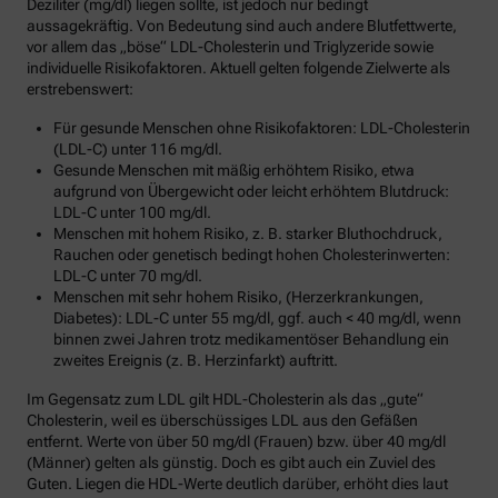
Deziliter (mg/dl) liegen sollte, ist jedoch nur bedingt
aussagekräftig. Von Bedeutung sind auch andere Blutfettwerte,
vor allem das „böse“ LDL-Cholesterin und Triglyzeride sowie
individuelle Risikofaktoren. Aktuell gelten folgende Zielwerte als
erstrebenswert:
Für gesunde Menschen ohne Risikofaktoren: LDL-Cholesterin
(LDL-C) unter 116 mg/dl.
Gesunde Menschen mit mäßig erhöhtem Risiko, etwa
aufgrund von Übergewicht oder leicht erhöhtem Blutdruck:
LDL-C unter 100 mg/dl.
Menschen mit hohem Risiko, z. B. starker Bluthochdruck,
Rauchen oder genetisch bedingt hohen Cholesterinwerten:
LDL-C unter 70 mg/dl.
Menschen mit sehr hohem Risiko, (Herzerkrankungen,
Diabetes): LDL-C unter 55 mg/dl, ggf. auch < 40 mg/dl, wenn
binnen zwei Jahren trotz medikamentöser Behandlung ein
zweites Ereignis (z. B. Herzinfarkt) auftritt.
Im Gegensatz zum LDL gilt HDL-Cholesterin als das „gute“
Cholesterin, weil es überschüssiges LDL aus den Gefäßen
entfernt. Werte von über 50 mg/dl (Frauen) bzw. über 40 mg/dl
(Männer) gelten als günstig. Doch es gibt auch ein Zuviel des
Guten. Liegen die HDL-Werte deutlich darüber, erhöht dies laut