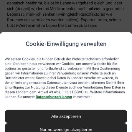
genetisch bestimmt, bleibt im Leben weitgehend gleich und lässt
sich (derzeit) weder mit Medikamenten noch mit einem gesunden
Lebensstil merklich senken (wenngleich Risikofaktoren wie
Rauchen etc. vermieden werden sollten). Experten raten, seinen
Lp(a)-Wert einmal im Leben bestimmen zu lassen.
4. Hohes Cholesterin betrifft nur ältere
Cookie-Einwilligung verwalten
Menschen
Falsch. Zwar steigt das Risiko für erhöhte Cholesterinwerte mit
Wir setzen Cookies, die für den Betrieb der Website technisch erforderlich
zunehmendem Alter. Menschen mit sogenannter familiärer
sind. Darüber hinaus verwenden wir Cookies, um unsere Website für Sie
Hypercholesterinämie (FH) haben jedoch schon von Geburt an
optimal zu gestalten und fortlaufend zu verbessern. Mit Ihrer Zustimmung
erhöhte Blutfettwerte. Bei der erblich bedingten
geben wir Informationen zu Ihrer Verwendung unserer Website auch an
Stoffwechselerkrankung sammelt sich durch einen Gendefekt
Drittanbieter weiter. Soweit dabei Daten in Ländern verarbeitet werden, in
sehr viel LDL-Cholesterin im Blut an (über 190 bis 500 mg/dl) und
denen kein angemessenes Datenschutzniveau besteht, stimmen Sie mit Ihrer
Einwilligung zur Nutzung dieser Dienste auch der Verarbeitung Ihrer Daten in
lagert sich an den Wänden der Arterien und Venen ab. Betroffene
diesen Ländern gem. Artikel 49 Abs. 1 lit. a DSGVO zu. Weitere Informationen
entwickeln oft schon im jungen Erwachsenenalter eine
können Sie unserer
Datenschutzerklärung
entnehmen.
Arteriosklerose.
Unbehandelt erkrankt etwa die Hälfte der Männer schon vor dem
50. Lebensjahr an einer koronaren Herzkrankheit (KHK), die zum
Alle akzeptieren
Herzinfarkt oder plötzlichem Herztod führen kann. Frauen sind
bis zur Menopause durch Hormone besser geschützt, bei ihnen
Nur notwendige akzeptieren
sind es rund 30 Prozent bis zum Alter von 60 Jahren. Die familiäre