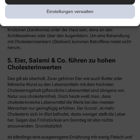
Hypercholesterinämie kommt bei etwa einer von 300 Personen
Einstellungen verwalten
vor. Sind in der Familie Fälle von frühen Herzinfarkten, Stents oder
Bypass-Operationen bekannt, sollte man sein Cholesterin
dringend überprüfen lassen. Anzeichen können auch gelbliche
Knötchen (Xanthome) unter der Haut sein, etwa an den
Achillessehnen oder über den Augenlidern. Um eine Behandlung
mit Cholesterinsenkern (Statinen) kommen Betroffene meist nicht
herum.
5. Eier, Salami & Co. führen zu hohen
Cholesterinwerten
Das gilt als überholt. Zwar gehören Eier wie auch Butter oder
fettreiche Wurst zu den Lebensmitteln mit dem höchsten
Cholesteringehalt (pflanzliche Lebensmittel sind übrigens von
Natur aus cholesterinfrei). Doch heute weiß man, dass
cholesterinreiche Lebensmittel die Werte bei den meisten
Menschen nur geringfügig erhöhen. Der Grund: Je mehr
Cholesterin sich im Blut befindet, desto weniger stellt die Leber
her. Gegen das Frühstücksei am Sonntag ist also nichts
einzuwenden. Grundsätzlich
ist allerdings eine ausgewogene Ernährung mit wenig Fleisch und