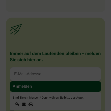
Immer auf dem Laufenden bleiben – melden
Sie sich hier an.
Sind Sie ein Mensch? Dann wählen Sie bitte
das Auto
.
1
2
3
Sind
Sie
ein