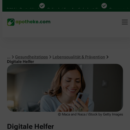
Lebensqualität & Prävention
0 Mal in Deutschland
Online bei Ihrer Apotheke bestellen
Bequem zwischen
...
Gesundheitstipps
Lebensqualität & Prävention
Digitale Helfer
© Maca and Naca / iStock by Getty Images
Digitale Helfer