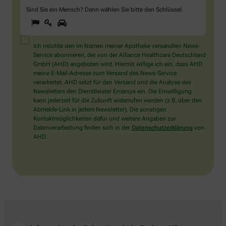
Sind Sie ein Mensch? Dann wählen Sie bitte
den Schlüssel
.
1
2
3
Sind
Sie
ein
Mensch?
Ich möchte den im Namen meiner Apotheke versandten News-
Dann
Service abonnieren, der von der Alliance Healthcare Deutschland
wählen
GmbH (AHD) angeboten wird. Hiermit willige ich ein, dass AHD
Sie
meine E-Mail-Adresse zum Versand des News-Service
bitte
verarbeitet. AHD setzt für den Versand und die Analyse des
den
Newsletters den Dienstleister Emarsys ein. Die Einwilligung
Schlüssel.
kann jederzeit für die Zukunft widerrufen werden (z.B. über den
Abmelde-Link in jedem Newsletter). Die sonstigen
Kontaktmöglichkeiten dafür und weitere Angaben zur
Datenverarbeitung finden sich in der
Datenschutzerklärung
von
AHD.