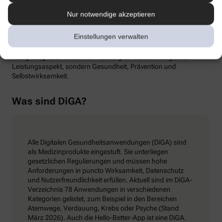
zertifizierten Präventionskurses ist ein Smartphone-basierter
Bewegungsscan. Mit Hilfe von künstlicher Intelligenz (KI) werden
Nur notwendige akzeptieren
der Körper und die Schwachstellen bei Bewegungsabläufen
individuell analysiert. Auf dieser Basis erhält man einen
Einstellungen verwalten
personalisierten Trainingsplan mit Übungen – etwa zu Kraft,
Ausdauer oder Mobilität –, die sich leicht und dauerhaft in den
Alltag integrieren lassen. Im Vordergrund steht weniger der
Leistungsaspekt, sondern Gesundheit, Prävention und
Selbstwirksamkeit.
Was sind DiGA?
Alle Digitalen Gesundheitsanwendungen (DiGA) sind
als Medizinprodukte eingestuft. Sie unterliegen
gesetzlichen Regulierungen und müssen hohe
Anforderungen in puncto Wirksamkeit, Datenschutz
und Nutzerfreundlichkeit erfüllen. Aktuell sind im DiGA-
Verzeichnis 78 Anwendungen in verschiedenen
Kategorien gelistet, zum Beispiel in den Bereichen
Atemwege, Verdauung, Krebs oder Psyche (Stand
März 2026). Auch die Hello-Better-App ist eine DiGA.