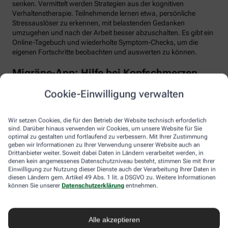
senken. Vermittelt werden Strategien aus der kognitiven
Verhaltenstherapie. Teilnehmende lernen etwa, persönliche
Stressauslöser zu erkennen, mit belastenden Gedanken
umzugehen und nach der Arbeit besser abzuschalten. Es gibt ein
Online-Tagebuch und wiederholte Symptom-Checks, um die
eigenen Fortschritte beobachten und auswerten zu können.
Migräne-App: Hilfe bei Kopfschmerzen
Schlaf, Ernährung, Bewegung, Stress … All das kann Einfluss auf
Cookie-Einwilligung verwalten
schmerzhafte Migräne-Attacken haben. Mit der Migräne-App der
renommierten Schmerzklinik Kiel lässt sich übersichtlich
festhalten, wann die Anfälle mit welchen Symptomen auftreten.
Wir setzen Cookies, die für den Betrieb der Website technisch erforderlich
sind. Darüber hinaus verwenden wir Cookies, um unsere Website für Sie
Das kann helfen, persönliche Muster zu erkennen und die
optimal zu gestalten und fortlaufend zu verbessern. Mit Ihrer Zustimmung
Attacken besser zu behandeln, etwa durch den optimalen
geben wir Informationen zu Ihrer Verwendung unserer Website auch an
Einnahmezeitpunkt von Migräne-Medikamenten. Darüber hinaus
Drittanbieter weiter. Soweit dabei Daten in Ländern verarbeitet werden, in
stellt die App viele nützliche Informationen zu Migräne bereit
denen kein angemessenes Datenschutzniveau besteht, stimmen Sie mit Ihrer
sowie aktive Verfahren zur Entspannung und Stressbewältigung.
Einwilligung zur Nutzung dieser Dienste auch der Verarbeitung Ihrer Daten in
diesen Ländern gem. Artikel 49 Abs. 1 lit. a DSGVO zu. Weitere Informationen
können Sie unserer
Datenschutzerklärung
entnehmen.
Aimo gesund bewegt: Digitaler Personal
Trainer
Trainings-Apps gibt es viele. Diese hier ist anders. Kern des
Alle akzeptieren